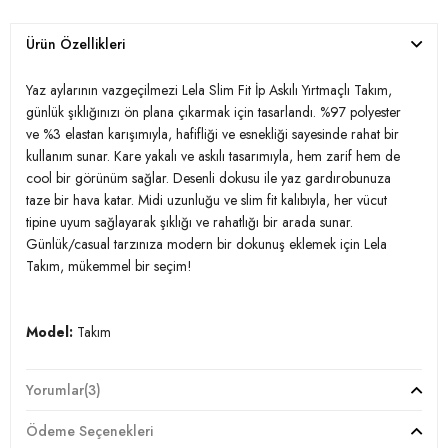
Ürün Özellikleri
Yaz aylarının vazgeçilmezi Lela Slim Fit İp Askılı Yırtmaçlı Takım,
günlük şıklığınızı ön plana çıkarmak için tasarlandı. %97 polyester
ve %3 elastan karışımıyla, hafifliği ve esnekliği sayesinde rahat bir
kullanım sunar. Kare yakalı ve askılı tasarımıyla, hem zarif hem de
cool bir görünüm sağlar. Desenli dokusu ile yaz gardırobunuza
taze bir hava katar. Midi uzunluğu ve slim fit kalıbıyla, her vücut
tipine uyum sağlayarak şıklığı ve rahatlığı bir arada sunar.
Günlük/casual tarzınıza modern bir dokunuş eklemek için Lela
Takım, mükemmel bir seçim!
Model:
Takım
Giyim Tarzı:
Günlük/Casual
Yorumlar
(3)
Desen:
Desenli
Ödeme Seçenekleri