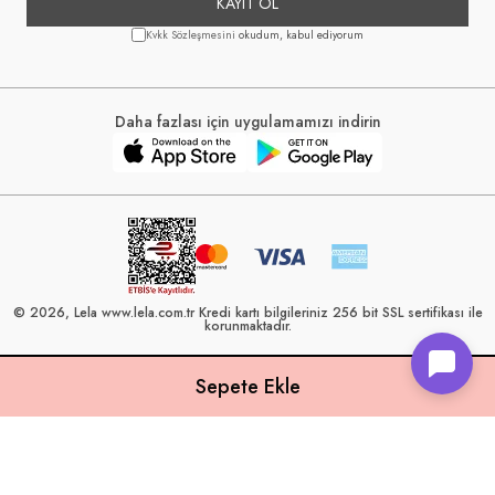
KAYIT OL
Kvkk Sözleşmesini
okudum, kabul ediyorum
Daha fazlası için uygulamamızı indirin
© 2026, Lela www.lela.com.tr Kredi kartı bilgileriniz 256 bit SSL sertifikası ile
korunmaktadır.
Lela, 40 yılı aşkın perakende geçmişine sahip ve Türkiye’nin çeşitli illerinde
22 şubesi bulunan Çetin Family Mağazacılık tarafından kurulmuştur.