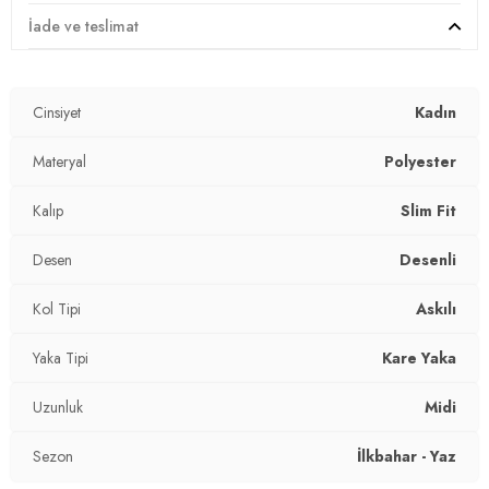
Mevsim:
Yazlık
İade ve teslimat
Materyal:
% 97 Polyester % 3 Elastan
Cinsiyet
Kadın
Yaka Tipi:
Kare Yaka
Kol Tipi:
Materyal
Askılı
Polyester
Uzunluk:
Midi
Kalıp
Slim Fit
Kalıp Bilgisi:
Slim Fit
Desen
Desenli
Yaş Grubu:
Yetişkin
Kol Tipi
Askılı
2DY5865278.07
Yaka Tipi
Kare Yaka
Uzunluk
Midi
Sezon
İlkbahar - Yaz