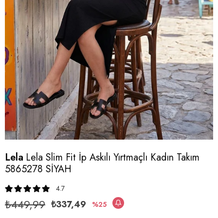
Lela
Lela Slim Fit İp Askılı Yırtmaçlı Kadın Takım
5865278 SİYAH
4.7
₺449,99
₺337,49
25