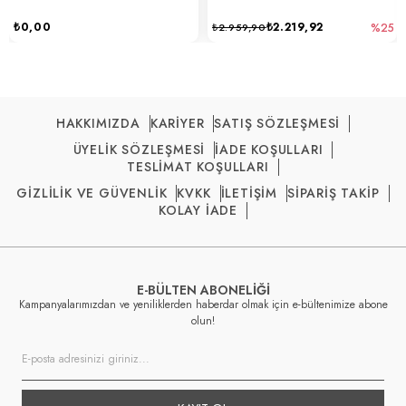
₺0,00
₺2.219,92
₺2.959,90
%25
HAKKIMIZDA
KARİYER
SATIŞ SÖZLEŞMESİ
ÜYELİK SÖZLEŞMESİ
İADE KOŞULLARI
TESLİMAT KOŞULLARI
GİZLİLİK VE GÜVENLİK
KVKK
İLETİŞİM
SİPARİŞ TAKİP
KOLAY İADE
E-BÜLTEN ABONELİĞİ
Kampanyalarımızdan ve yeniliklerden haberdar olmak için e-bültenimize abone
olun!