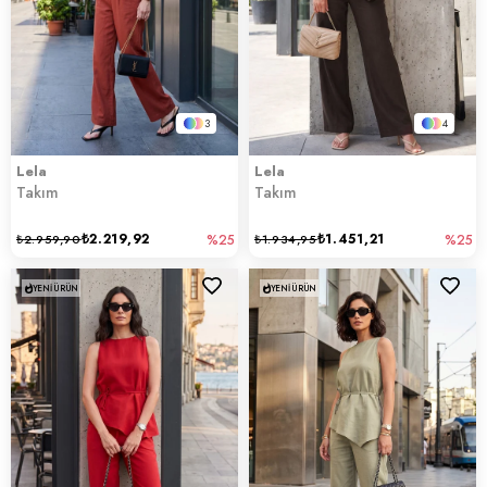
3
4
Lela
Lela
Takım
Takım
₺2.219,92
₺1.451,21
₺2.959,90
%25
₺1.934,95
%25
YENI ÜRÜN
YENI ÜRÜN