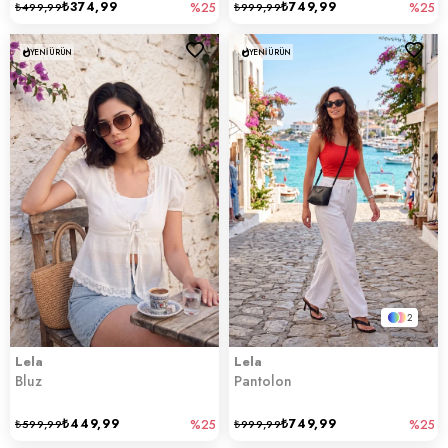
₺374,99
₺749,99
₺499,99
%25
₺999,99
%25
YENI ÜRÜN
YENI ÜRÜN
2
Lela
Lela
Bluz
Pantolon
₺449,99
₺749,99
₺599,99
%25
₺999,99
%25