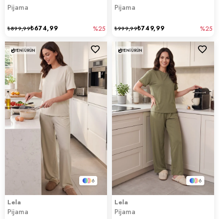
Pijama
Pijama
₺674,99
₺749,99
₺899,99
%25
₺999,99
%25
YENI ÜRÜN
YENI ÜRÜN
6
6
Lela
Lela
Pijama
Pijama