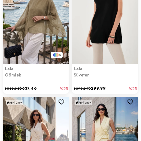
5
Lela
Lela
Gömlek
Süveter
₺637,46
₺299,99
₺849,95
%25
₺399,99
%25
YENI ÜRÜN
YENI ÜRÜN