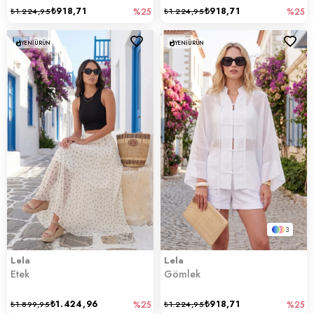
₺918,71
₺918,71
₺1.224,95
%25
₺1.224,95
%25
YENI ÜRÜN
YENI ÜRÜN
3
Lela
Lela
Etek
Gömlek
₺1.424,96
₺918,71
₺1.899,95
%25
₺1.224,95
%25