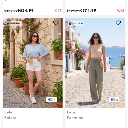
₺524,99
₺374,99
₺699,99
%25
₺499,99
%25
YENI ÜRÜN
YENI ÜRÜN
7
2
Lela
Lela
Bolero
Pantolon