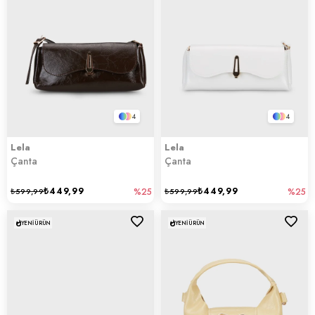
4
4
Lela
Lela
Çanta
Çanta
₺449,99
₺449,99
₺599,99
%25
₺599,99
%25
YENI ÜRÜN
YENI ÜRÜN