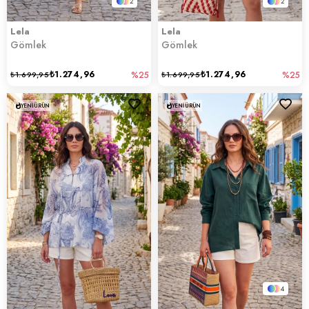
2
2
Lela
Lela
Gömlek
Gömlek
₺1.274,96
₺1.274,96
₺1.699,95
%25
₺1.699,95
%25
YENI ÜRÜN
YENI ÜRÜN
4