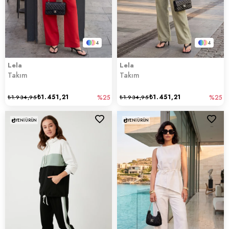
4
4
Lela
Lela
Takım
Takım
₺1.451,21
₺1.451,21
₺1.934,95
%25
₺1.934,95
%25
YENI ÜRÜN
YENI ÜRÜN