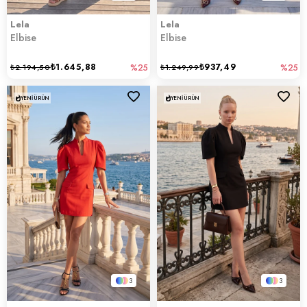
Lela
Lela
Elbise
Elbise
₺1.645,88
₺937,49
₺2.194,50
%25
₺1.249,99
%25
YENI ÜRÜN
YENI ÜRÜN
3
3