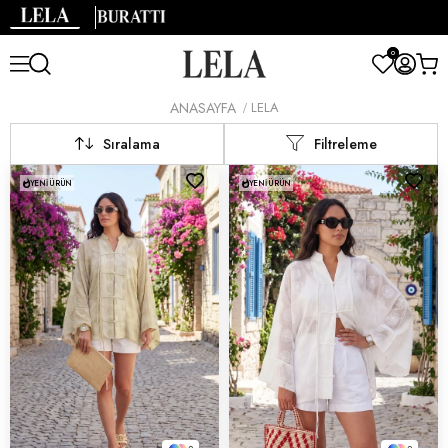
0
ANASAYFA
LELA
Sıralama
Filtreleme
YENI ÜRÜN
YENI ÜRÜN