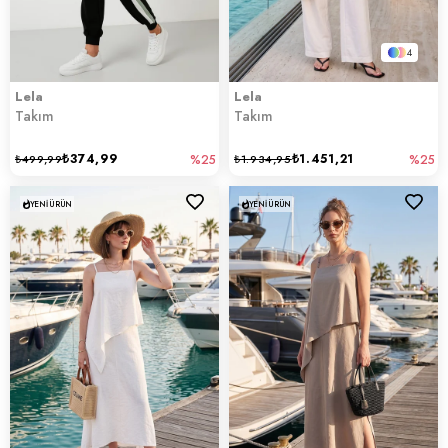
4
Lela
Lela
Takım
Takım
₺374,99
₺1.451,21
₺499,99
%25
₺1.934,95
%25
YENI ÜRÜN
YENI ÜRÜN