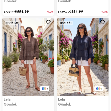
Gömlek
Gömlek
₺554,99
₺554,99
₺739,99
%25
₺739,99
%25
YENI ÜRÜN
YENI ÜRÜN
3
3
Lela
Lela
Gömlek
Gömlek