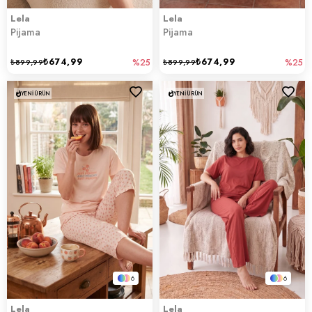
Lela
Lela
Pijama
Pijama
₺674,99
₺674,99
₺899,99
%25
₺899,99
%25
YENI ÜRÜN
YENI ÜRÜN
6
6
Lela
Lela