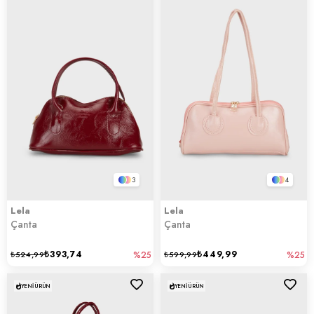
3
4
Lela
Lela
Çanta
Çanta
₺393,74
₺449,99
₺524,99
%25
₺599,99
%25
YENI ÜRÜN
YENI ÜRÜN