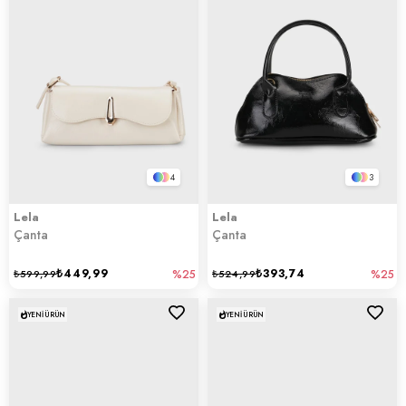
4
3
Lela
Lela
Çanta
Çanta
₺449,99
₺393,74
₺599,99
%25
₺524,99
%25
YENI ÜRÜN
YENI ÜRÜN