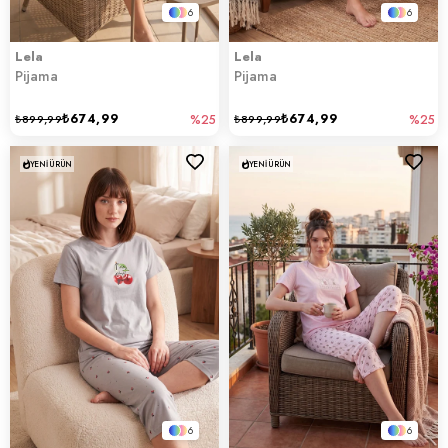
6
6
Lela
Lela
Pijama
Pijama
₺674,99
₺674,99
₺899,99
%25
₺899,99
%25
YENI ÜRÜN
YENI ÜRÜN
6
6