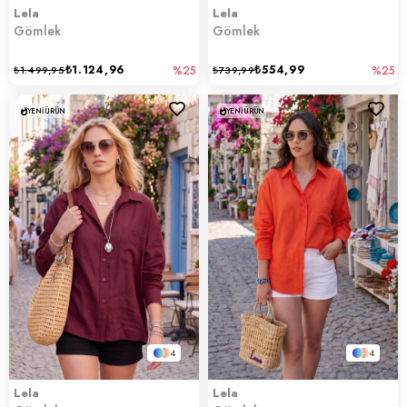
Lela
Lela
Gömlek
Gömlek
₺1.124,96
₺554,99
₺1.499,95
%25
₺739,99
%25
YENI ÜRÜN
YENI ÜRÜN
4
4
Lela
Lela