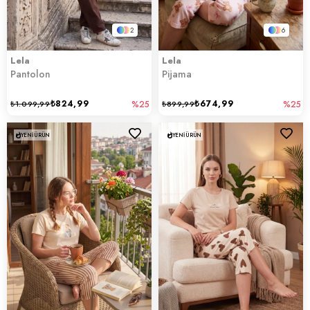
2
6
Lela
Lela
Pantolon
Pijama
₺824,99
₺674,99
₺1.099,99
%25
₺899,99
%25
YENI ÜRÜN
YENI ÜRÜN