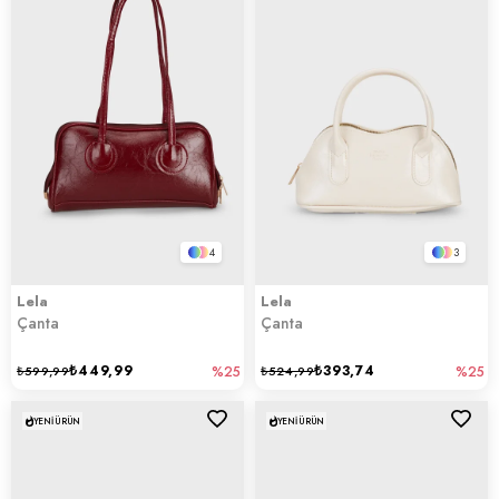
4
3
Lela
Lela
Çanta
Çanta
₺449,99
₺393,74
₺599,99
%25
₺524,99
%25
YENI ÜRÜN
YENI ÜRÜN