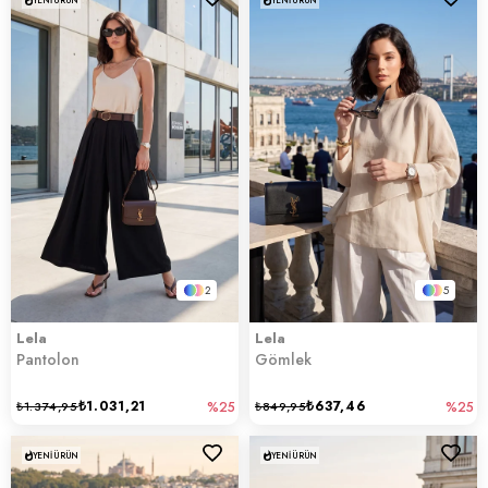
YENI ÜRÜN
YENI ÜRÜN
2
5
Lela
Lela
Pantolon
Gömlek
₺1.031,21
₺637,46
₺1.374,95
%25
₺849,95
%25
YENI ÜRÜN
YENI ÜRÜN