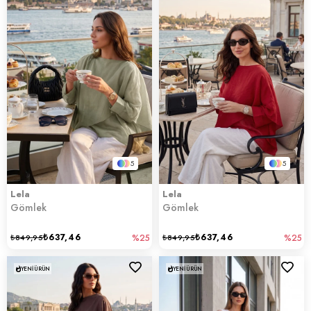
5
5
Lela
Lela
Gömlek
Gömlek
₺637,46
₺637,46
₺849,95
%25
₺849,95
%25
YENI ÜRÜN
YENI ÜRÜN