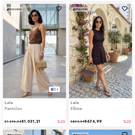
YENI ÜRÜN
YENI ÜRÜN
2
Lela
Lela
Pantolon
Elbise
₺1.031,21
₺674,99
₺1.374,95
%25
₺899,99
%25