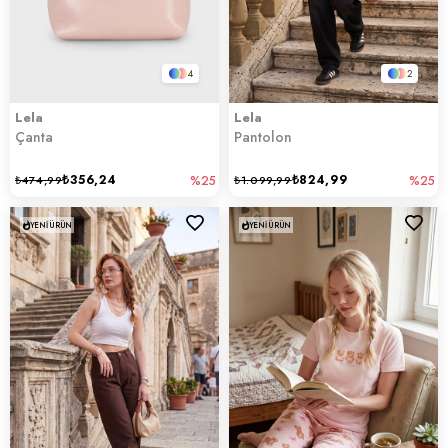
4
2
Lela
Lela
Çanta
Pantolon
₺356,24
₺824,99
₺474,99
%25
₺1.099,99
%25
YENI ÜRÜN
YENI ÜRÜN