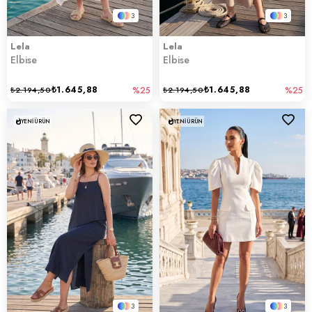
3
3
Lela
Lela
Elbise
Elbise
₺1.645,88
₺1.645,88
₺2.194,50
%25
₺2.194,50
%25
YENI ÜRÜN
YENI ÜRÜN
3
3