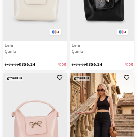
4
4
Lela
Lela
Çanta
Çanta
₺356,24
₺356,24
₺474,99
%25
₺474,99
%25
YENI ÜRÜN
YENI ÜRÜN