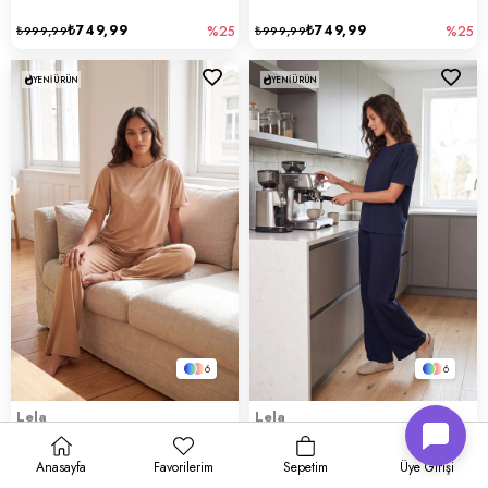
₺749,99
₺749,99
₺999,99
%25
₺999,99
%25
YENI ÜRÜN
YENI ÜRÜN
6
6
Lela
Lela
Pijama
Pijama
Anasayfa
Favorilerim
Sepetim
Üye Girişi
₺749,99
₺749,99
₺999,99
%25
₺999,99
%25