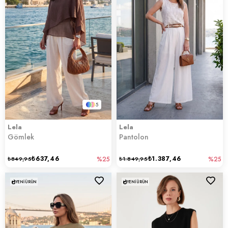
5
Lela
Lela
Gömlek
Pantolon
₺637,46
₺1.387,46
₺849,95
%25
₺1.849,95
%25
YENI ÜRÜN
YENI ÜRÜN