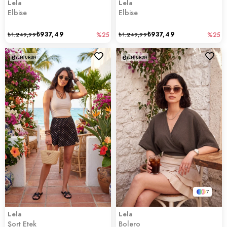
Lela
Lela
Elbise
Elbise
₺937,49
₺937,49
₺1.249,99
%25
₺1.249,99
%25
YENI ÜRÜN
YENI ÜRÜN
7
Lela
Lela
Şort Etek
Bolero