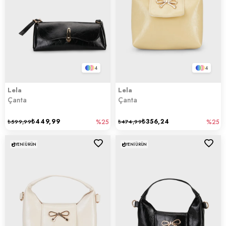
4
4
Lela
Lela
Çanta
Çanta
₺449,99
₺356,24
₺599,99
%25
₺474,99
%25
YENI ÜRÜN
YENI ÜRÜN