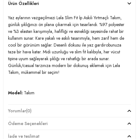
Ürün Özellikleri
Yaz aylarının vazgeçilmezi Lela Slim Fit İp Askılı Yırtmaçlı Takım,
günlük şıklığınızı ön plana çıkarmak için tasarlandı. %97 polyester
ve %3 elastan karışımıyla, hafifliği ve esnekliği sayesinde rahat bir
kullanım sunar. Kare yakalı ve askılı tasarımıyla, hem zarif hem de
cool bir görünüm sağlar. Desenli dokusu ile yaz gardırobunuza
taze bir hava katar. Midi uzunluğu ve slim fit kalıbıyla, her vücut
tipine uyum sağlayarak şıklığı ve rahatlığı bir arada sunar.
Günlük/casual tarzınıza modern bir dokunuş eklemek için Lela
Takım, mükemmel bir seçim!
Model:
Takım
Giyim Tarzı:
Günlük/Casual
Yorumlar
(0)
Desen:
Desenli
Ödeme Seçenekleri
Mevsim:
Yazlık
İade ve teslimat