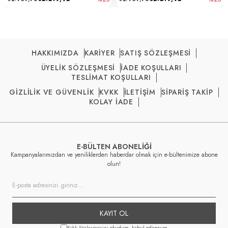
HAKKIMIZDA
KARİYER
SATIŞ SÖZLEŞMESİ
ÜYELİK SÖZLEŞMESİ
İADE KOŞULLARI
TESLİMAT KOŞULLARI
GİZLİLİK VE GÜVENLİK
KVKK
İLETİŞİM
SİPARİŞ TAKİP
KOLAY İADE
E-BÜLTEN ABONELİĞİ
Kampanyalarımızdan ve yeniliklerden haberdar olmak için e-bültenimize abone
olun!
KAYIT OL
Kvkk Sözleşmesini
okudum, kabul ediyorum