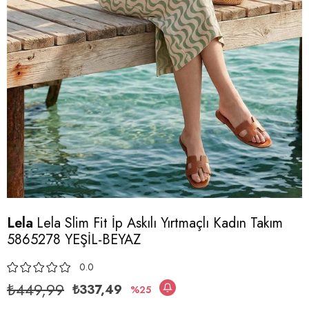
Lela
Lela Slim Fit İp Askılı Yırtmaçlı Kadın Takım
5865278 YEŞİL-BEYAZ
0.0
₺449,99
₺337,49
25