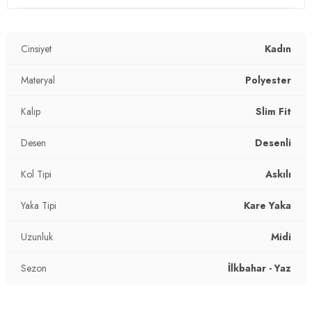
Materyal:
% 97 Polyester % 3 Elastan
Cinsiyet
Kadın
Yaka Tipi:
Kare Yaka
Kol Tipi:
Materyal
Askılı
Polyester
Uzunluk:
Midi
Kalıp
Slim Fit
Kalıp Bilgisi:
Slim Fit
Desen
Desenli
Yaş Grubu:
Yetişkin
Kol Tipi
Askılı
2DY5865278.0825
Yaka Tipi
Kare Yaka
Uzunluk
Midi
Sezon
İlkbahar - Yaz