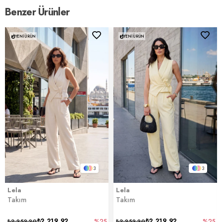
Benzer Ürünler
YENI ÜRÜN
YENI ÜRÜN
3
3
Lela
Lela
Takım
Takım
₺2.219,92
₺2.219,92
₺2.959,90
%25
₺2.959,90
%25