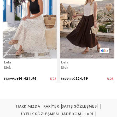
3
Lela
Lela
Etek
Etek
₺1.424,96
₺524,99
₺1.899,95
%25
₺699,99
%25
HAKKIMIZDA
KARİYER
SATIŞ SÖZLEŞMESİ
ÜYELİK SÖZLEŞMESİ
İADE KOŞULLARI