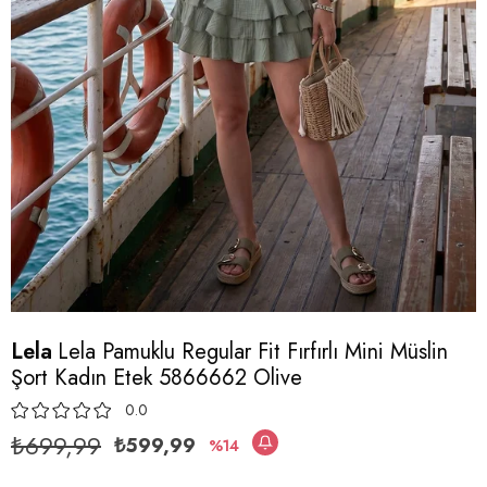
Lela
Lela Pamuklu Regular Fit Fırfırlı Mini Müslin
Şort Kadın Etek 5866662 Olive
0.0
₺699,99
₺599,99
14