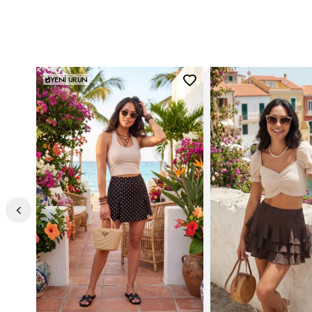
Detaylar:
-Lastikli bel -Mini boy -Fırfırlı
2DY5866662.34
YENI ÜRÜN