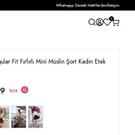
Whatsapp Destek Hattı
Yardım
İletişim
0
lar Fit Fırfırlı Mini Müslin Şort Kadın Etek
99
14