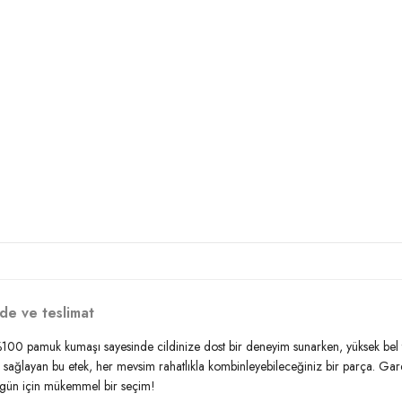
de ve teslimat
. %100 pamuk kumaşı sayesinde cildinize dost bir deneyim sunarken, yüksek bel ta
zi sağlayan bu etek, her mevsim rahatlıkla kombinleyebileceğiniz bir parça. Ga
r gün için mükemmel bir seçim!