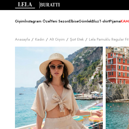
Giyim
İnstagram Özel
Yeni Sezon
Elbise
Gömlek
Bluz
T-shirt
Pijama
KAM
Anasayfa
Kadın
Alt Giyim
Şort Etek
Lela Pamuklu Regular Fit