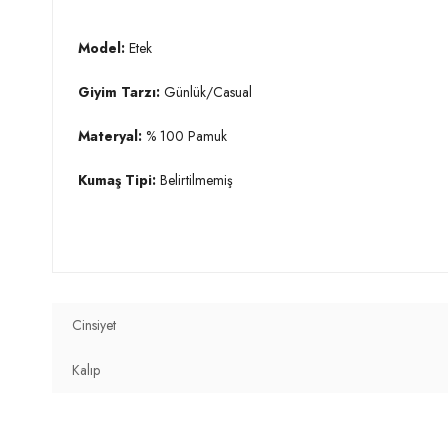
Model:
Etek
Giyim Tarzı:
Günlük/Casual
Materyal:
% 100 Pamuk
Kumaş Tipi:
Belirtilmemiş
Bel:
Yüksek Bel
Boy:
Mini Boy
Kalıp Bilgisi:
Regular Fit
Cinsiyet
Manken Bedeni:
Boy : 1.74 cm / Göğüs : 85 cm / Bel : 60 
Kalıp
Yaş Grubu:
Yetişkin
Menşei:
Türkiye