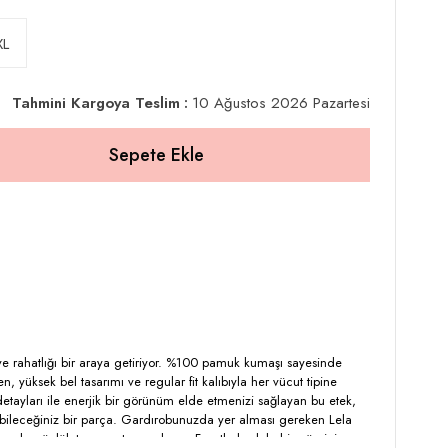
XL
Tahmini Kargoya Teslim
:
10 Ağustos 2026 Pazartesi
 ve rahatlığı bir araya getiriyor. %100 pamuk kumaşı sayesinde
, yüksek bel tasarımı ve regular fit kalıbıyla her vücut tipine
 detayları ile enerjik bir görünüm elde etmenizi sağlayan bu etek,
bileceğiniz bir parça. Gardırobunuzda yer alması gereken Lela
em de günlük tarzınızı tamamlayın. Fırsatlarla dolu bir gün için