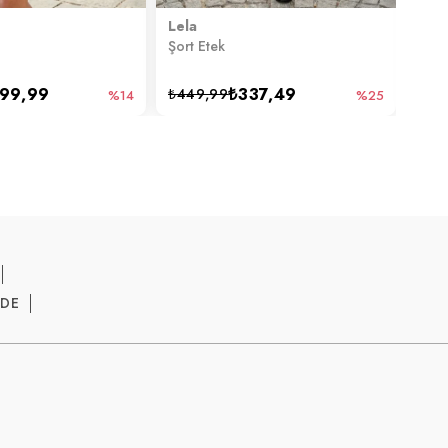
Lela
Lela
Şort Etek
Şort
99,99
₺337,49
₺449,99
₺39
%14
%25
ADE