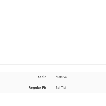
Kadın
Materyal
cm / Kalça : 90 cm / Beden : S
Regular Fit
Bel Tipi