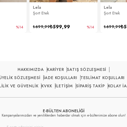
Lela
Lela
Şort Etek
Şort Etek
₺599,99
₺5
₺699,99
₺699,99
%14
%14
HAKKIMIZDA
KARİYER
SATIŞ SÖZLEŞMESİ
ÜYELİK SÖZLEŞMESİ
İADE KOŞULLARI
TESLİMAT KOŞULLARI
LİLİK VE GÜVENLİK
KVKK
İLETİŞİM
SİPARİŞ TAKİP
KOLAY İ
E-BÜLTEN ABONELİĞİ
Kampanyalarımızdan ve yeniliklerden haberdar olmak için e-bültenimize abone olun!