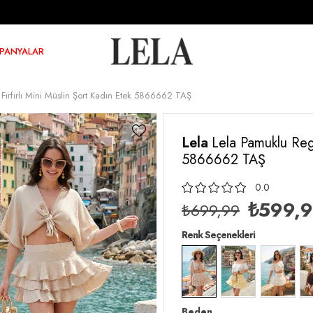
PANYALAR
 Fırfırlı Mini Müslin Şort Kadın Etek 5866662 TAŞ
Lela
Lela Pamuklu Regu
5866662 TAŞ
0.0
₺599,
₺699,99
Renk Seçenekleri
Beden