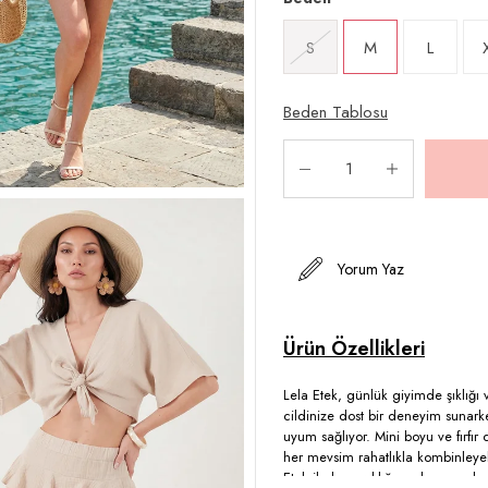
S
M
L
Beden Tablosu
Yorum Yaz
Lela Etek, günlük giyimde şıklığı
cildinize dost bir deneyim sunarken
uyum sağlıyor. Mini boyu ve fırfır
her mevsim rahatlıkla kombinleye
Etek ile hem şıklığınızı koruyun h