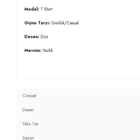
Model:
T Shirt
Giyim Tarzı:
Günlük/Casual
Desen:
Düz
Mevsim:
Yazlık
Yaka Tipi:
Bisiklet Yaka
Kol Tipi:
Kısa Kol
Uzunluk:
Regular
Cinsiyet
Kalıp Bilgisi:
Slim Fit
Desen
Yaş Grubu:
Yetişkin
Yaka Tipi
Detaylar:
Fırfırlı
Sezon
2DY5864500.03