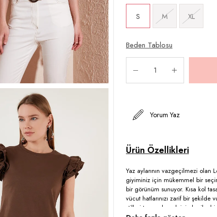
S
M
XL
Beden Tablosu
Yorum Yaz
Yaz aylarının vazgeçilmezi olan Lel
giyiminiz için mükemmel bir seçim.
bir görünüm sunuyor. Kısa kol tasa
vücut hatlarınızı zarif bir şekilde 
stilleri tamamlamak için harika bi
konforu hem de şıklığı bir arada 