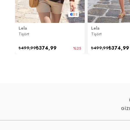
2
Lela
Lela
Tişört
Tişört
₺374,99
₺374,99
₺499,99
₺499,99
%25
GİZ