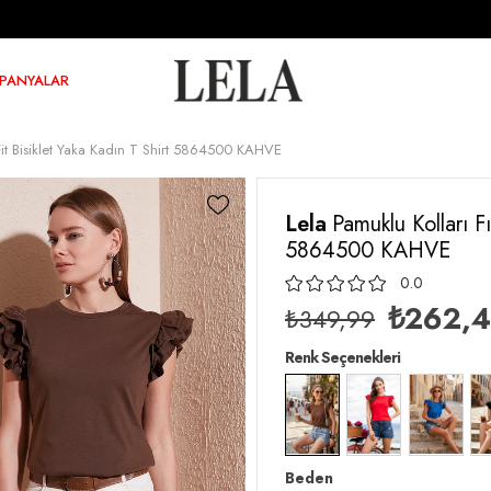
PANYALAR
m Fit Bisiklet Yaka Kadın T Shirt 5864500 KAHVE
Lela
Pamuklu Kolları Fı
5864500 KAHVE
0.0
₺262,
₺349,99
Renk Seçenekleri
Beden