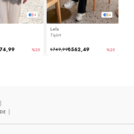
2
4
Lela
Lela
Tişört
Tişör
74,99
₺562,49
₺749,99
₺74
%25
%25
ADE