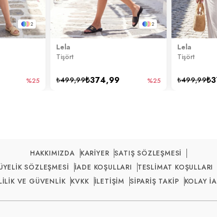
2
2
Lela
Lela
Tişört
Tişört
₺374,99
₺3
₺499,99
₺499,99
%25
%25
HAKKIMIZDA
KARİYER
SATIŞ SÖZLEŞMESİ
ÜYELİK SÖZLEŞMESİ
İADE KOŞULLARI
TESLİMAT KOŞULLARI
LİLİK VE GÜVENLİK
KVKK
İLETİŞİM
SİPARİŞ TAKİP
KOLAY İ