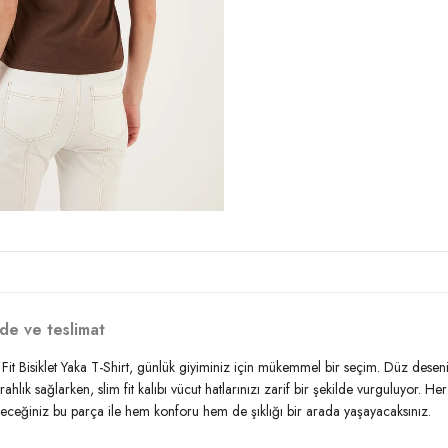
de ve teslimat
Fit Bisiklet Yaka T-Shirt, günlük giyiminiz için mükemmel bir seçim. Düz deseni v
k sağlarken, slim fit kalıbı vücut hatlarınızı zarif bir şekilde vurguluyor. Her yaş
yeceğiniz bu parça ile hem konforu hem de şıklığı bir arada yaşayacaksınız.