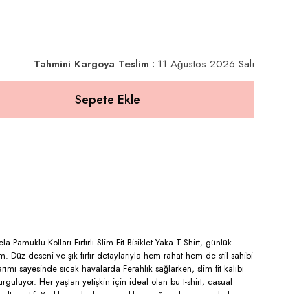
Tahmini Kargoya Teslim
:
11 Ağustos 2026 Salı
a Pamuklu Kolları Fırfırlı Slim Fit Bisiklet Yaka T-Shirt, günlük
 Düz deseni ve şık fırfır detaylarıyla hem rahat hem de stil sahibi
rımı sayesinde sıcak havalarda Ferahlık sağlarken, slim fit kalıbı
vurguluyor. Her yaştan yetişkin için ideal olan bu t-shirt, casual
r alternatif. Yazlık gardırobunuza ekleyeceğiniz bu parça ile hem
yaşayacaksınız.