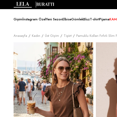
Giyim
İnstagram Özel
Yeni Sezon
Elbise
Gömlek
Bluz
T-shirt
Pijama
KAM
Anasayfa
Kadın
Üst Giyim
Tişört
Pamuklu Kolları Fırfırlı Sli