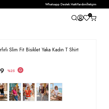
Whatsapp Destek Hattı
Yardım
İletişim
0
rfırlı Slim Fit Bisiklet Yaka Kadın T Shirt
49
25