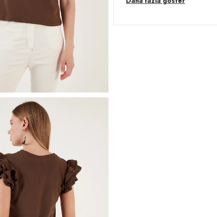
Daha fazla göster
Model:
T Shirt
Giyim Tarzı:
Günlük/Casual
Desen:
Düz
Mevsim:
Yazlık
Yaka Tipi:
Bisiklet Yaka
Kol Tipi:
Kısa Kol
Uzunluk:
Regular
Kalıp Bilgisi:
Slim Fit
Yaş Grubu:
Yetişkin
Detaylar:
Fırfırlı
2DY5864500.03