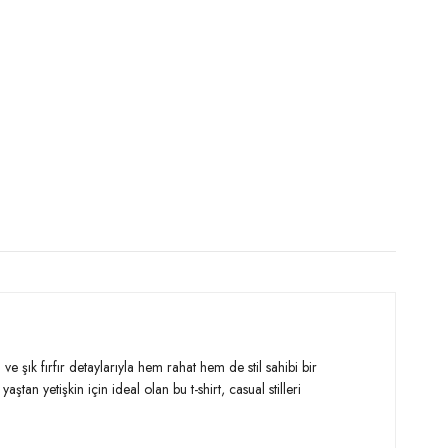
e şık fırfır detaylarıyla hem rahat hem de stil sahibi bir
tan yetişkin için ideal olan bu t-shirt, casual stilleri