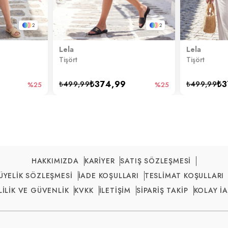
2
2
Lela
Lela
Tişört
Tişört
₺374,99
₺3
₺499,99
₺499,99
%25
%25
HAKKIMIZDA
KARİYER
SATIŞ SÖZLEŞMESİ
ÜYELİK SÖZLEŞMESİ
İADE KOŞULLARI
TESLİMAT KOŞULLARI
LİLİK VE GÜVENLİK
KVKK
İLETİŞİM
SİPARİŞ TAKİP
KOLAY İ