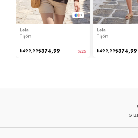
2
Lela
Lela
Tişört
Tişört
₺374,99
₺374,99
₺499,99
₺499,99
%25
GİZ