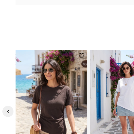
Kalıp Bilgisi:
Slim Fit
Yaş Grubu:
Yetişkin
Menşei:
Türkiye
Detaylar:
Fırfırlı
2DY5864500.07