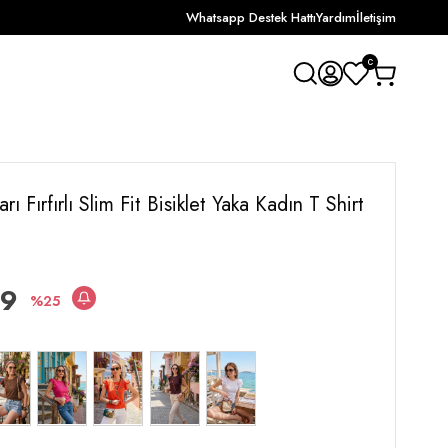
Whatsapp Destek Hattı
Yardım
İletişim
0
rı Fırfırlı Slim Fit Bisiklet Yaka Kadın T Shirt
49
25