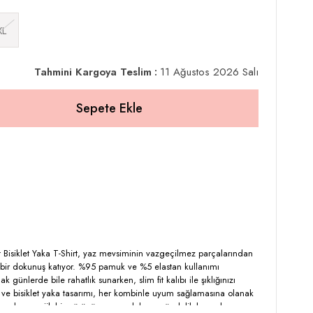
XL
Tahmini Kargoya Teslim
:
11 Ağustos 2026 Salı
 Fit Bisiklet Yaka T-Shirt, yaz mevsiminin vazgeçilmez parçalarından
if bir dokunuş katıyor. %95 pamuk ve %5 elastan kullanımı
k günlerde bile rahatlık sunarken, slim fit kalıbı ile şıklığınızı
ı ve bisiklet yaka tasarımı, her kombinle uyum sağlamasına olanak
detaylarıyla, enerjik bir görünüm sunarak hem gündelik hem de