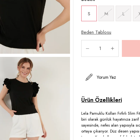
S
M
L
Beden Tablosu
Yorum Yaz
Lela Pamuklu Kolları Fırfırlı Slim
biri olarak günlük hayatınıza zar
sayesinde, nefes alan yapısıyla sıca
ortaya çıkarıyor. Düz desen yapıs
tanıyor. Kısa kolları ve fırfırlı 