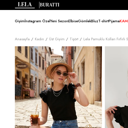
Giyim
İnstagram Özel
Yeni Sezon
Elbise
Gömlek
Bluz
T-shirt
Pijama
KAM
Anasayfa
Kadın
Üst Giyim
Tişört
Lela Pamuklu Kolları Fırfırl