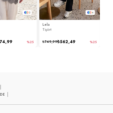
2
4
Lela
Lela
Tişört
Tişör
74,99
₺562,49
₺749,99
₺74
%25
%25
ADE