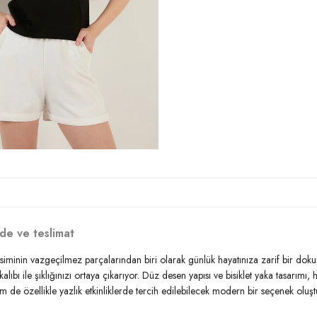
Kalıp Bilgisi:
Slim Fit
Yaş Grubu:
Yetişkin
Menşei:
Türkiye
Detaylar:
Fırfırlı
2DY5864500.07
de ve teslimat
 mevsiminin vazgeçilmez parçalarından biri olarak günlük hayatınıza zarif bir d
 kalıbı ile şıklığınızı ortaya çıkarıyor. Düz desen yapısı ve bisiklet yaka tasarı
m de özellikle yazlık etkinliklerde tercih edilebilecek modern bir seçenek oluştu