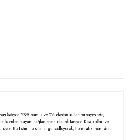
okunuş katıyor. %95 pamuk ve %5 elastan kullanımı sayesinde,
mı, her kombinle uyum sağlamasına olanak tanıyor. Kısa kolları ve
ruyor. Bu t-shirt ile stilinizi güncelleyerek, hem rahat hem de