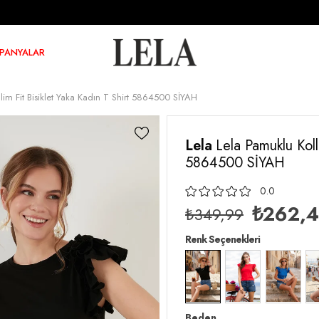
PANYALAR
ı Slim Fit Bisiklet Yaka Kadın T Shirt 5864500 SİYAH
Lela
Lela Pamuklu Kolla
5864500 SİYAH
0.0
₺262,
₺349,99
Renk Seçenekleri
Beden