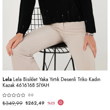
Lela
Lela Bisiklet Yaka Yırtık Desenli Triko Kadın
Kazak 4616168 SİYAH
0.0
₺349,99
₺262,49
25