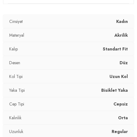
Mevsim:
Kışlık
Cinsiyet
Kadın
Materyal:
Akrilik
Yaka Tipi:
Materyal
Bisiklet Yaka
Akrilik
Kol Tipi:
Uzun Kol
Kalıp
Standart Fit
Cep Tipi:
Cepsiz
Desen
Düz
Uzunluk:
Regular
Kol Tipi
Uzun Kol
Kalınlık:
Orta
Yaka Tipi
Bisiklet Yaka
Kalıp Bilgisi:
Standart Fit
Cep Tipi
Cepsiz
Yaş Grubu:
Yetişkin
Kalınlık
Orta
2DK4616168.07
Uzunluk
Regular