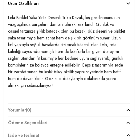
Ürün Özellikleri
Lela Bisiklet Yaka Yırtık Desenli Triko Kazak, kış gardırobunuzun
vazgeçilmez parçalarından biri olarak tasarlandı. Günlük ve
casual tarzınıza şıklık katacak olan bu kazak, düz deseni ve bisiklet
yaka tasarımıyla hem rahat hem de şık bir görünüm sunar. Uzun
kol yapısıyla soğuk havalarda sizi sıcak tutacak olan Lela, orta
kalınlığı sayesinde hem şık hem de konforlu bir giyim deneyimi
sağlar. Standart fit kesimiyle her bedene uyum sağlayarak, günlük
kombinlerinize kolayca entegre edilebilir. Cepsiz tasarımıyla sade
bir zarafet sunan bu kışlık triko, akrilik yapısı sayesinde hem hafif
hem de dayanıklıdır. Göz alıcı detaylarıyla dolabınızda yerini
almak için sabırsızlanıyor!
Model:
Kazak
Yorumlar
(0)
Giyim Tarzı:
Günlük/Casual
Ödeme Seçenekleri
Desen:
Düz
İade ve teslimat