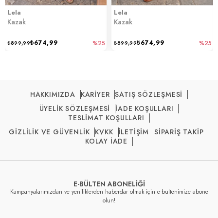
Lela
Lela
Kazak
Kazak
₺674,99
₺674,99
₺899,99
%25
₺899,99
%25
HAKKIMIZDA
KARİYER
SATIŞ SÖZLEŞMESİ
ÜYELİK SÖZLEŞMESİ
İADE KOŞULLARI
TESLİMAT KOŞULLARI
GİZLİLİK VE GÜVENLİK
KVKK
İLETİŞİM
SİPARİŞ TAKİP
KOLAY İADE
E-BÜLTEN ABONELİĞİ
Kampanyalarımızdan ve yeniliklerden haberdar olmak için e-bültenimize abone
olun!