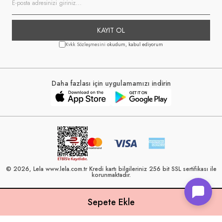
KAYIT OL
Kvkk Sözleşmesini
okudum, kabul ediyorum
Daha fazlası için uygulamamızı indirin
© 2026, Lela www.lela.com.tr Kredi kartı bilgileriniz 256 bit SSL sertifikası ile
korunmaktadır.
Lela, 40 yılı aşkın perakende geçmişine sahip ve Türkiye’nin çeşitli illerinde
22 şubesi bulunan Çetin Family Mağazacılık tarafından kurulmuştur.