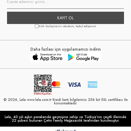
KAYIT OL
Kvkk Sözleşmesini
okudum, kabul ediyorum
Daha fazlası için uygulamamızı indirin
© 2026, Lela www.lela.com.tr Kredi kartı bilgileriniz 256 bit SSL sertifikası ile
korunmaktadır.
Lela, 40 yılı aşkın perakende geçmişine sahip ve Türkiye’nin çeşitli illerinde
22 şubesi bulunan Çetin Family Mağazacılık tarafından kurulmuştur.