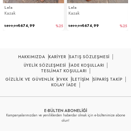
Lela
Lela
Kazak
Kazak
₺674,99
₺674,99
₺899,99
%25
₺899,99
%25
HAKKIMIZDA
KARİYER
SATIŞ SÖZLEŞMESİ
ÜYELİK SÖZLEŞMESİ
İADE KOŞULLARI
TESLİMAT KOŞULLARI
GİZLİLİK VE GÜVENLİK
KVKK
İLETİŞİM
SİPARİŞ TAKİP
KOLAY İADE
E-BÜLTEN ABONELİĞİ
Kampanyalarımızdan ve yeniliklerden haberdar olmak için e-bültenimize abone
olun!