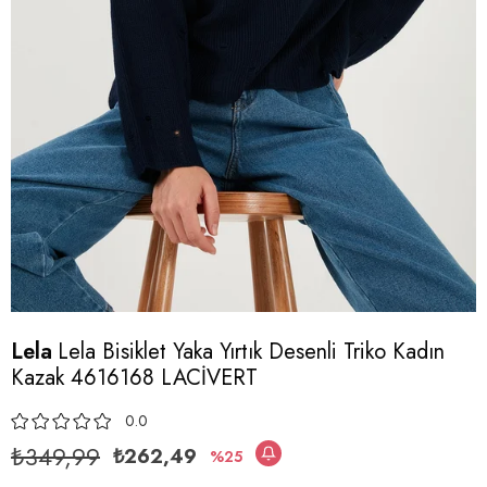
Lela
Lela Bisiklet Yaka Yırtık Desenli Triko Kadın
Kazak 4616168 LACİVERT
0.0
₺349,99
₺262,49
25