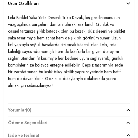
Ürün Özellikleri
Lela Bisiklet Yaka Yırtık Desenli Triko Kazak, kış gardırobunuzun
vazgeçilmez parçalarından biri olarak tasarlandı. Günlük ve
casual tarzınıza şıklık katacak olan bu kazak, düz deseni ve bisiklet
yaka tasarımıyla hem rahat hem de şık bir görünüm sunar. Uzun
kol yapısıyla soğuk havalarda sizi sıcak tutacak olan Lela, orta
kalınlığı sayesinde hem şık hem de konforlu bir giyim deneyimi
sağlar. Standart fit kesimiyle her bedene uyum sağlayarak, günlük
kombinlerinize kolayca entegre edilebilir. Cepsiz tasarımıyla sade
bir zarafet sunan bu kışlık triko, akrilik yapısı sayesinde hem hafif
hem de dayanıklıdır. Göz alıcı detaylarıyla dolabınızda yerini
almak için sabırsızlanıyor!
Model:
Kazak
Yorumlar
(0)
Giyim Tarzı:
Günlük/Casual
Ödeme Seçenekleri
Desen:
Düz
İade ve teslimat