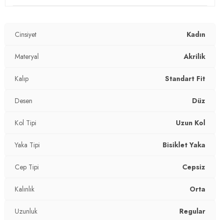
Mevsim:
Kışlık
Cinsiyet
Kadın
Materyal:
Akrilik
Yaka Tipi:
Materyal
Bisiklet Yaka
Akrilik
Kol Tipi:
Uzun Kol
Kalıp
Standart Fit
Cep Tipi:
Cepsiz
Desen
Düz
Uzunluk:
Regular
Kol Tipi
Uzun Kol
Kalınlık:
Orta
Yaka Tipi
Bisiklet Yaka
Kalıp Bilgisi:
Standart Fit
Cep Tipi
Cepsiz
Yaş Grubu:
Yetişkin
Kalınlık
Orta
2DK4616168.12
Uzunluk
Regular