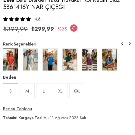
5861416Y NAR ÇİÇEĞİ
4.6
₺399,99
₺299,99
25
Renk Seçenekleri
Beden
S
M
L
XL
XXL
Beden Tablosu
Tahmini Kargoya Teslim
:
11 Ağustos 2026 Salı