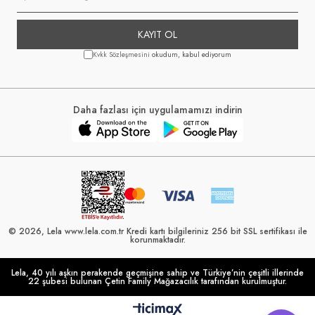
KAYIT OL
Kvkk Sözleşmesini
okudum, kabul ediyorum
Daha fazlası için uygulamamızı indirin
© 2026, Lela www.lela.com.tr Kredi kartı bilgileriniz 256 bit SSL sertifikası ile
korunmaktadır.
Lela, 40 yılı aşkın perakende geçmişine sahip ve Türkiye’nin çeşitli illerinde
22 şubesi bulunan Çetin Family Mağazacılık tarafından kurulmuştur.