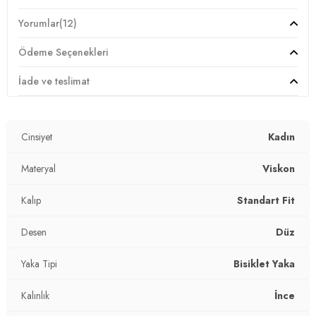
Giyim Tarzı:
Günlük/Casual
Yorumlar
(12)
Desen:
Düz
Ödeme Seçenekleri
Materyal:
%95 Viskon %5 Elastan
İade ve teslimat
Yaka Tipi:
Bisiklet Yaka
Cinsiyet
Kadın
Kumaş Tipi:
Belirtilmemiş
Boy:
Materyal
Standart
Viskon
Uzunluk:
Regular
Kalıp
Standart Fit
Kalınlık:
İnce
Desen
Düz
Kalıp Bilgisi:
Standart Fit
Yaka Tipi
Bisiklet Yaka
Yaş Grubu:
Yetişkin
Kalınlık
İnce