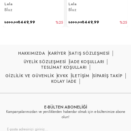
Lela
Lela
Bluz
Bluz
₺449,99
₺449,99
₺599,99
%25
₺599,99
%25
HAKKIMIZDA
KARİYER
SATIŞ SÖZLEŞMESİ
ÜYELİK SÖZLEŞMESİ
İADE KOŞULLARI
TESLİMAT KOŞULLARI
GİZLİLİK VE GÜVENLİK
KVKK
İLETİŞİM
SİPARİŞ TAKİP
KOLAY İADE
E-BÜLTEN ABONELİĞİ
Kampanyalarımızdan ve yeniliklerden haberdar olmak için e-bültenimize abone
olun!