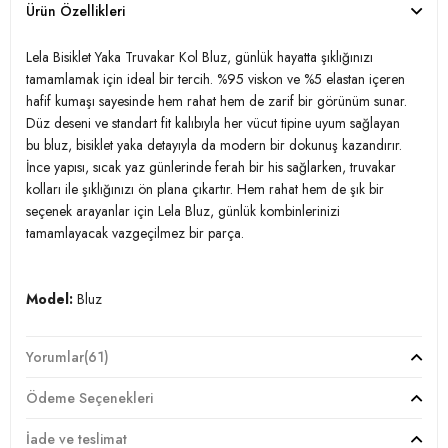
Ürün Özellikleri
Lela Bisiklet Yaka Truvakar Kol Bluz, günlük hayatta şıklığınızı
tamamlamak için ideal bir tercih. %95 viskon ve %5 elastan içeren
hafif kumaşı sayesinde hem rahat hem de zarif bir görünüm sunar.
Düz deseni ve standart fit kalıbıyla her vücut tipine uyum sağlayan
bu bluz, bisiklet yaka detayıyla da modern bir dokunuş kazandırır.
İnce yapısı, sıcak yaz günlerinde ferah bir his sağlarken, truvakar
kolları ile şıklığınızı ön plana çıkartır. Hem rahat hem de şık bir
seçenek arayanlar için Lela Bluz, günlük kombinlerinizi
tamamlayacak vazgeçilmez bir parça.
Model:
Bluz
Giyim Tarzı:
Günlük/Casual
Yorumlar
(61)
Desen:
Düz
Ödeme Seçenekleri
Materyal:
%95 Viskon %5 Elastan
İade ve teslimat