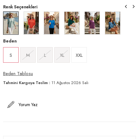
Renk Seçenekleri
Beden
S
M
L
XL
XXL
Beden Tablosu
Tahmini Kargoya Teslim
:
11 Ağustos 2026 Salı
Yorum Yaz