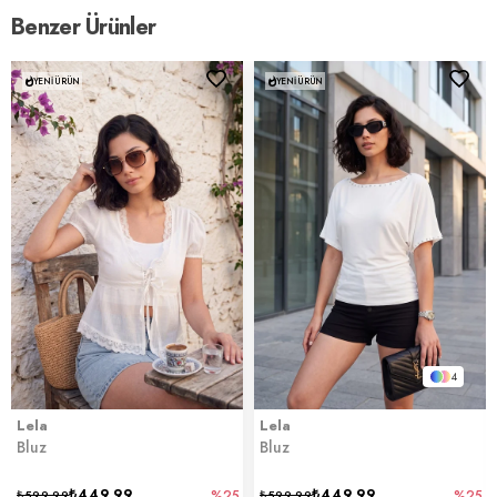
Benzer Ürünler
YENI ÜRÜN
YENI ÜRÜN
4
Lela
Lela
Bluz
Bluz
₺449,99
₺449,99
₺599,99
%25
₺599,99
%25