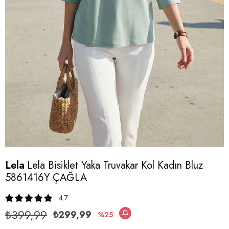
Lela
Lela Bisiklet Yaka Truvakar Kol Kadın Bluz
5861416Y ÇAĞLA
4.7
₺399,99
₺299,99
25