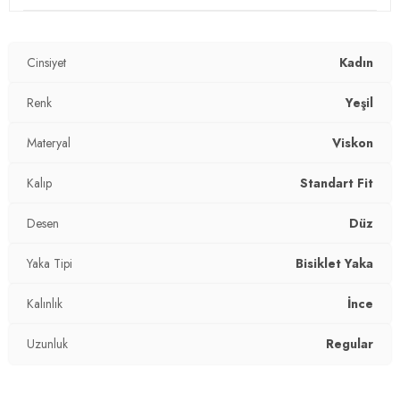
Yaka Tipi:
Bisiklet Yaka
Cinsiyet
Kadın
Kumaş Tipi:
Belirtilmemiş
Boy:
Renk
Standart
Yeşil
Uzunluk:
Regular
Materyal
Viskon
Kalınlık:
İnce
Kalıp
Standart Fit
Kalıp Bilgisi:
Standart Fit
Desen
Düz
Yaş Grubu:
Yetişkin
Yaka Tipi
Bisiklet Yaka
Menşei:
Türkiye
Kalınlık
İnce
2DY5861416Y.353
Uzunluk
Regular