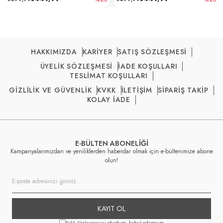
HAKKIMIZDA
KARİYER
SATIŞ SÖZLEŞMESİ
ÜYELİK SÖZLEŞMESİ
İADE KOŞULLARI
TESLİMAT KOŞULLARI
GİZLİLİK VE GÜVENLİK
KVKK
İLETİŞİM
SİPARİŞ TAKİP
KOLAY İADE
E-BÜLTEN ABONELİĞİ
Kampanyalarımızdan ve yeniliklerden haberdar olmak için e-bültenimize abone
olun!
KAYIT OL
Kvkk Sözleşmesini
okudum, kabul ediyorum