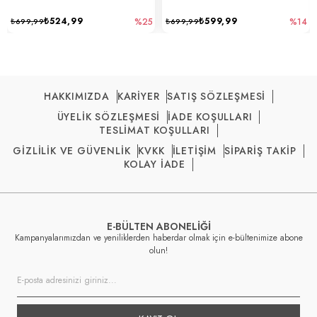
₺524,99
₺599,99
₺699,99
%25
₺699,99
%14
HAKKIMIZDA
KARİYER
SATIŞ SÖZLEŞMESİ
ÜYELİK SÖZLEŞMESİ
İADE KOŞULLARI
TESLİMAT KOŞULLARI
GİZLİLİK VE GÜVENLİK
KVKK
İLETİŞİM
SİPARİŞ TAKİP
KOLAY İADE
E-BÜLTEN ABONELİĞİ
Kampanyalarımızdan ve yeniliklerden haberdar olmak için e-bültenimize abone
olun!