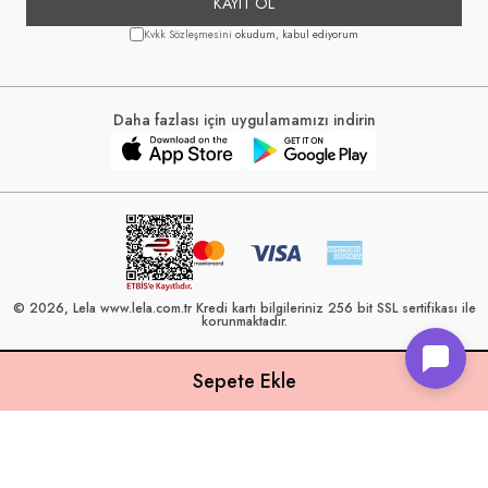
KAYIT OL
Kvkk Sözleşmesini
okudum, kabul ediyorum
Daha fazlası için uygulamamızı indirin
© 2026, Lela www.lela.com.tr Kredi kartı bilgileriniz 256 bit SSL sertifikası ile
korunmaktadır.
Lela, 40 yılı aşkın perakende geçmişine sahip ve Türkiye’nin çeşitli illerinde
22 şubesi bulunan Çetin Family Mağazacılık tarafından kurulmuştur.