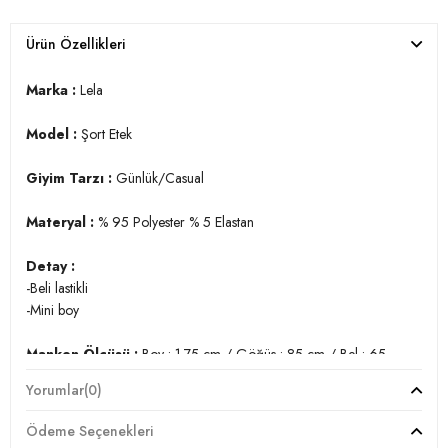
Ürün Özellikleri
Marka :
Lela
Model :
Şort Etek
Giyim Tarzı :
Günlük/Casual
Materyal :
% 95 Polyester % 5 Elastan
Detay :
-Beli lastikli
-Mini boy
Manken Ölçüsü :
Boy : 1.75 cm / Göğüs : 85 cm / Bel : 65
cm / Basen : 93 cm / Beden : M
Yorumlar
(0)
YERLİ ÜRETİM
Ödeme Seçenekleri
2DY5864024.112