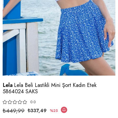
Lela
Lela Beli Lastikli Mini Şort Kadın Etek
5864024 SAKS
0.0
₺449,99
₺337,49
25