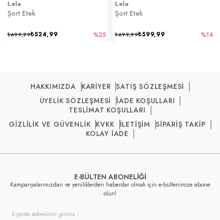
Lela
Lela
Şort Etek
Şort Etek
₺524,99
₺599,99
₺699,99
%25
₺699,99
%14
HAKKIMIZDA
KARİYER
SATIŞ SÖZLEŞMESİ
ÜYELİK SÖZLEŞMESİ
İADE KOŞULLARI
TESLİMAT KOŞULLARI
GİZLİLİK VE GÜVENLİK
KVKK
İLETİŞİM
SİPARİŞ TAKİP
KOLAY İADE
E-BÜLTEN ABONELİĞİ
Kampanyalarımızdan ve yeniliklerden haberdar olmak için e-bültenimize abone
olun!