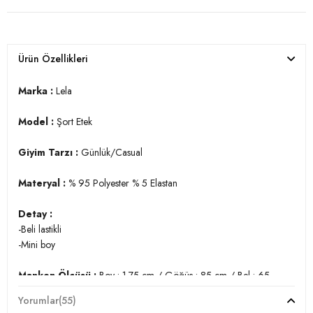
Ürün Özellikleri
Marka :
Lela
Model :
Şort Etek
Giyim Tarzı :
Günlük/Casual
Materyal :
% 95 Polyester % 5 Elastan
Detay :
-Beli lastikli
-Mini boy
Manken Ölçüsü :
Boy : 1.75 cm / Göğüs : 85 cm / Bel : 65
cm / Basen : 93 cm / Beden : M
Yorumlar
(55)