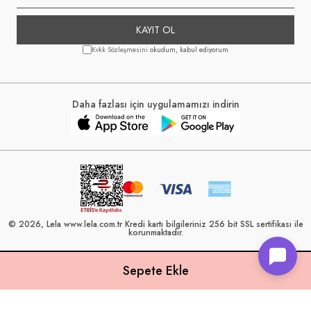
KAYIT OL
Kvkk Sözleşmesini
okudum, kabul ediyorum
Daha fazlası için uygulamamızı indirin
© 2026, Lela www.lela.com.tr Kredi kartı bilgileriniz 256 bit SSL sertifikası ile
korunmaktadır.
Lela, 40 yılı aşkın perakende geçmişine sahip ve Türkiye’nin çeşitli illerinde
22 şubesi bulunan Çetin Family Mağazacılık tarafından kurulmuştur.