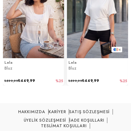
4
Lela
Lela
Bluz
Bluz
₺449,99
₺449,99
₺599,99
%25
₺599,99
%25
HAKKIMIZDA
KARİYER
SATIŞ SÖZLEŞMESİ
ÜYELİK SÖZLEŞMESİ
İADE KOŞULLARI
TESLİMAT KOŞULLARI