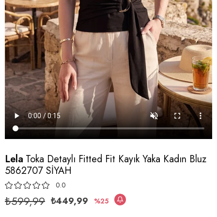
Lela
Toka Detaylı Fitted Fit Kayık Yaka Kadın Bluz
5862707 SİYAH
0.0
₺599,99
₺449,99
25