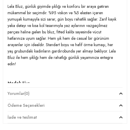
Lela Bluz, günlük giyimde şıklığı ve konforu bir araya getiren
mükemmel bir seçimdir. %95 viskon ve %5 elastan içeren
yumuşak kumaşıyla sizi sarar, gün boyu rahatlık sağlar. Zarif kayık
yaka detayı ve kısa kol tasarımıyla yaz aylarının vazgeçilmez
parçası haline gelen bu bluz, fitted kalıbı sayesinde vücut
hatlarınıza uyum sağlar. Hem şık hem de casual bir görünüm
arayanlar için idealdir. Standart boyu ve hafif örme kumaşı, her
yaş grubundaki kadınların gardırobunda yer almayı bekliyor. Lela
Bluz ile hem şıklığı hem de rahatlığı günlük yaşamınıza entegre
edin!
Model:
Bluz
Yorumlar
(0)
Giyim Tarzı:
Günlük/Casual
Ödeme Seçenekleri
Materyal:
% 95 Viskon % 5 Elastan
İade ve teslimat
Yaka Tipi:
Kayık Yaka