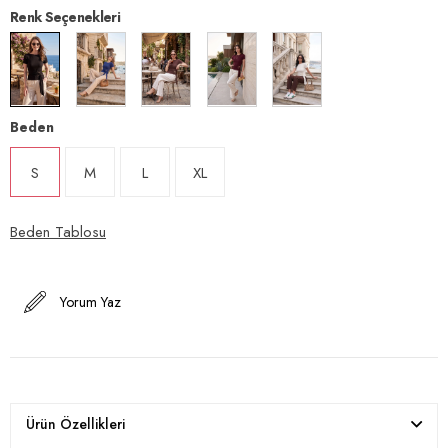
Renk Seçenekleri
Beden
S
M
L
XL
Beden Tablosu
Yorum Yaz
Ürün Özellikleri