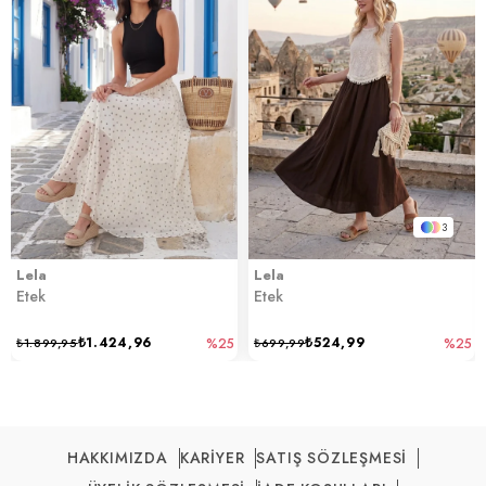
3
Lela
Lela
Etek
Etek
₺1.424,96
₺524,99
₺1.899,95
%25
₺699,99
%25
HAKKIMIZDA
KARİYER
SATIŞ SÖZLEŞMESİ