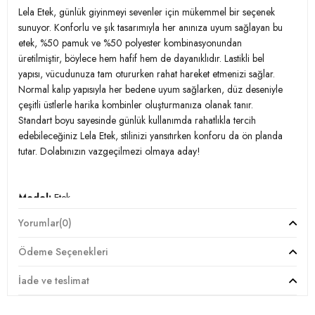
Lela Etek, günlük giyinmeyi sevenler için mükemmel bir seçenek
sunuyor. Konforlu ve şık tasarımıyla her anınıza uyum sağlayan bu
etek, %50 pamuk ve %50 polyester kombinasyonundan
üretilmiştir, böylece hem hafif hem de dayanıklıdır. Lastikli bel
yapısı, vücudunuza tam otururken rahat hareket etmenizi sağlar.
Normal kalıp yapısıyla her bedene uyum sağlarken, düz deseniyle
çeşitli üstlerle harika kombinler oluşturmanıza olanak tanır.
Standart boyu sayesinde günlük kullanımda rahatlıkla tercih
edebileceğiniz Lela Etek, stilinizi yansıtırken konforu da ön planda
tutar. Dolabınızın vazgeçilmezi olmaya aday!
Model:
Etek
Yorumlar
(0)
Giyim Tarzı:
Günlük/Casual
Ödeme Seçenekleri
Desen:
Düz
İade ve teslimat
Materyal:
% 50 Pamuk % 50 Polyester