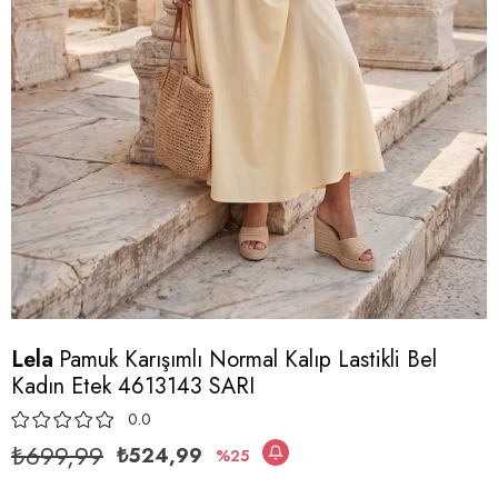
Lela
Pamuk Karışımlı Normal Kalıp Lastikli Bel
Kadın Etek 4613143 SARI
0.0
₺699,99
₺524,99
25