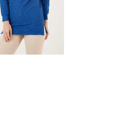
Kol Bilgisi :
Uzun Kol
Kalıp Bilgisi :
Regular Fit
Manken Ölçüsü :
Kilo : 52 kg 
/ Beden : S
Üretim Yeri :
Türkiye
2DK5865347.112