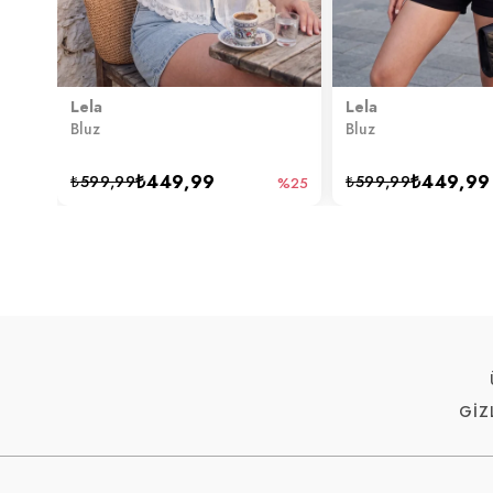
Lela
Lela
Bluz
Bluz
₺449,99
₺449,99
₺599,99
₺599,99
%25
GİZ