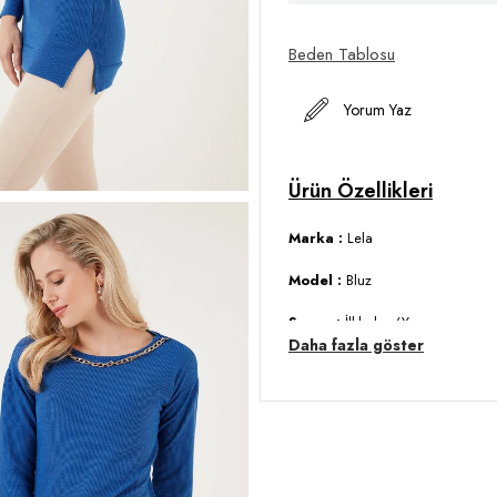
Beden Tablosu
Yorum Yaz
Marka :
Lela
Model :
Bluz
Sezon :
İlkbahar/Yaz
Daha fazla göster
Desen :
Desensiz
Boy :
Kalça hizasında
Materyal :
% 97 Polyester % 3 E
Yaka Bilgisi :
Bisiklet Yaka