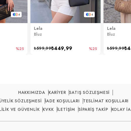
4
4
Lela
Lela
Bluz
Bluz
₺449,99
₺4
₺599,99
₺599,99
%25
%25
HAKKIMIZDA
KARİYER
SATIŞ SÖZLEŞMESİ
ÜYELİK SÖZLEŞMESİ
İADE KOŞULLARI
TESLİMAT KOŞULLARI
LİLİK VE GÜVENLİK
KVKK
İLETİŞİM
SİPARİŞ TAKİP
KOLAY İ