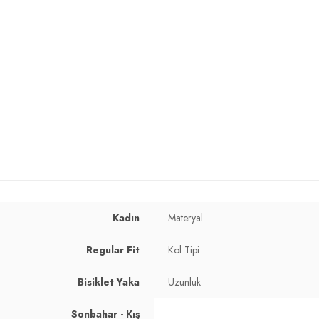
Kadın
Materyal
cm / Bel : 60 cm / Basen : 89 cm / Beden : S
Regular Fit
Kol Tipi
Bisiklet Yaka
Uzunluk
Sonbahar - Kış