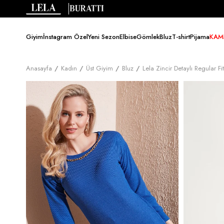
Giyim
İnstagram Özel
Yeni Sezon
Elbise
Gömlek
Bluz
T-shirt
Pijama
KAM
Anasayfa
Kadın
Üst Giyim
Bluz
Lela Zincir Detaylı Regular 