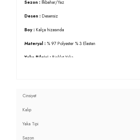
Sezon :
İlkbahar/Yaz
Desen :
Desensiz
Boy :
Kalça hizasında
Materyal :
% 97 Polyester % 3 Elastan
Yaka Bilgisi :
Bisiklet Yaka
Kol Bilgisi :
Uzun Kol
Kalıp Bilgisi :
Regular Fit
Cinsiyet
Manken Ölçüsü :
Kilo : 52 kg / Boy : 1.76 cm / Göğüs : 81 
Kalıp
Üretim Yeri :
Türkiye
2DK5865347.112
Yaka Tipi
Sezon