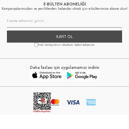
E-BÜLTEN ABONELİĞİ
Kampanyalarımızdan ve yeniliklerden haberdar olmak için e-bültenimize abone olun!
KAYIT OL
Kvkk Sözleşmesini
okudum, kabul ediyorum
Daha fazlası için uygulamamızı indirin
6, Lela www.lela.com.tr Kredi kartı bilgileriniz 256 bit SSL sertifikası ile korunmak