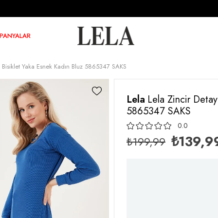
PANYALAR
Fit Bisiklet Yaka Esnek Kadın Bluz 5865347 SAKS
Lela
Lela Zincir Detay
5865347 SAKS
0.0
₺139,9
₺199,99