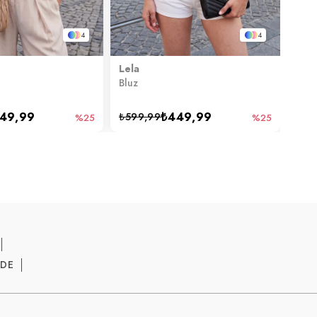
4
4
Lela
Lela
Bluz
Bluz
49,99
₺449,99
₺599,99
₺49
%25
%25
ADE