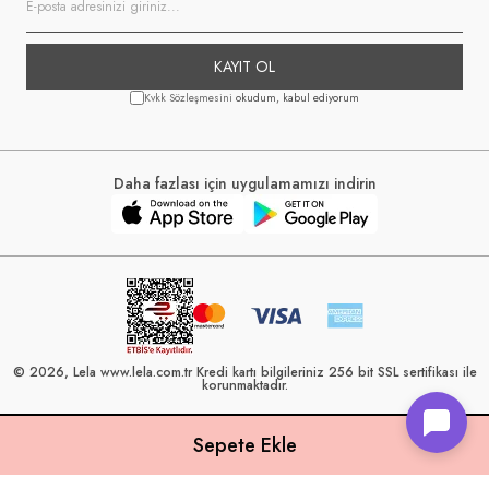
KAYIT OL
Kvkk Sözleşmesini
okudum, kabul ediyorum
Daha fazlası için uygulamamızı indirin
© 2026, Lela www.lela.com.tr Kredi kartı bilgileriniz 256 bit SSL sertifikası ile
korunmaktadır.
Lela, 40 yılı aşkın perakende geçmişine sahip ve Türkiye’nin çeşitli illerinde
22 şubesi bulunan Çetin Family Mağazacılık tarafından kurulmuştur.