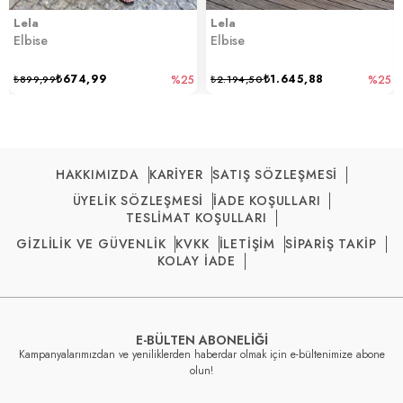
Lela
Lela
Elbise
Elbise
₺674,99
₺1.645,88
₺899,99
%25
₺2.194,50
%25
HAKKIMIZDA
KARİYER
SATIŞ SÖZLEŞMESİ
ÜYELİK SÖZLEŞMESİ
İADE KOŞULLARI
TESLİMAT KOŞULLARI
GİZLİLİK VE GÜVENLİK
KVKK
İLETİŞİM
SİPARİŞ TAKİP
KOLAY İADE
E-BÜLTEN ABONELİĞİ
Kampanyalarımızdan ve yeniliklerden haberdar olmak için e-bültenimize abone
olun!