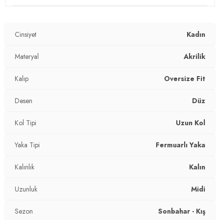
-
Yarım fermuarlı yaka
- Yırtmaçlı
Cinsiyet
Kadın
Üretim Yeri :
Türkiye
2DK4615213.40
Materyal
Akrilik
Kalıp
Oversize Fit
Desen
Düz
Kol Tipi
Uzun Kol
Yaka Tipi
Fermuarlı Yaka
Kalınlık
Kalın
Uzunluk
Midi
Sezon
Sonbahar - Kış