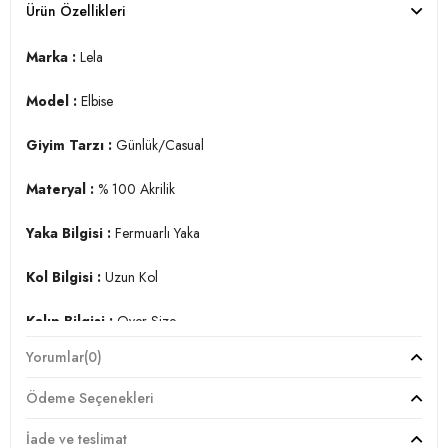
Ürün Özellikleri
Marka :
Lela
Model :
Elbise
Giyim Tarzı :
Günlük/Casual
Materyal :
% 100 Akrilik
Yaka Bilgisi :
Fermuarlı Yaka
Kol Bilgisi :
Uzun Kol
Kalıp Bilgisi :
Over Size
Yorumlar
(0)
Manken Ölçüsü :
Boy : 1.79 cm / Göğüs : 81 cm / Bel : 60
cm / Basen : 90 cm
Ödeme Seçenekleri
Detay :
İade ve teslimat