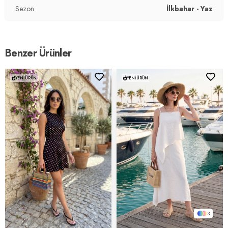
Sezon
İlkbahar - Yaz
Benzer Ürünler
YENI ÜRÜN
YENI ÜRÜN
3