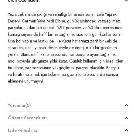
Ürün Özellikleri
Yaz sıcaklarında şıklığı ve rahatlığı bir arada sunan Lela Yaprak
Desenli Carmen Yaka Midi Elbise, günlük giyimdeki vazgeçilmez
parçalarınızdan biri olacak. %97 polyester ve %3 likra içeren ince
kumaşı sayesinde hafif bir his sağlar ve size tüm gün konfor sunar.
Kısa kol yapısı ve lastikli beli ile vücut hatlarınızı zarif bir şekilde
sararken, canlı yaprak desenleriyle de enerji dolu bir görünüm
yaratır. Standart fit kalıbı sayesinde her bedene uyum sağlar ve
midi boyuyla şıklığınıza şıklık katar. Günlük kullanım için ideal olan
bu elbise, yaz sezonunun vazgeçilmez parçası olacaktır. Energik
ve ferah hissetmek için Lelanın bu göz alıcı elbisesini dolabınıza
eklemeyi unutmayın!
Model:
Elbise
Yorumlar
(0)
Giyim Tarzı:
Günlük/Casual
Ödeme Seçenekleri
Desen:
Desenli
İade ve teslimat