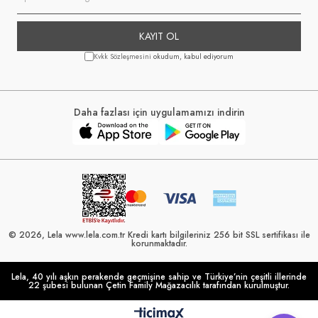
KAYIT OL
Kvkk Sözleşmesini
okudum, kabul ediyorum
Daha fazlası için uygulamamızı indirin
© 2026, Lela www.lela.com.tr Kredi kartı bilgileriniz 256 bit SSL sertifikası ile
korunmaktadır.
Lela, 40 yılı aşkın perakende geçmişine sahip ve Türkiye’nin çeşitli illerinde
22 şubesi bulunan Çetin Family Mağazacılık tarafından kurulmuştur.