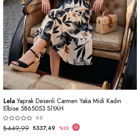
Lela
Yaprak Desenli Carmen Yaka Midi Kadın
Elbise 5865053 SİYAH
0.0
₺449,99
₺337,49
25