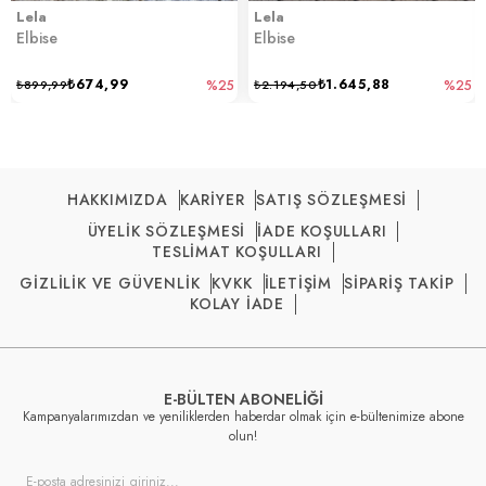
Lela
Lela
Elbise
Elbise
₺674,99
₺1.645,88
₺899,99
%25
₺2.194,50
%25
HAKKIMIZDA
KARİYER
SATIŞ SÖZLEŞMESİ
ÜYELİK SÖZLEŞMESİ
İADE KOŞULLARI
TESLİMAT KOŞULLARI
GİZLİLİK VE GÜVENLİK
KVKK
İLETİŞİM
SİPARİŞ TAKİP
KOLAY İADE
E-BÜLTEN ABONELİĞİ
Kampanyalarımızdan ve yeniliklerden haberdar olmak için e-bültenimize abone
olun!