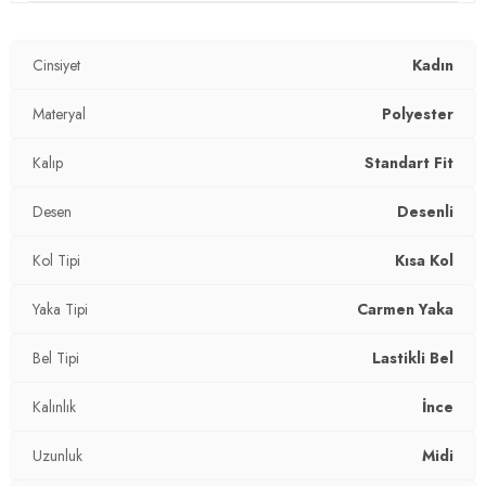
Mevsim:
Yazlık
Cinsiyet
Kadın
Materyal:
%97 polyester %3 likra
Yaka Tipi:
Materyal
Carmen Yaka
Polyester
Kol Tipi:
Kısa Kol
Kalıp
Standart Fit
Bel:
Lastikli Bel
Desen
Desenli
Uzunluk:
Midi
Kol Tipi
Kısa Kol
Kalınlık:
İnce
Yaka Tipi
Carmen Yaka
Kalıp Bilgisi:
Standart Fit
Bel Tipi
Lastikli Bel
Yaş Grubu:
Yetişkin
Kalınlık
İnce
2DY5865053.07
Uzunluk
Midi