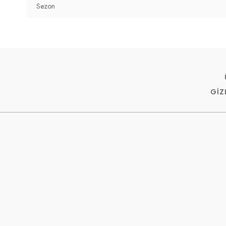
Sezon
Yaş Grubu:
Çocuk
4DK25761984.128
GİZ