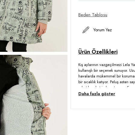
Beden Tablosu
Yorum Yaz
Kış aylarının vazgeçilmezi Lela Y
kullanışlı bir seçenek sunuyor. Uz
havalarda mükemmel bir koruma sa
bir sıcaklık katıyor. Peluş astarı s
rahat hareket imkanı tanıyor. Fermu
detaylarıyla da çocukların stiline
Daha fazla göster
için ideal bir tercih!
Model:
Mont
Mevsim:
Kışlık