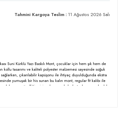
Tahmini Kargoya Teslim
:
11 Ağustos 2026 Salı
akası Suni Kürklü Yazı Baskılı Mont, çocuklar için hem şık hem de
un kollu tasarımı ve kaliteli polyester malzemesi sayesinde soğuk
ğlarken, çıkarılabilir kapüşonu ile ihtiyaç duyulduğunda ekstra
ayesinde yumuşak bir his sunan bu kalın mont, regular fit kalıbı ile
arlı kapama özelliği, giyip çıkarmayı kolaylaştırırken, yazı baskılı
 renk katıyor. Kış mevsiminde konforlu ve şık bir görünüm arayanlar