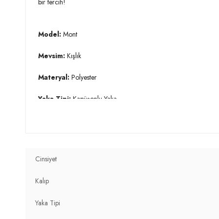
bir tercih!
Model:
Mont
Mevsim:
Kışlık
Materyal:
Polyester
Yaka Tipi:
Kapüşonlu Yaka
Kapama Şekli:
Fermuarlı
Kol Tipi:
Uzun Kol
Cinsiyet
Astar Durumu:
Astarlı
Kalıp
Kalınlık:
Kalın
Yaka Tipi
Kalıp Bilgisi:
Regular Fit