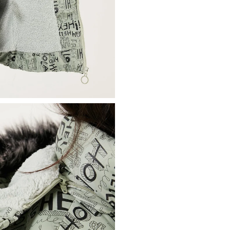
Materyal:
Polyester
Yaka Tipi:
Kapüşonlu Yaka
Kapama Şekli:
Fermuarlı
Kol Tipi:
Uzun Kol
Astar Durumu:
Astarlı
Kalınlık:
Kalın
Kalıp Bilgisi:
Regular Fit
Yaş Grubu:
Çocuk
4DK25761984.128