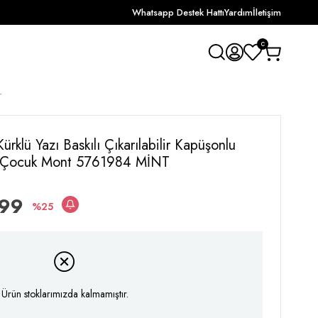
Whatsapp Destek Hattı
Yardım
İletişim
0
T
ürklü Yazı Baskılı Çıkarılabilir Kapüşonlu
Kız Çocuk Mont 5761984 MİNT
,99
25
Ürün stoklarımızda kalmamıştır.