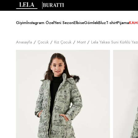
Giyim
İnstagram Özel
Yeni Sezon
Elbise
Gömlek
Bluz
T-shirt
Pijama
KAM
Anasayfa
Çocuk
Kız Çocuk
Mont
Lela Yakası Suni Kürklü Yaz