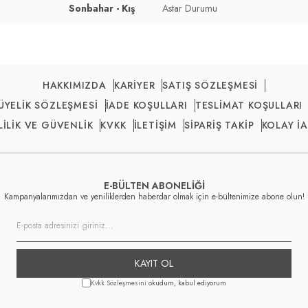
Sonbahar - Kış
Astar Durumu
HAKKIMIZDA
KARİYER
SATIŞ SÖZLEŞMESİ
ÜYELİK SÖZLEŞMESİ
İADE KOŞULLARI
TESLİMAT KOŞULLARI
LİLİK VE GÜVENLİK
KVKK
İLETİŞİM
SİPARİŞ TAKİP
KOLAY İ
E-BÜLTEN ABONELİĞİ
Kampanyalarımızdan ve yeniliklerden haberdar olmak için e-bültenimize abone olun!
KAYIT OL
Kvkk Sözleşmesini
okudum, kabul ediyorum