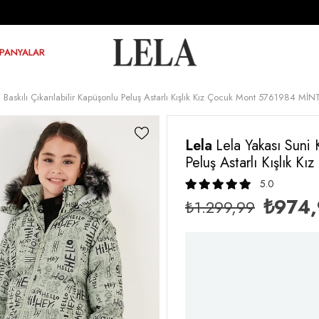
PANYALAR
ı Baskılı Çıkarılabilir Kapüşonlu Peluş Astarlı Kışlık Kız Çocuk Mont 5761984 MİN
Lela
Lela Yakası Suni K
Peluş Astarlı Kışlık 
5.0
₺974
₺1.299,99