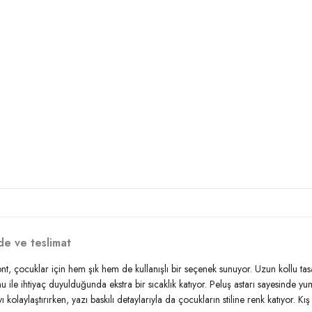
de ve teslimat
ont, çocuklar için hem şık hem de kullanışlı bir seçenek sunuyor. Uzun kollu ta
e ihtiyaç duyulduğunda ekstra bir sıcaklık katıyor. Peluş astarı sayesinde yumuş
 kolaylaştırırken, yazı baskılı detaylarıyla da çocukların stiline renk katıyor. 