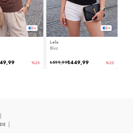
4
4
Lela
Lela
Bluz
Bluz
49,99
₺449,99
₺599,99
₺49
%25
%25
ADE