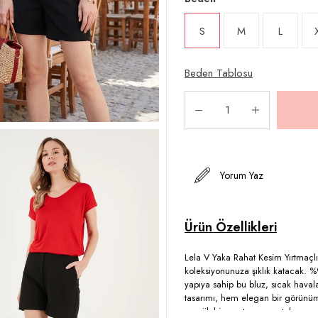
S
M
L
Beden Tablosu
Yorum Yaz
Lela V Yaka Rahat Kesim Yırtmaçlı
koleksiyonunuza şıklık katacak. %95
yapıya sahip bu bluz, sıcak haval
tasarımı, hem elegan bir görünüm 
enerjik bir yaz tarzı yansıtırken, 