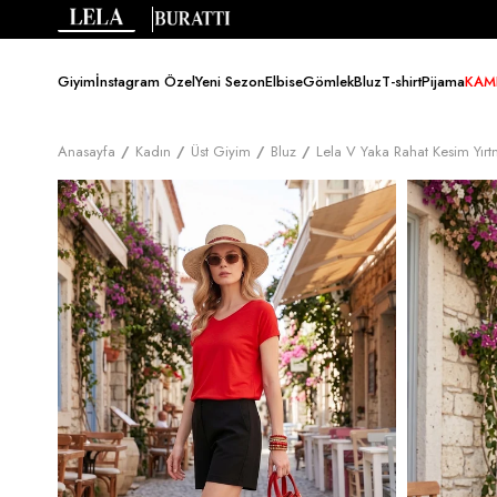
Giyim
İnstagram Özel
Yeni Sezon
Elbise
Gömlek
Bluz
T-shirt
Pijama
KAM
Anasayfa
Kadın
Üst Giyim
Bluz
Lela V Yaka Rahat Kesim Yır