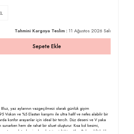
XL
Tahmini Kargoya Teslim
:
11 Ağustos 2026 Salı
 Bluz, yaz aylarının vazgeçilmezi olarak günlük giyim
 Viskon ve %5 Elastan karışımı ile ultra hafif ve nefes alabilir bir
arda konfor arayanlar için ideal bir tercih. Düz deseni ve V yaka
sunarken hem de rahat bir siluet oluşturur. Kısa kol kesimi,
yan yırtmaç detayları ise hareket özgürlüğü sağlar. Relaxed fit kalıbı