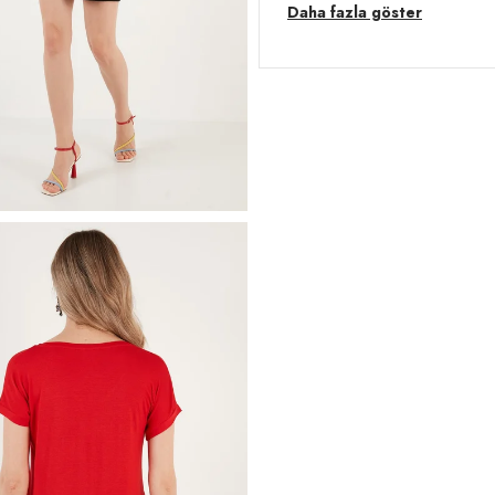
ile her bedene uyum sağlayan bu 
Daha fazla göster
Hem şıklığı hem de rahatlığı bir ar
Model:
Bluz
Giyim Tarzı:
Günlük/Casual
Desen:
Düz
Mevsim:
Yazlık
Materyal:
%95 Viskon %5 Elast
Yaka Tipi:
V Yaka
Kol Tipi:
Kısa Kol
Kumaş Tipi:
Belirtilmemiş
Boy:
Standart
Uzunluk:
Regular