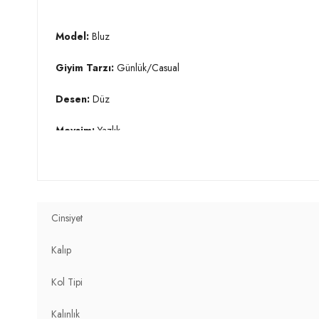
Model:
Bluz
Giyim Tarzı:
Günlük/Casual
Desen:
Düz
Mevsim:
Yazlık
Materyal:
%95 Viskon %5 Elastan
Yaka Tipi:
V Yaka
Cinsiyet
Kol Tipi:
Kısa Kol
Kalıp
Kumaş Tipi:
Belirtilmemiş
Kol Tipi
Boy:
Standart
Kalınlık
Uzunluk:
Regular