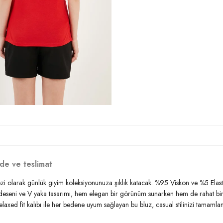
Kalınlık:
İnce
Kalıp Bilgisi:
Relaxed Fit
Yaş Grubu:
Yetişkin
Menşei:
Türkiye
2DY5862000.10
de ve teslimat
i olarak günlük giyim koleksiyonunuza şıklık katacak. %95 Viskon ve %5 Elastan k
 deseni ve V yaka tasarımı, hem elegan bir görünüm sunarken hem de rahat bir sil
Relaxed fit kalıbı ile her bedene uyum sağlayan bu bluz, casual stilinizi tama