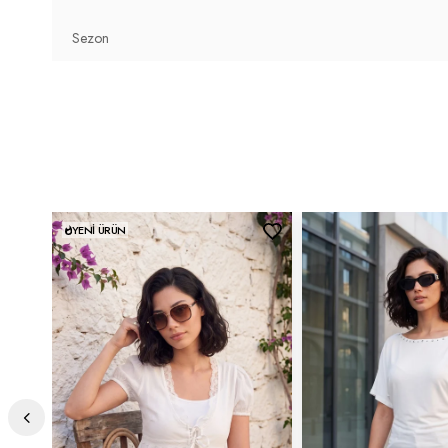
Sezon
Kalınlık:
İnce
Kalıp Bilgisi:
Relaxed Fit
Yaş Grubu:
Yetişkin
Menşei:
Türkiye
2DY5862000.10
YENI ÜRÜN