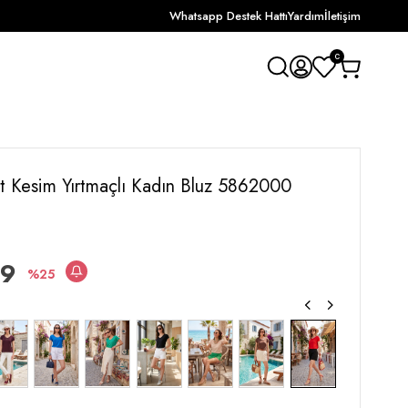
Whatsapp Destek Hattı
Yardım
İletişim
0
t Kesim Yırtmaçlı Kadın Bluz 5862000
49
25