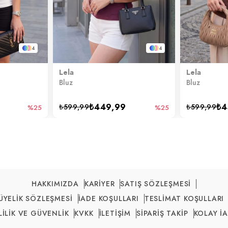
4
4
Lela
Lela
Bluz
Bluz
₺449,99
₺4
₺599,99
₺599,99
%25
%25
HAKKIMIZDA
KARİYER
SATIŞ SÖZLEŞMESİ
ÜYELİK SÖZLEŞMESİ
İADE KOŞULLARI
TESLİMAT KOŞULLARI
LİLİK VE GÜVENLİK
KVKK
İLETİŞİM
SİPARİŞ TAKİP
KOLAY İ