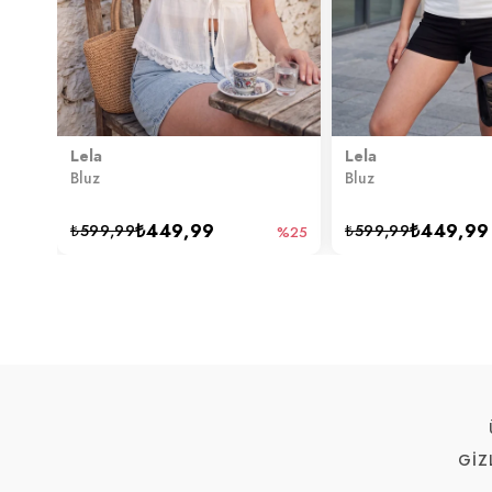
Lela
Lela
Bluz
Bluz
₺449,99
₺449,99
₺599,99
₺599,99
%25
GİZ