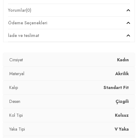
Giyim Tarzı:
Günlük/Casual
Yorumlar
(0)
Desen:
Çizgili
Ödeme Seçenekleri
Mevsim:
Kışlık
İade ve teslimat
Materyal:
Akrilik
Cinsiyet
Kadın
Yaka Tipi:
V Yaka
Kapama Şekli:
Materyal
Düğmeli
Akrilik
Kol Tipi:
Kolsuz
Kalıp
Standart Fit
Astar Durumu:
Astarsız
Desen
Çizgili
Uzunluk:
Regular
Kol Tipi
Kolsuz
Kalınlık:
Orta
Yaka Tipi
V Yaka