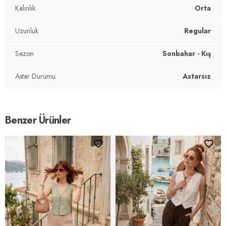
Kalıp Bilgisi:
Standart Fit
Kalınlık
Orta
Yaş Grubu:
Yetişkin
Uzunluk
Regular
2DK4616178.20144
Sezon
Sonbahar - Kış
Astar Durumu
Astarsız
Benzer Ürünler