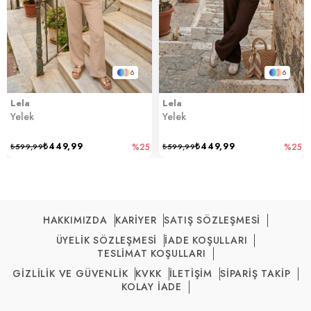
6
6
Lela
Lela
Yelek
Yelek
₺449,99
₺449,99
₺599,99
%25
₺599,99
%25
HAKKIMIZDA
KARİYER
SATIŞ SÖZLEŞMESİ
ÜYELİK SÖZLEŞMESİ
İADE KOŞULLARI
TESLİMAT KOŞULLARI
GİZLİLİK VE GÜVENLİK
KVKK
İLETİŞİM
SİPARİŞ TAKİP
KOLAY İADE