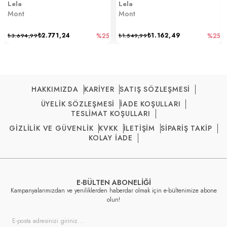
Lela
Lela
Mont
Mont
₺2.771,24
₺1.162,49
₺3.694,99
%25
₺1.549,99
%25
HAKKIMIZDA
KARİYER
SATIŞ SÖZLEŞMESİ
ÜYELİK SÖZLEŞMESİ
İADE KOŞULLARI
TESLİMAT KOŞULLARI
GİZLİLİK VE GÜVENLİK
KVKK
İLETİŞİM
SİPARİŞ TAKİP
KOLAY İADE
E-BÜLTEN ABONELİĞİ
Kampanyalarımızdan ve yeniliklerden haberdar olmak için e-bültenimize abone
olun!