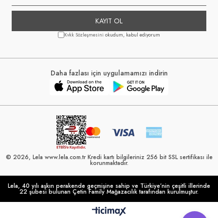
KAYIT OL
Kvkk Sözleşmesini
okudum, kabul ediyorum
Daha fazlası için uygulamamızı indirin
© 2026, Lela www.lela.com.tr Kredi kartı bilgileriniz 256 bit SSL sertifikası ile
korunmaktadır.
Lela, 40 yılı aşkın perakende geçmişine sahip ve Türkiye’nin çeşitli illerinde
22 şubesi bulunan Çetin Family Mağazacılık tarafından kurulmuştur.