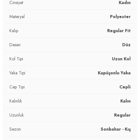
Cinsiyet
Kadın
Manken Ölçüsü :
Kilo : 53 kg / Boy : 1.74 cm / Göğüs : 82 cm
/ Bel : 62 cm / Basen : 91 cm / Beden : S
2DK497AURA.07
Materyal
Polyester
Kalıp
Regular Fit
Desen
Düz
Kol Tipi
Uzun Kol
Yaka Tipi
Kapüşonlu Yaka
Cep Tipi
Cepli
Kalınlık
Kalın
Uzunluk
Regular
Sezon
Sonbahar - Kış