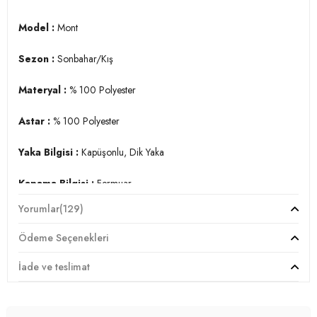
Model :
Mont
Sezon :
Sonbahar/Kış
Materyal :
% 100 Polyester
Astar :
% 100 Polyester
Yaka Bilgisi :
Kapüşonlu, Dik Yaka
Kapama Bilgisi :
Fermuar
Yorumlar
(129)
Kol Bilgisi :
Uzun Kol
Ödeme Seçenekleri
Cep Bilgisi :
Cepli
İade ve teslimat
Detay :
-Tüylü kapüşon çıkarılmaz