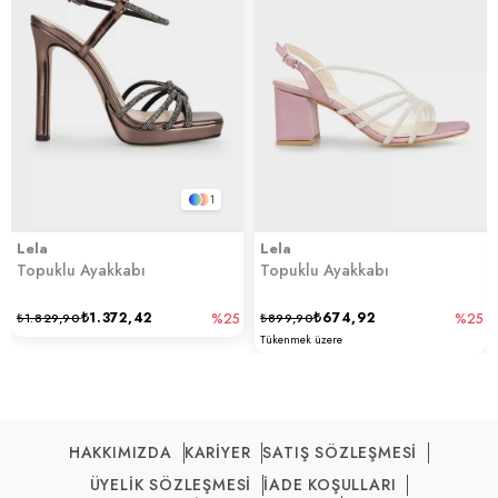
1
Lela
Lela
Topuklu Ayakkabı
Topuklu Ayakkabı
₺1.372,42
₺674,92
₺1.829,90
%25
₺899,90
%25
Tükenmek üzere
HAKKIMIZDA
KARİYER
SATIŞ SÖZLEŞMESİ
ÜYELİK SÖZLEŞMESİ
İADE KOŞULLARI