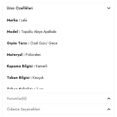
Ürün Özellikleri
Marka :
Lela
Model :
Topuklu Abiye Ayakkabı
Giyim Tarzı :
Özel Gün/ Gece
Materyal :
Poliüretan
Kapama Bilgisi :
Kemerli
Taban Bilgisi :
Kauçuk
Taban Kalınlığı :
7 cm
Yorumlar
(0)
YERLİ ÜRETİM
2DY347ELLA1705.1563
Ödeme Seçenekleri