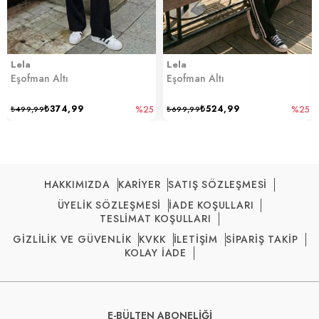
Lela
Lela
Eşofman Altı
Eşofman Altı
₺374,99
₺524,99
₺499,99
%25
₺699,99
%25
HAKKIMIZDA
KARİYER
SATIŞ SÖZLEŞMESİ
ÜYELİK SÖZLEŞMESİ
İADE KOŞULLARI
TESLİMAT KOŞULLARI
GİZLİLİK VE GÜVENLİK
KVKK
İLETİŞİM
SİPARİŞ TAKİP
KOLAY İADE
E-BÜLTEN ABONELİĞİ