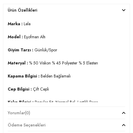
Ürün Özellikleri
Marka :
Lela
Model :
Eşofman Altı
Giyim Tarzı :
Günlük/Spor
Materyal :
% 50 Viskon % 45 Polyester % 5 Elastan
Kapama Bilgisi :
Belden Bağlamalı
Cep Bilgisi :
Çift Cepli
Kalıp Bilgisi :
Regular Fit, Normal Bel, Lastikli Paça
Yorumlar
(0)
Detay :
-Elastik bel ve paçalar
Ödeme Seçenekleri
-Nem tutma özelliğine sahip OYSO kumaş