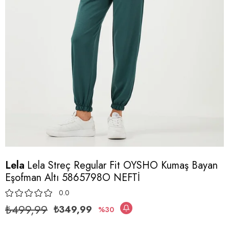
Lela
Lela Streç Regular Fit OYSHO Kumaş Bayan
Eşofman Altı 5865798O NEFTİ
0.0
₺499,99
₺349,99
30