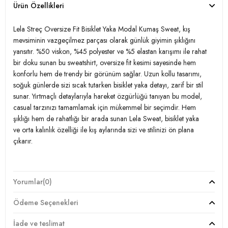
Ürün Özellikleri
Lela Streç Oversize Fit Bisiklet Yaka Modal Kumaş Sweat, kış
mevsiminin vazgeçilmez parçası olarak günlük giyimin şıklığını
yansıtır. %50 viskon, %45 polyester ve %5 elastan karışımı ile rahat
bir doku sunan bu sweatshirt, oversize fit kesimi sayesinde hem
konforlu hem de trendy bir görünüm sağlar. Uzun kollu tasarımı,
soğuk günlerde sizi sıcak tutarken bisiklet yaka detayı, zarif bir stil
sunar. Yırtmaçlı detaylarıyla hareket özgürlüğü tanıyan bu model,
casual tarzınızı tamamlamak için mükemmel bir seçimdir. Hem
şıklığı hem de rahatlığı bir arada sunan Lela Sweat, bisiklet yaka
ve orta kalınlık özelliği ile kış aylarında sizi ve stilinizi ön plana
çıkarır.
Model:
Sweat
Yorumlar
(0)
Giyim Tarzı:
Günlük/Casual
Ödeme Seçenekleri
Mevsim:
Kışlık
İade ve teslimat