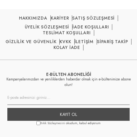
HAKKIMIZDA
KARİYER
SATIŞ SÖZLEŞMESİ
ÜYELİK SÖZLEŞMESİ
İADE KOŞULLARI
TESLİMAT KOŞULLARI
GİZLİLİK VE GÜVENLİK
KVKK
İLETİŞİM
SİPARİŞ TAKİP
KOLAY İADE
E-BÜLTEN ABONELİĞİ
Kampanyalarımızdan ve yeniliklerden haberdar olmak için e-bültenimize abone
olun!
KAYIT OL
Kvkk Sözleşmesini
okudum, kabul ediyorum