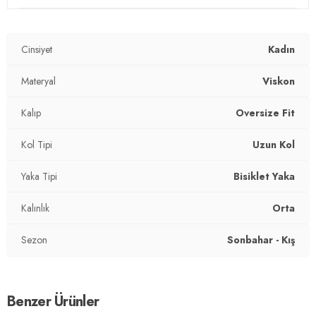
Materyal:
%50 Viskon %45 Polyester %5 Elastan
Cinsiyet
Kadın
Yaka Tipi:
Bisiklet Yaka
Kol Tipi:
Materyal
Uzun Kol
Viskon
Kalınlık:
Orta
Kalıp
Oversize Fit
Kalıp Bilgisi:
Oversize Fit
Kol Tipi
Uzun Kol
Yaş Grubu:
Yetişkin
Yaka Tipi
Bisiklet Yaka
Detaylar:
Yırtmaçlı
Kalınlık
Orta
2DK5865877.18
Sezon
Sonbahar - Kış
Benzer Ürünler