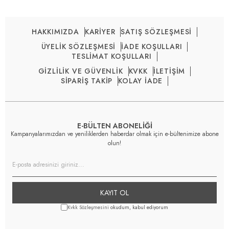
HAKKIMIZDA
KARİYER
SATIŞ SÖZLEŞMESİ
ÜYELİK SÖZLEŞMESİ
İADE KOŞULLARI
TESLİMAT KOŞULLARI
GİZLİLİK VE GÜVENLİK
KVKK
İLETİŞİM
SİPARİŞ TAKİP
KOLAY İADE
E-BÜLTEN ABONELİĞİ
Kampanyalarımızdan ve yeniliklerden haberdar olmak için e-bültenimize abone
olun!
KAYIT OL
Kvkk Sözleşmesini
okudum, kabul ediyorum