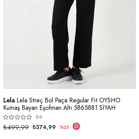
Lela
Lela Streç Bol Paça Regular Fit OYSHO
Kumaş Bayan Eşofman Altı 5865881 SİYAH
0.0
₺499,99
₺374,99
25