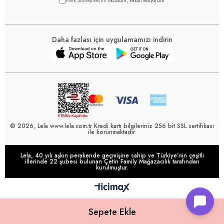
Kvkk Sözleşmesini
okudum, kabul ediyorum
Daha fazlası için uygulamamızı indirin
© 2026, Lela www.lela.com.tr Kredi kartı bilgileriniz 256 bit SSL sertifikası
ile korunmaktadır.
Lela, 40 yılı aşkın perakende geçmişine sahip ve Türkiye’nin çeşitli
illerinde 22 şubesi bulunan Çetin Family Mağazacılık tarafından
kurulmuştur.