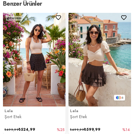
Benzer Ürünler
YENI ÜRÜN
6
Lela
Lela
Şort Etek
Şort Etek
₺524,99
₺599,99
₺699,99
%25
₺699,99
%14