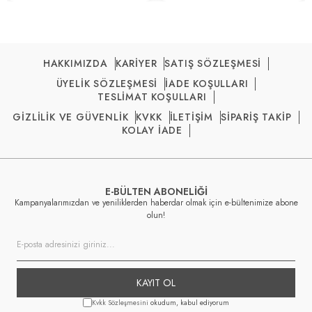
HAKKIMIZDA
KARİYER
SATIŞ SÖZLEŞMESİ
ÜYELİK SÖZLEŞMESİ
İADE KOŞULLARI
TESLİMAT KOŞULLARI
GİZLİLİK VE GÜVENLİK
KVKK
İLETİŞİM
SİPARİŞ TAKİP
KOLAY İADE
E-BÜLTEN ABONELİĞİ
Kampanyalarımızdan ve yeniliklerden haberdar olmak için e-bültenimize abone
olun!
KAYIT OL
Kvkk Sözleşmesini
okudum, kabul ediyorum