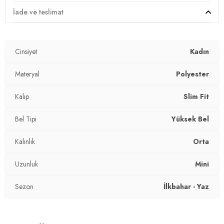
Mevsim:
Yazlık
İade ve teslimat
Materyal:
% 97 Polyester % 3 Elastan
Cinsiyet
Kadın
Kapama Şekli:
Bağlamalı
Bel:
Materyal
Yüksek Bel
Polyester
Uzunluk:
Mini
Kalıp
Slim Fit
Kalınlık:
Orta
Bel Tipi
Yüksek Bel
Kalıp Bilgisi:
Slim Fit
Kalınlık
Orta
Yaş Grubu:
Yetişkin
Uzunluk
Mini
2DY5865745.07
Sezon
İlkbahar - Yaz