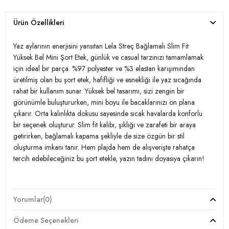
Ürün Özellikleri
Yaz aylarının enerjisini yansıtan Lela Streç Bağlamalı Slim Fit
Yüksek Bel Mini Şort Etek, günlük ve casual tarzınızı tamamlamak
için ideal bir parça. %97 polyester ve %3 elastan karışımından
üretilmiş olan bu şort etek, hafifliği ve esnekliği ile yaz sıcağında
rahat bir kullanım sunar. Yüksek bel tasarımı, sizi zengin bir
görünümle buluştururken, mini boyu ile bacaklarınızı ön plana
çıkarır. Orta kalınlıkta dokusu sayesinde sıcak havalarda konforlu
bir seçenek oluşturur. Slim fit kalıbı, şıklığı ve zarafeti bir araya
getirirken, bağlamalı kapama şekliyle de size özgün bir stil
oluşturma imkanı tanır. Hem plajda hem de alışverişte rahatça
tercih edebileceğiniz bu şort etekle, yazın tadını doyasıya çıkarın!
Model:
Şort Etek
Yorumlar
(0)
Giyim Tarzı:
Günlük/Casual
Ödeme Seçenekleri