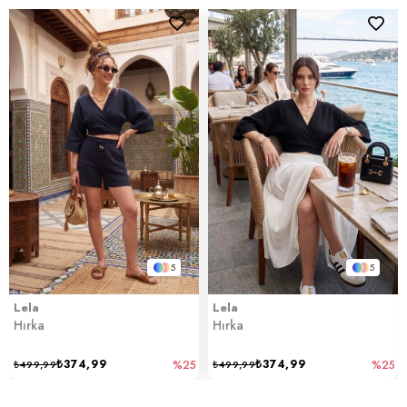
5
5
Lela
Lela
Hırka
Hırka
₺374,99
₺374,99
₺499,99
%25
₺499,99
%25