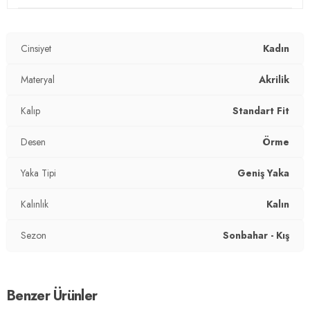
Materyal:
Akrilik
Cinsiyet
Kadın
Yaka Tipi:
Geniş Yaka
Kapama Şekli:
Materyal
Fermuarlı
Akrilik
Kalınlık:
Kalın
Kalıp
Standart Fit
Kalıp Bilgisi:
Standart Fit
Desen
Örme
Yaş Grubu:
Yetişkin
Yaka Tipi
Geniş Yaka
2DK4615562.135
Kalınlık
Kalın
Sezon
Sonbahar - Kış
Benzer Ürünler