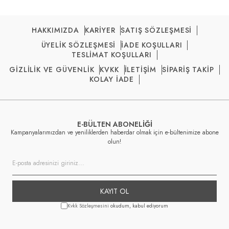
HAKKIMIZDA
KARİYER
SATIŞ SÖZLEŞMESİ
ÜYELİK SÖZLEŞMESİ
İADE KOŞULLARI
TESLİMAT KOŞULLARI
GİZLİLİK VE GÜVENLİK
KVKK
İLETİŞİM
SİPARİŞ TAKİP
KOLAY İADE
E-BÜLTEN ABONELİĞİ
Kampanyalarımızdan ve yeniliklerden haberdar olmak için e-bültenimize abone
olun!
KAYIT OL
Kvkk Sözleşmesini
okudum, kabul ediyorum