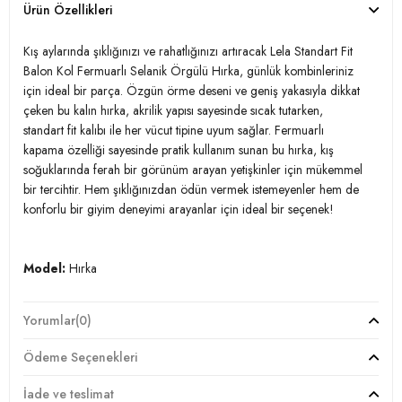
Ürün Özellikleri
Kış aylarında şıklığınızı ve rahatlığınızı artıracak Lela Standart Fit
Balon Kol Fermuarlı Selanik Örgülü Hırka, günlük kombinleriniz
için ideal bir parça. Özgün örme deseni ve geniş yakasıyla dikkat
çeken bu kalın hırka, akrilik yapısı sayesinde sıcak tutarken,
standart fit kalıbı ile her vücut tipine uyum sağlar. Fermuarlı
kapama özelliği sayesinde pratik kullanım sunan bu hırka, kış
soğuklarında ferah bir görünüm arayan yetişkinler için mükemmel
bir tercihtir. Hem şıklığınızdan ödün vermek istemeyenler hem de
konforlu bir giyim deneyimi arayanlar için ideal bir seçenek!
Model:
Hırka
Giyim Tarzı:
Günlük/Casual
Yorumlar
(0)
Desen:
Örme
Ödeme Seçenekleri
Mevsim:
Kışlık
İade ve teslimat