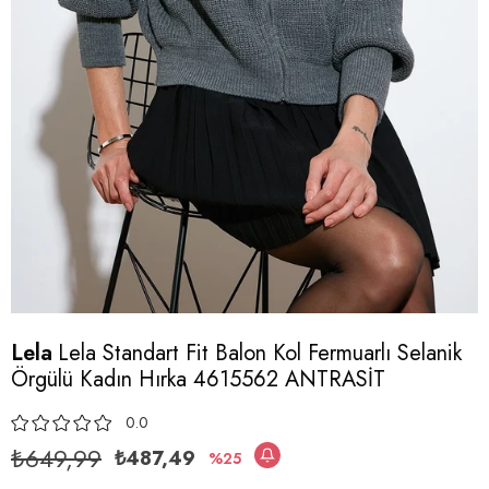
Lela
Lela Standart Fit Balon Kol Fermuarlı Selanik
Örgülü Kadın Hırka 4615562 ANTRASİT
0.0
₺649,99
₺487,49
25