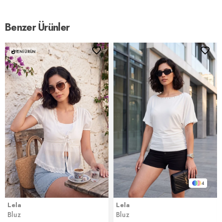
Benzer Ürünler
YENI ÜRÜN
4
Lela
Lela
Bluz
Bluz