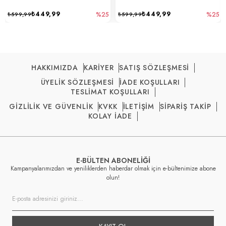
₺449,99
₺449,99
₺599,99
%25
₺599,99
%25
HAKKIMIZDA
KARİYER
SATIŞ SÖZLEŞMESİ
ÜYELİK SÖZLEŞMESİ
İADE KOŞULLARI
TESLİMAT KOŞULLARI
GİZLİLİK VE GÜVENLİK
KVKK
İLETİŞİM
SİPARİŞ TAKİP
KOLAY İADE
E-BÜLTEN ABONELİĞİ
Kampanyalarımızdan ve yeniliklerden haberdar olmak için e-bültenimize abone
olun!