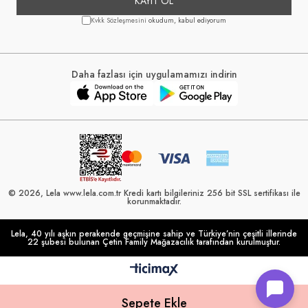
KAYIT OL
Kvkk Sözleşmesini
okudum, kabul ediyorum
Daha fazlası için uygulamamızı indirin
© 2026, Lela www.lela.com.tr Kredi kartı bilgileriniz 256 bit SSL sertifikası ile
korunmaktadır.
Lela, 40 yılı aşkın perakende geçmişine sahip ve Türkiye’nin çeşitli illerinde
22 şubesi bulunan Çetin Family Mağazacılık tarafından kurulmuştur.