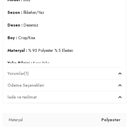
Sezon :
İlkbahar/Yaz
Desen :
Desensiz
Boy :
Crop/Kısa
Materyal :
% 95 Polyester % 5 Elastan
Yaka Bilgisi :
Kare Yaka
Yorumlar
(1)
Kol Bilgisi :
Uzun Kol
Ödeme Seçenekleri
Kalıp Bilgisi :
Slim Fit
İade ve teslimat
Manken Ölçüsü :
Kilo : 52 kg / Boy : 1.76 cm / Göğüs : 81 cm
/ Bel : 60 cm / Basen : 89 cm / Beden : M
Materyal
Polyester
Üretim Yeri :
Türkiye
2DK5865403.25