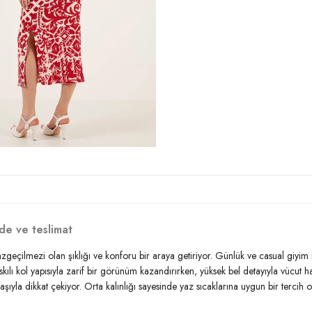
Uzunluk:
Midi
Kalınlık:
Orta
Kalıp Bilgisi:
Slim Fit
Yaş Grubu:
Yetişkin
Menşei:
Türkiye
2DY5865726.61
de ve teslimat
n vazgeçilmezi olan şıklığı ve konforu bir araya getiriyor. Günlük ve casual giyi
kılı kol yapısıyla zarif bir görünüm kazandırırken, yüksek bel detayıyla vücut hat
aşıyla dikkat çekiyor. Orta kalınlığı sayesinde yaz sıcaklarına uygun bir tercih