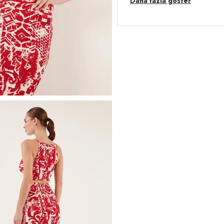
Daha fazla göster
de özel anlarınızda tarzınızı göster
Model:
Takım
Giyim Tarzı:
Günlük/Casual
Desen:
Desenli
Mevsim:
Yazlık
Materyal:
% 97 Polyester % 3 El
Yaka Tipi:
Kare Yaka
Kol Tipi:
Askılı
Kumaş Tipi:
Belirtilmemiş
Bel:
Yüksek Bel
Boy:
Standart