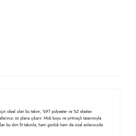
m için ideal olan bu takım, %97 polyester ve %3 elastan
larınızı ön plana çıkarır. Midi boyu ve yırtmaçlı tasarımıyla
 olan bu slim fit takımla, hem günlük hem de özel anlarınızda