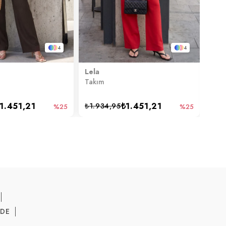
4
4
Lela
Lela
Takım
Tak
1.451,21
₺1.451,21
₺1.934,95
₺1.
%25
%25
ADE