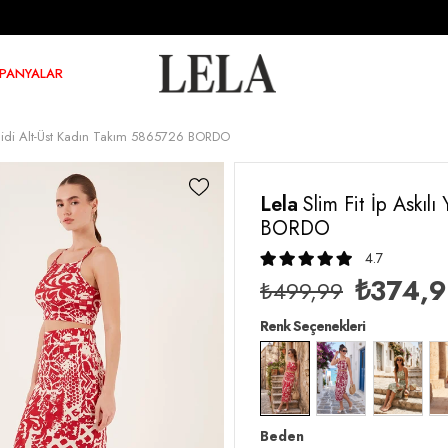
PANYALAR
lı Midi Alt-Üst Kadın Takım 5865726 BORDO
Lela
Slim Fit İp Askıl
BORDO
4.7
₺374,
₺499,99
Renk Seçenekleri
Beden