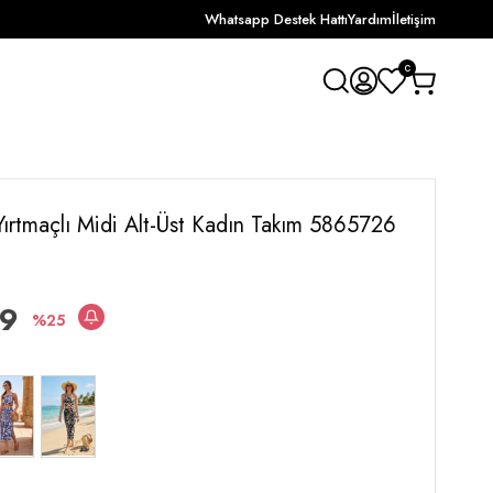
Whatsapp Destek Hattı
Yardım
İletişim
0
ı Yırtmaçlı Midi Alt-Üst Kadın Takım 5865726
99
25