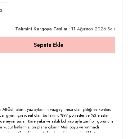
XL
Tahmini Kargoya Teslim
:
11 Ağustos 2026 Salı
idi Alt-Üst Takım, yaz aylarının vazgeçilmezi olan şıklığı ve konforu
sual giyim için ideal olan bu takım, %97 polyester ve %3 elastan
r deneyim sunar. Kare yaka ve askılı kol yapısıyla zarif bir görünüm
a vücut hatlarınızı ön plana çıkarır. Midi boyu ve yırtmaçlı
ir alternatife sahip olan Lela, desenli kumaşıyla dikkat çekiyor.
larına uygun bir tercih olan bu slim fit takımla, hem günlük hem