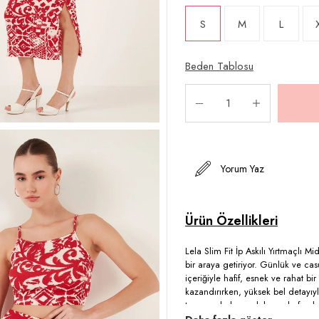
S
M
L
Beden Tablosu
Yorum Yaz
Lela Slim Fit İp Askılı Yırtmaçlı M
bir araya getiriyor. Günlük ve ca
içeriğiyle hafif, esnek ve rahat bi
kazandırırken, yüksek bel detayıyl
tasarımıyla hem şık hem de ferah b
Orta kalınlığı sayesinde yaz sıcak