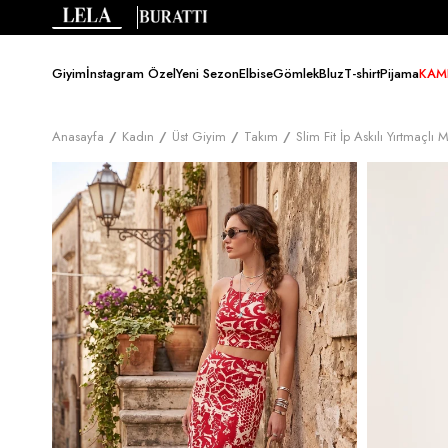
Giyim
İnstagram Özel
Yeni Sezon
Elbise
Gömlek
Bluz
T-shirt
Pijama
KAM
Anasayfa
Kadın
Üst Giyim
Takım
Slim Fit İp Askılı Yırtmaç