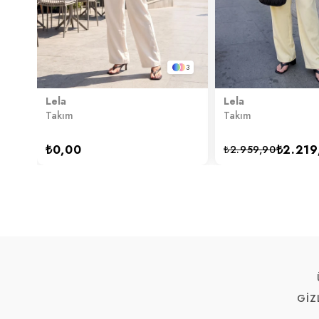
3
Lela
Lela
Takım
Takım
₺0,00
₺2.219
₺2.959,90
GİZ