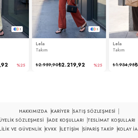
3
3
Lela
Lela
Takım
Takım
,92
₺2.219,92
₺
₺2.959,90
₺1.934,95
%25
%25
HAKKIMIZDA
KARİYER
SATIŞ SÖZLEŞMESİ
ÜYELİK SÖZLEŞMESİ
İADE KOŞULLARI
TESLİMAT KOŞULLARI
LİLİK VE GÜVENLİK
KVKK
İLETİŞİM
SİPARİŞ TAKİP
KOLAY İ