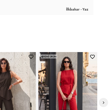
İlkbahar - Yaz
YENI ÜRÜN
YEN