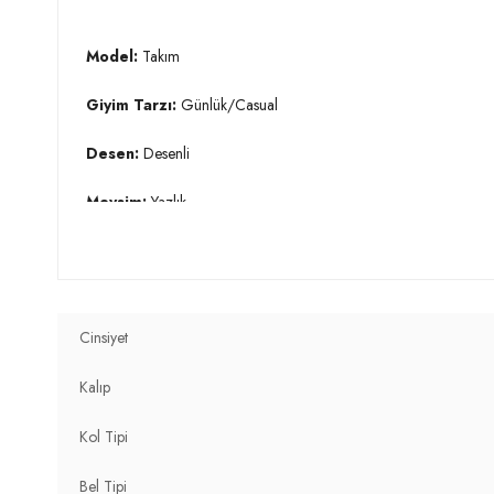
Model:
Takım
Giyim Tarzı:
Günlük/Casual
Desen:
Desenli
Mevsim:
Yazlık
Materyal:
% 97 Polyester % 3 Elastan
Yaka Tipi:
Kare Yaka
Cinsiyet
Kol Tipi:
Askılı
Kalıp
Kumaş Tipi:
Belirtilmemiş
Kol Tipi
Bel:
Yüksek Bel
Bel Tipi
Boy:
Standart