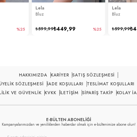
Lela
Lela
Bluz
Bluz
₺449,99
₺4
₺599,99
₺599,99
%25
%25
HAKKIMIZDA
KARİYER
SATIŞ SÖZLEŞMESİ
ÜYELİK SÖZLEŞMESİ
İADE KOŞULLARI
TESLİMAT KOŞULLARI
LİLİK VE GÜVENLİK
KVKK
İLETİŞİM
SİPARİŞ TAKİP
KOLAY İ
E-BÜLTEN ABONELİĞİ
Kampanyalarımızdan ve yeniliklerden haberdar olmak için e-bültenimize abone olun!