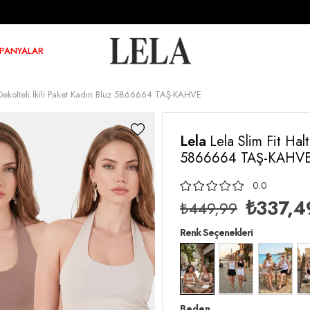
PANYALAR
t Dekolteli İkili Paket Kadın Bluz 5866664 TAŞ-KAHVE
Lela
Lela Slim Fit Halt
5866664 TAŞ-KAHV
0.0
₺337,4
₺449,99
Renk Seçenekleri
Beden