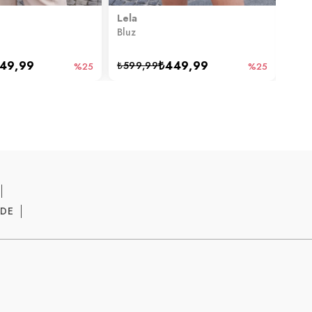
Lela
Lela
Bluz
Bluz
49,99
₺449,99
₺599,99
₺49
%25
%25
ADE