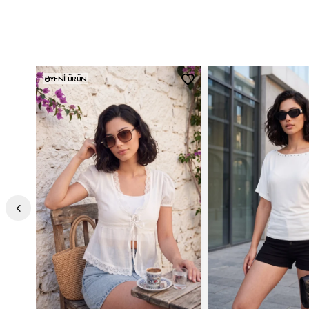
Yaş Grubu:
Yetişkin
Menşei:
Türkiye
Detaylar:
Sırt dekolte detaylı
YENI ÜRÜN
2DY5866664.9634