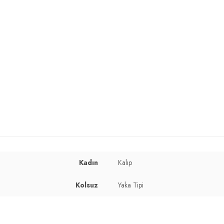
Kadın
Kalıp
Kolsuz
Yaka Tipi
cm / Kalça : 90 cm / Beden : S