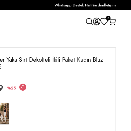
Whatsapp Destek Hattı
Yardım
İletişim
0
er Yaka Sırt Dekolteli İkili Paket Kadın Bluz
E
9
25