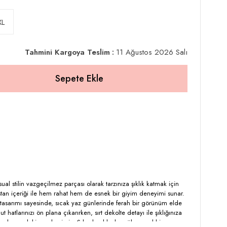
XL
Tahmini Kargoya Teslim
:
11 Ağustos 2026 Salı
sual stilin vazgeçilmez parçası olarak tarzınıza şıklık katmak için
tan içeriği ile hem rahat hem de esnek bir giyim deneyimi sunar.
z tasarımı sayesinde, sıcak yaz günlerinde ferah bir görünüm elde
ut hatlarınızı ön plana çıkarırken, sırt dekolte detayı ile şıklığınıza
 cm boyundaki mankenimiz, S beden bluzla mükemmel bir uyum