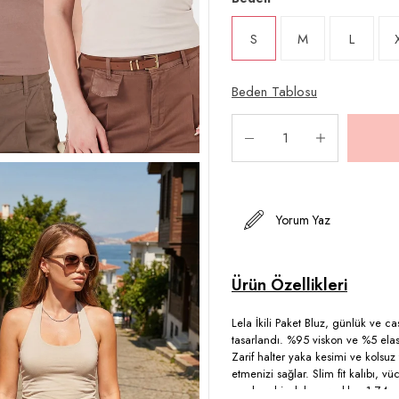
S
M
L
Beden Tablosu
Yorum Yaz
Lela İkili Paket Bluz, günlük ve ca
tasarlandı. %95 viskon ve %5 elas
Zarif halter yaka kesimi ve kolsu
etmenizi sağlar. Slim fit kalıbı, vüc
modern bir dokunuş ekler. 1.74