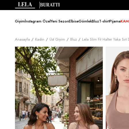
Giyim
İnstagram Özel
Yeni Sezon
Elbise
Gömlek
Bluz
T-shirt
Pijama
KAM
Anasayfa
Kadın
Üst Giyim
Bluz
Lela Slim Fit Halter Yaka Sır