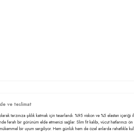
de ve teslimat
 olarak tarzınıza şıklık katmak için tasarlandı. %95 viskon ve %5 elastan içeriğ
de ferah bir görünüm elde etmenizi sağlar. Slim fit kalıbı, vücut hatlarınızı ön p
mmel bir uyum sergiliyor. Hem günlük hem de özel anlarda rahatlıkla kullanabil