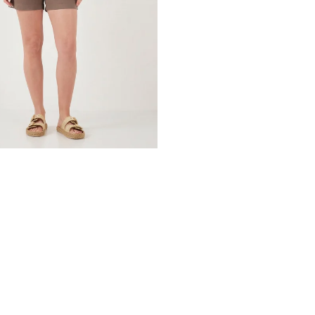
Menşei:
Türkiye
Detaylar:
Sırt dekolte detaylı
2DY5866664.9634