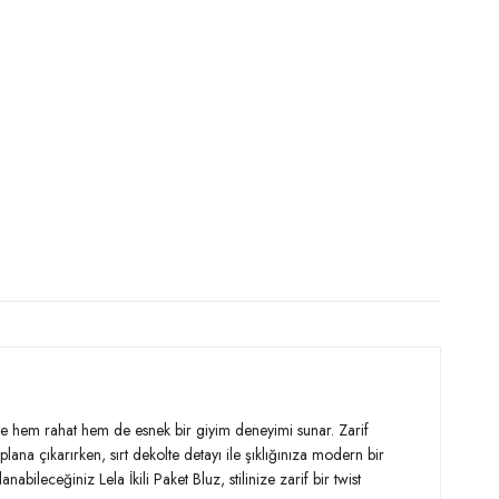
i ile hem rahat hem de esnek bir giyim deneyimi sunar. Zarif
lana çıkarırken, sırt dekolte detayı ile şıklığınıza modern bir
eceğiniz Lela İkili Paket Bluz, stilinize zarif bir twist