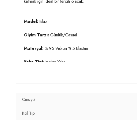
katmak için ideal bir tercih olacak.
Model:
Bluz
Giyim Tarzı:
Günlük/Casual
Materyal:
% 95 Viskon % 5 Elastan
Yaka Tipi:
Halter Yaka
Kol Tipi:
Kolsuz
Kumaş Tipi:
Belirtilmemiş
Cinsiyet
Boy:
Standart
Kol Tipi
Kalıp Bilgisi:
Slim Fit
Manken Bedeni:
Boy : 1.74 cm / Göğüs : 85 cm / Bel : 60 