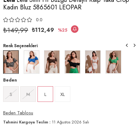
Kadın Bluz 5865601 LEOPAR
0.0
₺149,99
₺112,49
25
Renk Seçenekleri
Beden
S
M
L
XL
Beden Tablosu
Tahmini Kargoya Teslim
:
11 Ağustos 2026 Salı