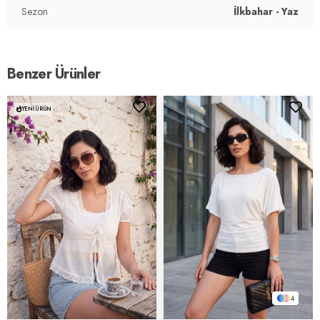
Sezon
İlkbahar - Yaz
Benzer Ürünler
YENI ÜRÜN
4