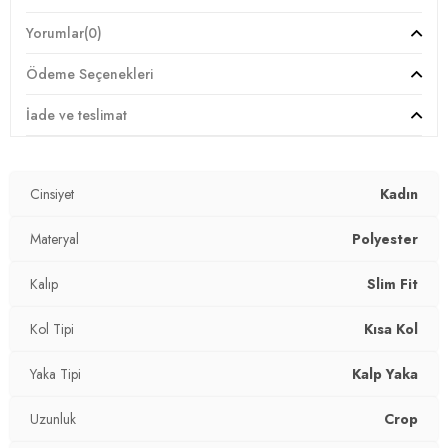
Yorumlar
(0)
Giyim Tarzı:
Günlük/Casual
Ödeme Seçenekleri
Mevsim:
Yazlık
İade ve teslimat
Materyal:
% 97 Polyester % 3 Elastan
Yaka Tipi:
Kalp Yaka
Cinsiyet
Kadın
Kol Tipi:
Kısa Kol
Materyal
Polyester
Uzunluk:
Crop
Kalıp
Slim Fit
Kalıp Bilgisi:
Slim Fit
Kol Tipi
Kısa Kol
Yaş Grubu:
Yetişkin
2DY5865601.147
Yaka Tipi
Kalp Yaka
Uzunluk
Crop