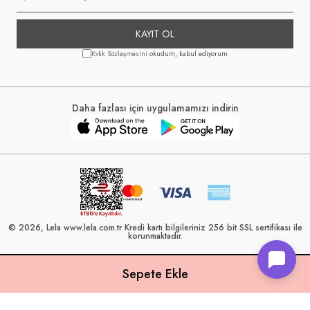
KAYIT OL
Kvkk Sözleşmesini
okudum, kabul ediyorum
Daha fazlası için uygulamamızı indirin
© 2026, Lela www.lela.com.tr Kredi kartı bilgileriniz 256 bit SSL sertifikası ile
korunmaktadır.
Lela, 40 yılı aşkın perakende geçmişine sahip ve Türkiye’nin çeşitli illerinde
22 şubesi bulunan Çetin Family Mağazacılık tarafından kurulmuştur.