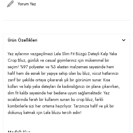
Yorum Yaz
Ürün Özellikleri
Yaz aylarının vazgeçilmezi Lela Slim Fit Büzgü Detaylı Kalp Yaka
Crop Bluz, günlük ve casual giyimleriniz için mükemmel bir
seçim! %97 polyester ve %3 elastan malzemesi sayesinde hem
hafif hem de esnek bir yapıya sahip olan bu bluz, vücut hatlarınızı
zarif bir şekilde ortaya çıkararak şık bir görünüm sunar. Kısa
kolları ve kalp yaka detayları ile kadınsılığınızı ön plana çıkarırken,
slim fit kalıbı sayesinde her bedene uyum sağlamaktadır. Yaz
sıcaklarında ferah bir kullanım sunan bu crop bluz, farklı
kombinlerle sizi her ortama hazırlıyor. Tarzınıza hafif ve şık bir
dokunuş katmak için Lela bluzu tercih edin!
Model:
Bluz