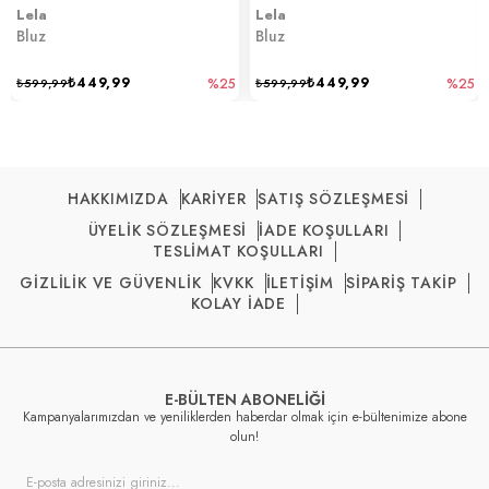
Lela
Lela
Bluz
Bluz
₺449,99
₺449,99
₺599,99
%25
₺599,99
%25
HAKKIMIZDA
KARİYER
SATIŞ SÖZLEŞMESİ
ÜYELİK SÖZLEŞMESİ
İADE KOŞULLARI
TESLİMAT KOŞULLARI
GİZLİLİK VE GÜVENLİK
KVKK
İLETİŞİM
SİPARİŞ TAKİP
KOLAY İADE
E-BÜLTEN ABONELİĞİ
Kampanyalarımızdan ve yeniliklerden haberdar olmak için e-bültenimize abone
olun!