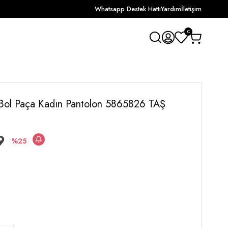
Whatsapp Destek Hattı
Yardım
İletişim
0
 Bol Paça Kadın Pantolon 5865826 TAŞ
9
25