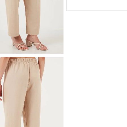
stilinize modern bir havası katar
Model:
Pantolon
Giyim Tarzı:
Günlük/Casual
Desen:
Düz
Mevsim:
Yazlık
Materyal:
% 100 Polyester
Kapama Şekli:
Bağlamalı
Cep Tipi:
Cepsiz
Astar Durumu:
Astarsız
Bel:
Normal Bel
Paça Tipi:
Bol Paça
Kalınlık:
İnce