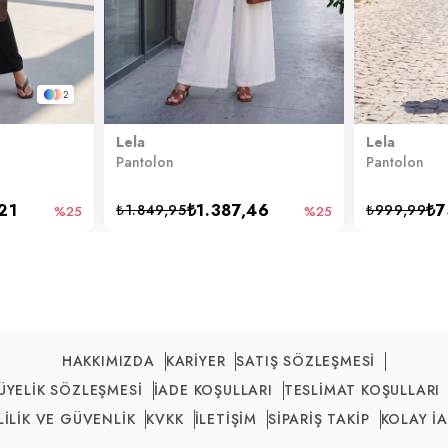
2
Lela
Lela
Pantolon
Pantolon
21
₺1.387,46
₺7
₺1.849,95
₺999,99
%25
%25
HAKKIMIZDA
KARİYER
SATIŞ SÖZLEŞMESİ
ÜYELİK SÖZLEŞMESİ
İADE KOŞULLARI
TESLİMAT KOŞULLARI
LİLİK VE GÜVENLİK
KVKK
İLETİŞİM
SİPARİŞ TAKİP
KOLAY İ