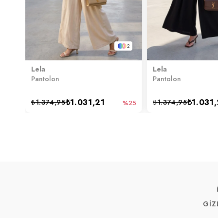
2
Lela
Lela
Pantolon
Pantolon
₺1.031,21
₺1.031,
₺1.374,95
₺1.374,95
%25
GİZ