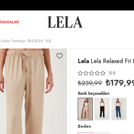
PANYALAR
ça Kadın Pantolon 5865826 TAŞ
Lela
Lela Relaxed Fit
0.0
₺179,9
₺239,99
Renk Seçenekleri
Beden