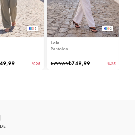
2
2
Lela
Lela
Pantolon
Pant
49,99
₺749,99
₺999,99
₺1.
%25
%25
ADE