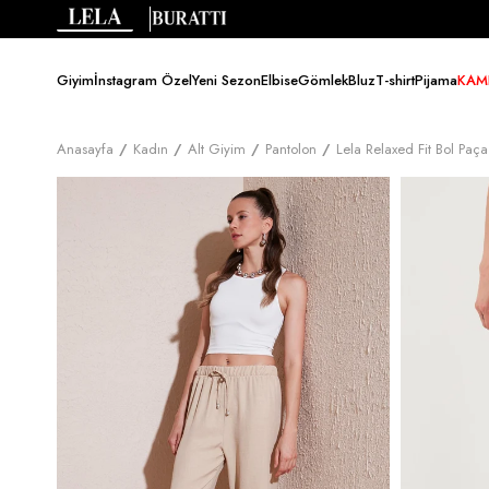
Giyim
İnstagram Özel
Yeni Sezon
Elbise
Gömlek
Bluz
T-shirt
Pijama
KAM
Anasayfa
Kadın
Alt Giyim
Pantolon
Lela Relaxed Fit Bol Pa