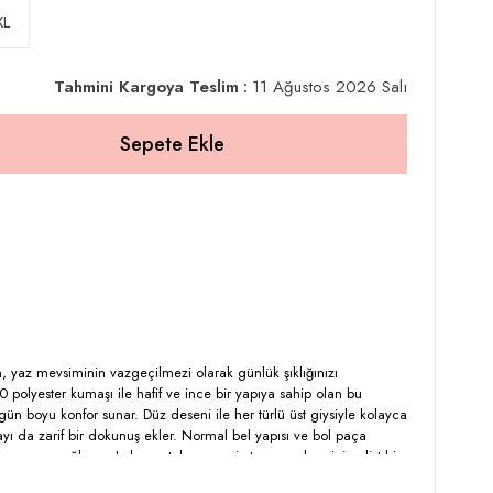
XL
Tahmini Kargoya Teslim
:
11 Ağustos 2026 Salı
n, yaz mevsiminin vazgeçilmezi olarak günlük şıklığınızı
polyester kumaşı ile hafif ve ince bir yapıya sahip olan bu
ün boyu konfor sunar. Düz deseni ile her türlü üst giysiyle kolayca
ı da zarif bir dokunuş ekler. Normal bel yapısı ve bol paça
ine uyum sağlayan Lela pantolon, cepsiz tasarımıyla minimalist bir
rmek isteyenler için ideal bir seçim olan bu pantolon, casual