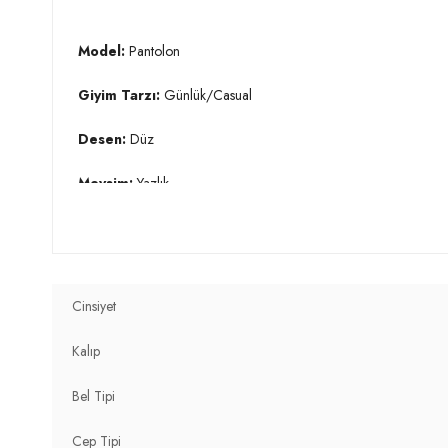
Model:
Pantolon
Giyim Tarzı:
Günlük/Casual
Desen:
Düz
Mevsim:
Yazlık
Materyal:
% 100 Polyester
Kapama Şekli:
Bağlamalı
Cinsiyet
Cep Tipi:
Cepsiz
Kalıp
Astar Durumu:
Astarsız
Bel Tipi
Bel:
Normal Bel
Cep Tipi
Paça Tipi:
Bol Paça