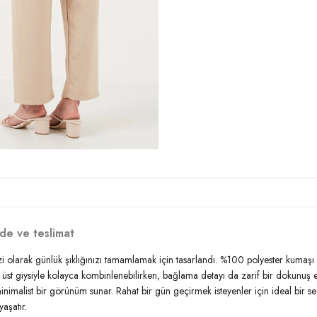
Kalıp Bilgisi:
Relaxed Fit
Yaş Grubu:
Yetişkin
Detaylar:
Bağlama Detaylı
2DY5865826.34
de ve teslimat
olarak günlük şıklığınızı tamamlamak için tasarlandı. %100 polyester kumaşı il
 üst giysiyle kolayca kombinlenebilirken, bağlama detayı da zarif bir dokunuş 
inimalist bir görünüm sunar. Rahat bir gün geçirmek isteyenler için ideal bir s
aşatır.