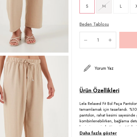
S
M
L
Beden Tablosu
Yorum Yaz
Lela Relaxed Fit Bol Paça Pantolo
tamamlamak için tasarlandı. %100 
pantolon, rahat kesimi sayesinde g
kombinlenebilirken, bağlama detay
kesimi sayesinde tüm vücut tipler
görünüm sunar. Rahat bir gün geçi
Daha fazla göster