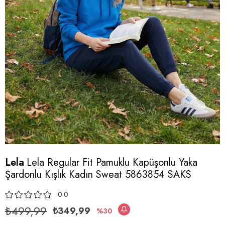
Lela
Lela Regular Fit Pamuklu Kapüşonlu Yaka
Şardonlu Kışlık Kadın Sweat 5863854 SAKS
0.0
₺499,99
₺349,99
30