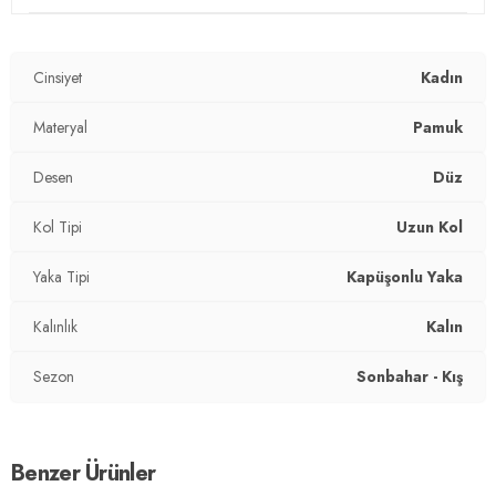
Detay :
-Şardonlu
-Standart uzunluk
Cinsiyet
Kadın
Manken Ölçüsü :
Boy : 1.78 cm / Göğüs : 81 cm / Bel : 60 cm
/ Basen : 89 cm / Beden : S
Materyal
Pamuk
Üretim Yeri :
Türkiye
Desen
Düz
2DK5863854.112
Kol Tipi
Uzun Kol
Yaka Tipi
Kapüşonlu Yaka
Kalınlık
Kalın
Sezon
Sonbahar - Kış
Benzer Ürünler