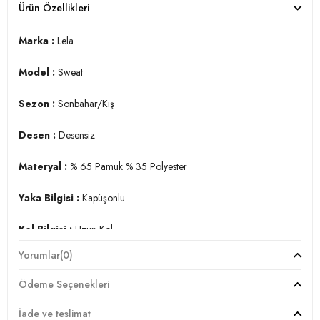
Ürün Özellikleri
Marka :
Lela
Model :
Sweat
Sezon :
Sonbahar/Kış
Desen :
Desensiz
Materyal :
% 65 Pamuk % 35 Polyester
Yaka Bilgisi :
Kapüşonlu
Kol Bilgisi :
Uzun Kol
Yorumlar
(0)
Cep Bilgisi :
Kanguru Cepli
Ödeme Seçenekleri
Kalıp Bilgisi :
Regular Fit
İade ve teslimat