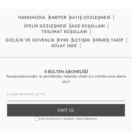
HAKKIMIZDA
KARİYER
SATIŞ SÖZLEŞMESİ
ÜYELİK SÖZLEŞMESİ
İADE KOŞULLARI
TESLİMAT KOŞULLARI
GİZLİLİK VE GÜVENLİK
KVKK
İLETİŞİM
SİPARİŞ TAKİP
KOLAY İADE
E-BÜLTEN ABONELİĞİ
Kampanyalarımızdan ve yeniliklerden haberdar olmak için e-bültenimize abone
olun!
KAYIT OL
Kvkk Sözleşmesini
okudum, kabul ediyorum