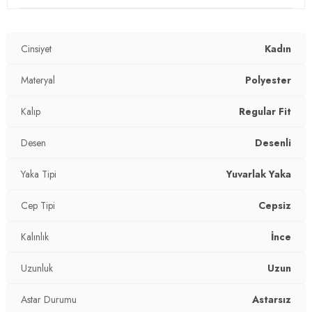
Materyal:
%97 Polyester %3 Elastan
Cinsiyet
Kadın
Yaka Tipi:
Yuvarlak Yaka
Cep Tipi:
Materyal
Cepsiz
Polyester
Kumaş Tipi:
Belirtilmemiş
Kalıp
Regular Fit
Astar Durumu:
Astarsız
Desen
Desenli
Boy:
Standart
Yaka Tipi
Yuvarlak Yaka
Uzunluk:
Uzun
Cep Tipi
Cepsiz
Kalınlık:
İnce
Kalınlık
İnce
Kalıp Bilgisi:
Regular Fit
Uzunluk
Uzun
Yaş Grubu:
Yetişkin
Astar Durumu
Astarsız