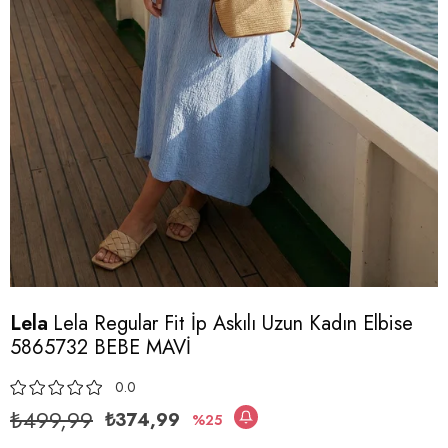
Lela
Lela Regular Fit İp Askılı Uzun Kadın Elbise
5865732 BEBE MAVİ
0.0
₺499,99
₺374,99
25