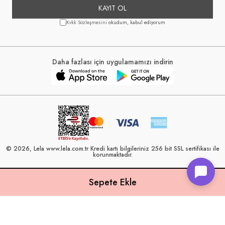
KAYIT OL
Kvkk Sözleşmesini
okudum, kabul ediyorum
Daha fazlası için uygulamamızı indirin
© 2026, Lela www.lela.com.tr Kredi kartı bilgileriniz 256 bit SSL sertifikası ile
korunmaktadır.
Lela, 40 yılı aşkın perakende geçmişine sahip ve Türkiye’nin çeşitli illerinde
22 şubesi bulunan Çetin Family Mağazacılık tarafından kurulmuştur.