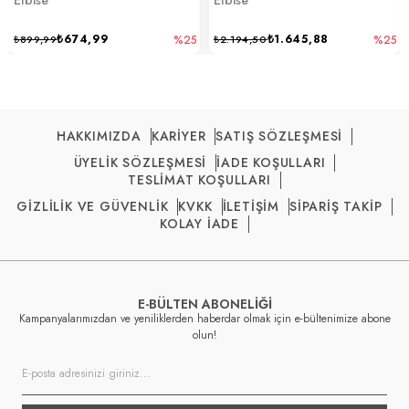
₺674,99
₺1.645,88
₺899,99
%25
₺2.194,50
%25
HAKKIMIZDA
KARİYER
SATIŞ SÖZLEŞMESİ
ÜYELİK SÖZLEŞMESİ
İADE KOŞULLARI
TESLİMAT KOŞULLARI
GİZLİLİK VE GÜVENLİK
KVKK
İLETİŞİM
SİPARİŞ TAKİP
KOLAY İADE
E-BÜLTEN ABONELİĞİ
Kampanyalarımızdan ve yeniliklerden haberdar olmak için e-bültenimize abone
olun!