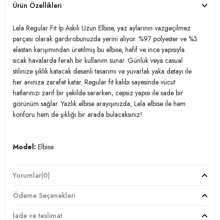
Ürün Özellikleri
Lela Regular Fit İp Askılı Uzun Elbise, yaz aylarının vazgeçilmez
parçası olarak gardırobunuzda yerini alıyor. %97 polyester ve %3
elastan karışımından üretilmiş bu elbise, hafif ve ince yapısıyla
sıcak havalarda ferah bir kullanım sunar. Günlük veya casual
stilinize şıklık katacak desenli tasarımı ve yuvarlak yaka detayı ile
her anınıza zarafet katar. Regular fit kalıbı sayesinde vücut
hatlarınızı zarif bir şekilde sararken, cepsiz yapısı ile sade bir
görünüm sağlar. Yazlık elbise arayışınızda, Lela elbise ile hem
konforu hem de şıklığı bir arada bulacaksınız!
Model:
Elbise
Giyim Tarzı:
Günlük/Casual
Yorumlar
(0)
Desen:
Desenli
Ödeme Seçenekleri
Mevsim:
Yazlık
İade ve teslimat