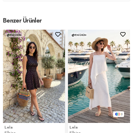
Menşei:
Türkiye
2DY5865732.2565
Benzer Ürünler
YENI ÜRÜN
YENI ÜRÜN
3
Lela
Lela
Elbise
Elbise