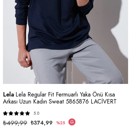
Lela
Lela Regular Fit Fermuarlı Yaka Önü Kısa
Arkası Uzun Kadın Sweat 5865876 LACİVERT
5.0
₺499,99
₺374,99
25