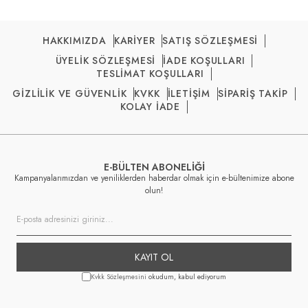
HAKKIMIZDA
KARİYER
SATIŞ SÖZLEŞMESİ
ÜYELİK SÖZLEŞMESİ
İADE KOŞULLARI
TESLİMAT KOŞULLARI
GİZLİLİK VE GÜVENLİK
KVKK
İLETİŞİM
SİPARİŞ TAKİP
KOLAY İADE
E-BÜLTEN ABONELİĞİ
Kampanyalarımızdan ve yeniliklerden haberdar olmak için e-bültenimize abone
olun!
KAYIT OL
Kvkk Sözleşmesini
okudum, kabul ediyorum