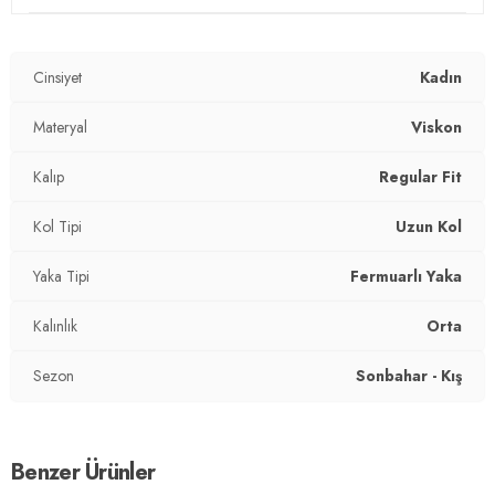
Materyal:
%50 Viskon %45 Polyester %5 Elastan
Yaka Tipi:
Fermuarlı Yaka
Cinsiyet
Kadın
Kapama Şekli:
Fermuarlı
Materyal
Viskon
Kol Tipi:
Uzun Kol
Kalıp
Regular Fit
Kalınlık:
Orta
Kol Tipi
Uzun Kol
Kalıp Bilgisi:
Regular Fit
Yaka Tipi
Fermuarlı Yaka
Yaş Grubu:
Yetişkin
2DK5865876.12
Kalınlık
Orta
Sezon
Sonbahar - Kış
Benzer Ürünler