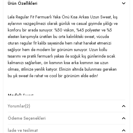
Ürün Özellikleri
Lela Regular Fit Fermuarlı Yaka Önü Kısa Arkası Uzun Sweat, kış
aylarının vazgeçilmezi olarak günlük ve casual giyimde şıklığı ve
konforu bir arada sunuyor. %50 viskon, %45 polyester ve %5
elastan karışımıyla üretilen bu orta kalınlıktaki sweat, vücuda
oturan regular fit kalıbı sayesinde hem rahat hareket etmenizi
sağlıyor hem de modern bir görünüm sunuyor. Uzun kollu
tasarımı ve pratik fermuarlı yakası ile soğuk kış günlerinde sıcak
kalmanızı sağlarken, ön kısmının kısa arka kısmının ise uzun
olması, stilinize yenilik katıyor. Elinizin altında bulunması gereken
bu şık sweat ile rahat ve cool bir görünüm elde edin!
Model:
Sweat
Yorumlar
(2)
Giyim Tarzı:
Günlük/Casual
Ödeme Seçenekleri
Mevsim:
Kışlık
İade ve teslimat