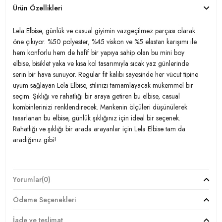
Ürün Özellikleri
Lela Elbise, günlük ve casual giyimin vazgeçilmez parçası olarak
öne çıkıyor. %50 polyester, %45 viskon ve %5 elastan karışımı ile
hem konforlu hem de hafif bir yapıya sahip olan bu mini boy
elbise, bisiklet yaka ve kısa kol tasarımıyla sıcak yaz günlerinde
serin bir hava sunuyor. Regular fit kalıbı sayesinde her vücut tipine
uyum sağlayan Lela Elbise, stilinizi tamamlayacak mükemmel bir
seçim. Şıklığı ve rahatlığı bir araya getiren bu elbise, casual
kombinlerinizi renklendirecek. Mankenin ölçüleri düşünülerek
tasarlanan bu elbise, günlük şıklığınız için ideal bir seçenek.
Rahatlığı ve şıklığı bir arada arayanlar için Lela Elbise tam da
aradığınız gibi!
Model:
Elbise
Yorumlar
(0)
Giyim Tarzı:
Günlük/Casual
Ödeme Seçenekleri
Materyal:
% 50 Polyester % 45 Viskon % 5 Elastan
İade ve teslimat