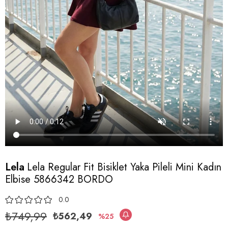
Lela
Lela Regular Fit Bisiklet Yaka Pileli Mini Kadın
Elbise 5866342 BORDO
0.0
₺749,99
₺562,49
25