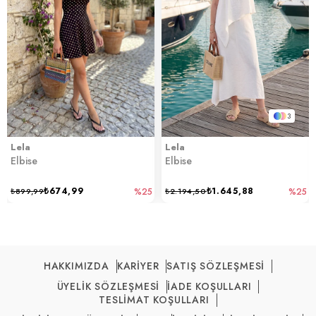
3
Lela
Lela
Elbise
Elbise
₺674,99
₺1.645,88
₺899,99
%25
₺2.194,50
%25
HAKKIMIZDA
KARİYER
SATIŞ SÖZLEŞMESİ
ÜYELİK SÖZLEŞMESİ
İADE KOŞULLARI
TESLİMAT KOŞULLARI