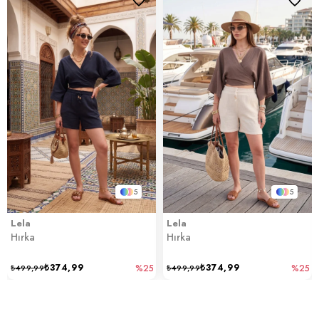
5
5
Lela
Lela
Hırka
Hırka
₺374,99
₺374,99
₺499,99
%25
₺499,99
%25