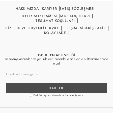
HAKKIMIZDA
KARİYER
SATIŞ SÖZLEŞMESİ
ÜYELİK SÖZLEŞMESİ
İADE KOŞULLARI
TESLİMAT KOŞULLARI
GİZLİLİK VE GÜVENLİK
KVKK
İLETİŞİM
SİPARİŞ TAKİP
KOLAY İADE
E-BÜLTEN ABONELİĞİ
Kampanyalarımızdan ve yeniliklerden haberdar olmak için e-bültenimize abone
olun!
KAYIT OL
Kvkk Sözleşmesini
okudum, kabul ediyorum