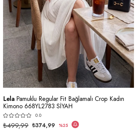
Lela
Pamuklu Regular Fit Bağlamalı Crop Kadın
Kimono 668YL2783 SİYAH
0.0
₺499,99
₺374,99
25