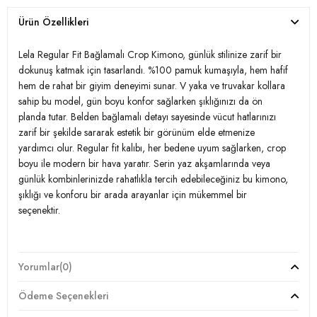
Ürün Özellikleri
Lela Regular Fit Bağlamalı Crop Kimono, günlük stilinize zarif bir
dokunuş katmak için tasarlandı. %100 pamuk kumaşıyla, hem hafif
hem de rahat bir giyim deneyimi sunar. V yaka ve truvakar kollara
sahip bu model, gün boyu konfor sağlarken şıklığınızı da ön
planda tutar. Belden bağlamalı detayı sayesinde vücut hatlarınızı
zarif bir şekilde sararak estetik bir görünüm elde etmenize
yardımcı olur. Regular fit kalıbı, her bedene uyum sağlarken, crop
boyu ile modern bir hava yaratır. Serin yaz akşamlarında veya
günlük kombinlerinizde rahatlıkla tercih edebileceğiniz bu kimono,
şıklığı ve konforu bir arada arayanlar için mükemmel bir
seçenektir.
Model:
Kimono
Yorumlar
(0)
Giyim Tarzı:
Günlük/Casual
Ödeme Seçenekleri