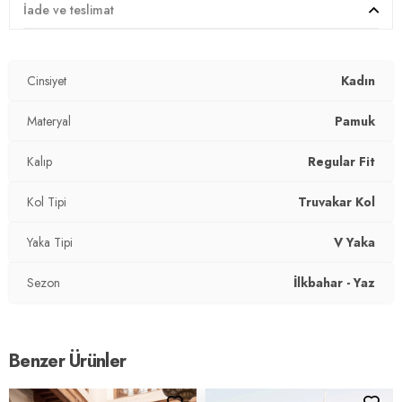
Materyal:
% 100 Pamuk
İade ve teslimat
Yaka Tipi:
V Yaka
Cinsiyet
Kadın
Kapama Şekli:
Belden Bağlamalı
Kol Tipi:
Materyal
Truvakar Kol
Pamuk
Kumaş Tipi:
Dokuma
Kalıp
Regular Fit
Boy:
Crop
Kol Tipi
Truvakar Kol
Kalıp Bilgisi:
Regular Fit
Yaka Tipi
V Yaka
Manken Bedeni:
Boy: 1.65 cm / Göğüs : 80 cm / Bel : 60 cm
Sezon
İlkbahar - Yaz
/ Kalça : 90 cm / Beden : S
Yaş Grubu:
Yetişkin
Benzer Ürünler
Menşei:
Türkiye
2DY668YL2783.07