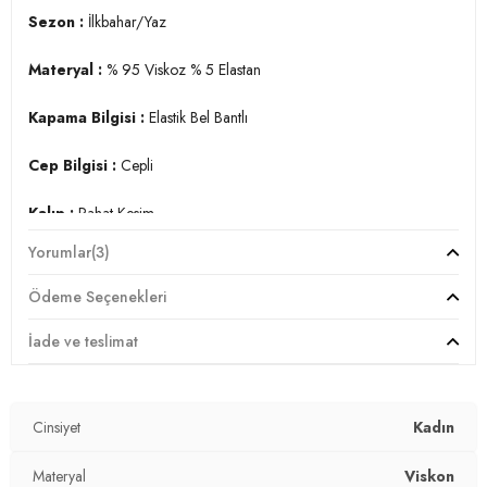
Sezon :
İlkbahar/Yaz
Materyal :
% 95 Viskoz % 5 Elastan
Kapama Bilgisi :
Elastik Bel Bantlı
Cep Bilgisi :
Cepli
Kalıp :
Rahat Kesim
Yorumlar
(3)
Manken Ölçüsü :
&Kilo : 52 kg / Boy : 1.74 cm / Göğüs : 84
cm / Bel : 63 cm / Basen : 88 cm / Beden : S
Ödeme Seçenekleri
Üretim Yeri :
Türkiye
İade ve teslimat
2DY5865026.07
Cinsiyet
Kadın
Materyal
Viskon