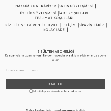
HAKKIMIZDA
KARİYER
SATIŞ SÖZLEŞMESİ
ÜYELİK SÖZLEŞMESİ
İADE KOŞULLARI
TESLİMAT KOŞULLARI
GİZLİLİK VE GÜVENLİK
KVKK
İLETİŞİM
SİPARİŞ TAKİP
KOLAY İADE
E-BÜLTEN ABONELİĞİ
Kampanyalarımızdan ve yeniliklerden haberdar olmak için e-bültenimize abone
olun!
KAYIT OL
Kvkk Sözleşmesini
okudum, kabul ediyorum
Daha fazlası için uygulamamızı indirin