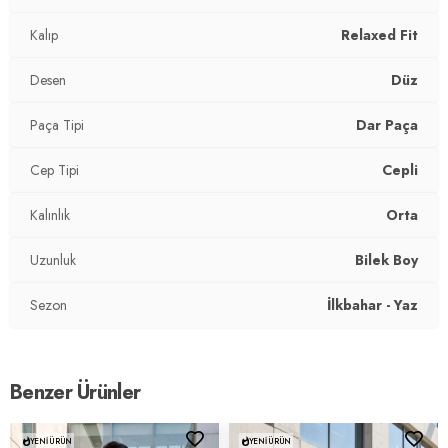
Kalıp
Relaxed Fit
Desen
Düz
Paça Tipi
Dar Paça
Cep Tipi
Cepli
Kalınlık
Orta
Uzunluk
Bilek Boy
Sezon
İlkbahar - Yaz
Benzer Ürünler
YENI ÜRÜN
YENI ÜRÜN