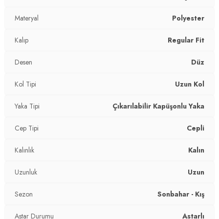
Yaka Tipi:
Materyal
Çıkarılabilir Kapüşonlu Yaka
Polyester
Kapama Şekli:
Fermuarlı
Kalıp
Regular Fit
Kol Tipi:
Uzun Kol
Desen
Düz
Cep Tipi:
Cepli
Kol Tipi
Uzun Kol
Astar Durumu:
Astarlı
Yaka Tipi
Çıkarılabilir Kapüşonlu Yaka
Uzunluk:
Uzun
Cep Tipi
Cepli
Kalınlık:
Kalın
Kalınlık
Kalın
Kalıp Bilgisi:
Regular Fit
Uzunluk
Uzun
Yaş Grubu:
Çocuk
Sezon
Sonbahar - Kış
Detaylar:
Kürklü
Astar Durumu
Astarlı