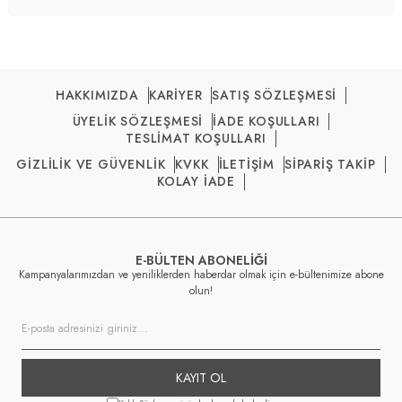
4DK25761908.10
HAKKIMIZDA
KARİYER
SATIŞ SÖZLEŞMESİ
ÜYELİK SÖZLEŞMESİ
İADE KOŞULLARI
TESLİMAT KOŞULLARI
GİZLİLİK VE GÜVENLİK
KVKK
İLETİŞİM
SİPARİŞ TAKİP
KOLAY İADE
E-BÜLTEN ABONELİĞİ
Kampanyalarımızdan ve yeniliklerden haberdar olmak için e-bültenimize abone
olun!
KAYIT OL