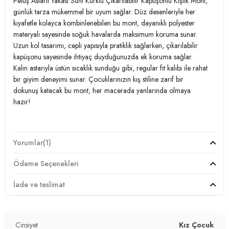
Peluş Astarlı Yakası Suni Kürklü Çıkarılabilir Kapüşonlu Kışlık Mont,
günlük tarza mükemmel bir uyum sağlar. Düz desenleriyle her
kıyafetle kolayca kombinlenebilen bu mont, dayanıklı polyester
materyali sayesinde soğuk havalarda maksimum koruma sunar.
Uzun kol tasarımı, cepli yapısıyla pratiklik sağlarken, çıkarılabilir
kapüşonu sayesinde ihtiyaç duyduğunuzda ek koruma sağlar.
Kalın astarıyla üstün sıcaklık sunduğu gibi, regular fit kalıbı ile rahat
bir giyim deneyimi sunar. Çocuklarınızın kış stiline zarif bir
dokunuş katacak bu mont, her macerada yanlarında olmaya
hazır!
Model:
Mont
Yorumlar
(1)
Giyim Tarzı:
Günlük/Casual
Ödeme Seçenekleri
Desen:
Düz
İade ve teslimat
Mevsim:
Kışlık
Cinsiyet
Kız Çocuk
Materyal:
Polyester