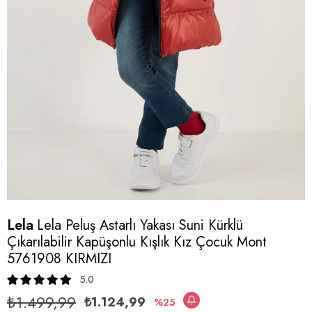
Lela
Lela Peluş Astarlı Yakası Suni Kürklü
Çıkarılabilir Kapüşonlu Kışlık Kız Çocuk Mont
5761908 KIRMIZI
5.0
₺1.499,99
₺1.124,99
25