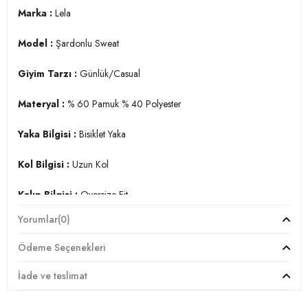
Marka :
Lela
Model :
Şardonlu Sweat
Giyim Tarzı :
Günlük/Casual
Materyal :
% 60 Pamuk % 40 Polyester
Yaka Bilgisi :
Bisiklet Yaka
Kol Bilgisi :
Uzun Kol
Kalıp Bilgisi :
Oversize Fit
Yorumlar
(0)
Manken Ölçüsü :
Kilo : 52 kg / Boy : 1.74 cm / Göğüs : 84 cm
/ Bel : 60 cm / Basen : 90 cm / Beden : S
Ödeme Seçenekleri
Üretim Yeri :
Türkiye
İade ve teslimat
2DK5864879.25