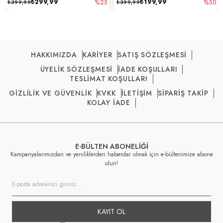
₺299,99
₺199,99
₺399,99
%25
₺399,99
%50
HAKKIMIZDA
KARİYER
SATIŞ SÖZLEŞMESİ
ÜYELİK SÖZLEŞMESİ
İADE KOŞULLARI
TESLİMAT KOŞULLARI
GİZLİLİK VE GÜVENLİK
KVKK
İLETİŞİM
SİPARİŞ TAKİP
KOLAY İADE
E-BÜLTEN ABONELİĞİ
Kampanyalarımızdan ve yeniliklerden haberdar olmak için e-bültenimize abone
olun!
KAYIT OL