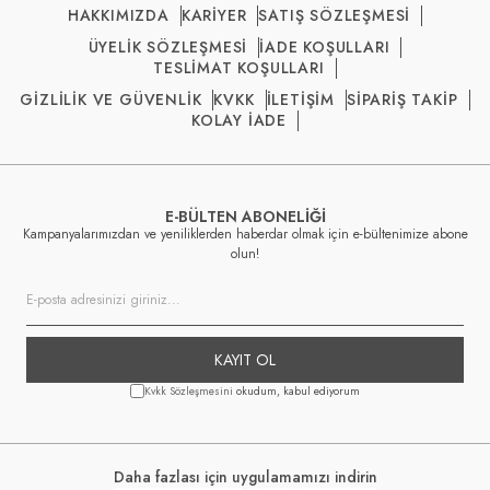
HAKKIMIZDA
KARİYER
SATIŞ SÖZLEŞMESİ
ÜYELİK SÖZLEŞMESİ
İADE KOŞULLARI
TESLİMAT KOŞULLARI
GİZLİLİK VE GÜVENLİK
KVKK
İLETİŞİM
SİPARİŞ TAKİP
KOLAY İADE
E-BÜLTEN ABONELİĞİ
Kampanyalarımızdan ve yeniliklerden haberdar olmak için e-bültenimize abone
olun!
KAYIT OL
Kvkk Sözleşmesini
okudum, kabul ediyorum
Daha fazlası için uygulamamızı indirin