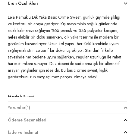
Ürün Özellikleri
Lela Pamuklu Dik Yaka Basic Örme Sweat, günlük giyimde şıklığı
ve konforu bir araya getiriyor. Kış mevsiminin soğuk günlerinde
sıcak kalmanızı sağlayan %65 pamuk ve %35 polyester karışımı,
nefes alabilir bir doku sunarken, dik yaka tasarımı ile modern bir
görünüm kazandırıyor. Uzun kol yapısı, her türlü kombinle uyum
sağlayarak stilinize zarif bir dokunuş ekliyor. Standart fit kalıbı
sayesinde her bedene uyum sağlarken, regular uzunluğu ile rahat
hareket imkanı sunuyor. Düz deseni ile sade ama şık bir alternatif
arayan yetişkinler için idealdir. Bu basic örme sweat, kışlık
gardırobunuzun vazgeçilmez parçası olmaya aday!
Model:
Sweat
Yorumlar
(1)
Giyim Tarzı:
Günlük/Casual
Ödeme Seçenekleri
Desen:
Düz
İade ve teslimat