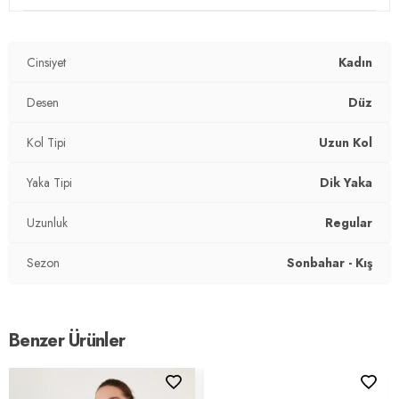
Mevsim:
Kışlık
Materyal:
%65 Pamuk %35 Polyester
Cinsiyet
Kadın
Yaka Tipi:
Dik Yaka
Desen
Düz
Kol Tipi:
Uzun Kol
Kol Tipi
Uzun Kol
Kumaş Tipi:
Belirtilmemiş
Yaka Tipi
Dik Yaka
Boy:
Standart
Uzunluk
Regular
Uzunluk:
Regular
Sezon
Sonbahar - Kış
Kalıp Bilgisi:
Standart Fit
Yaş Grubu:
Yetişkin
Benzer Ürünler
Menşei:
Türkiye
2DK5863323.268