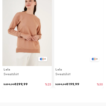
9
9
Lela
Lela
Sweatshirt
Sweatshirt
₺299,99
₺199,99
₺399,99
%25
₺399,99
%50