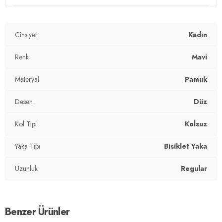
Yaka Tipi:
Bisiklet Yaka
Kol Tipi:
Kolsuz
Cinsiyet
Kadın
Kumaş Tipi:
Belirtilmemiş
Renk
Mavi
Boy:
Standart
Materyal
Pamuk
Kalıp Bilgisi:
Relaxed Fit
Desen
Düz
Yaş Grubu:
Yetişkin
Kol Tipi
Kolsuz
Menşei:
Türkiye
2DY5864019.2565
Yaka Tipi
Bisiklet Yaka
Uzunluk
Regular
Benzer Ürünler