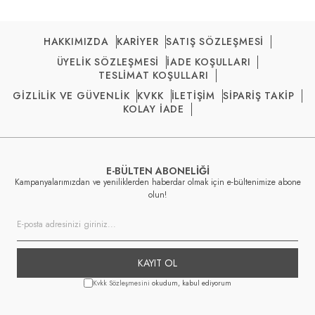
HAKKIMIZDA
KARİYER
SATIŞ SÖZLEŞMESİ
ÜYELİK SÖZLEŞMESİ
İADE KOŞULLARI
TESLİMAT KOŞULLARI
GİZLİLİK VE GÜVENLİK
KVKK
İLETİŞİM
SİPARİŞ TAKİP
KOLAY İADE
E-BÜLTEN ABONELİĞİ
Kampanyalarımızdan ve yeniliklerden haberdar olmak için e-bültenimize abone
olun!
KAYIT OL
Kvkk Sözleşmesini
okudum, kabul ediyorum