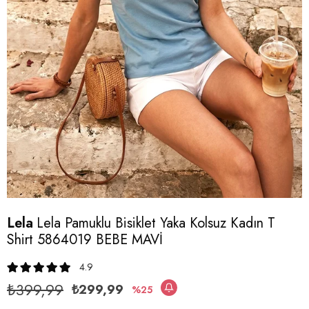
Lela
Lela Pamuklu Bisiklet Yaka Kolsuz Kadın T
Shirt 5864019 BEBE MAVİ
4.9
₺399,99
₺299,99
25