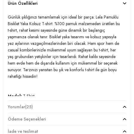
Ürün Özellikleri
Günlük şıklığınızı tamamlamak için ideal bir parça: Lela Pamuklu
Bisiklet Yaka Kolsuz T-shirt. %100 pamuk malzemeden üretilen bu
t-shirt, rahat kesimi sayesinde güne dinamik bir başlangıç
yapmanıza olanak tanır. Bisiklet yaka tasarımı ve kolsuz yapısıyla
yaz aylarının vazgeçilmezlerinden biri olacak. Hem spor hem de
casual kombinlerinizle mükemmel uyum sağlayan bu t-shirt, her
yaş grubundan yetişkinler için tasarlandı. Rahat kalıbı sayesinde
hem evde hem de dışarıda kullanım için mükemmel bir seçenek
sunuyor. Tarzınızı yansıtan bu şık ve konforlu t-shirt ile gün boyu
rahatlığı hissedin!
Model:
T Shirt
Yorumlar
(25)
Giyim Tarzı:
Günlük/Casual
Ödeme Seçenekleri
Materyal:
%100 Pamuk
İade ve teslimat