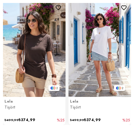
2
2
Lela
Lela
Tişört
Tişört
₺374,99
₺374,99
₺499,99
%25
₺499,99
%25