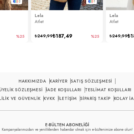
2
1
Lela
Lela
Atlet
Atlet
₺187,49
₺1
₺249,99
₺249,99
%25
%25
HAKKIMIZDA
KARİYER
SATIŞ SÖZLEŞMESİ
ÜYELİK SÖZLEŞMESİ
İADE KOŞULLARI
TESLİMAT KOŞULLARI
LİLİK VE GÜVENLİK
KVKK
İLETİŞİM
SİPARİŞ TAKİP
KOLAY İ
E-BÜLTEN ABONELİĞİ
Kampanyalarımızdan ve yeniliklerden haberdar olmak için e-bültenimize abone olun!