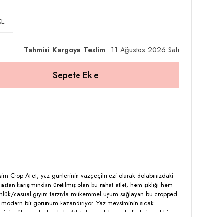
XL
Tahmini Kargoya Teslim
:
11 Ağustos 2026 Salı
sim Crop Atlet, yaz günlerinin vazgeçilmezi olarak dolabınızdaki
astan karışımından üretilmiş olan bu rahat atlet, hem şıklığı hem
ünlük/casual giyim tarzıyla mükemmel uyum sağlayan bu cropped
yla modern bir görünüm kazandırıyor. Yaz mevsiminin sıcak
nizi sağlayacak olan Lela Atlet, hem şık hem de fonksiyonel bir