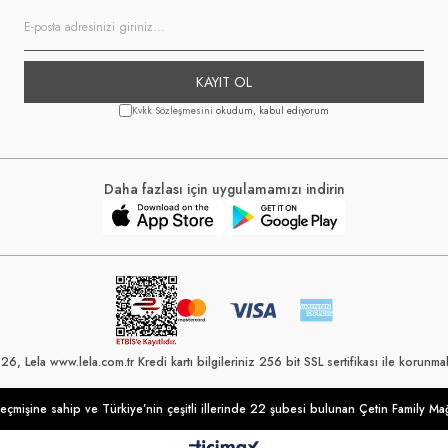
KAYIT OL
Kvkk Sözleşmesini
okudum, kabul ediyorum
Daha fazlası için uygulamamızı indirin
6, Lela www.lela.com.tr Kredi kartı bilgileriniz 256 bit SSL sertifikası ile korunmak
eçmişine sahip ve Türkiye’nin çeşitli illerinde 22 şubesi bulunan Çetin Family Mağ