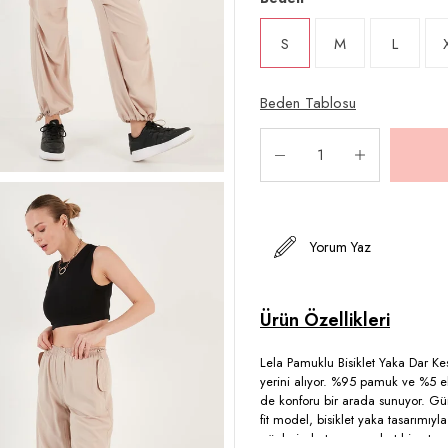
S
M
L
Beden Tablosu
Yorum Yaz
Lela Pamuklu Bisiklet Yaka Dar Ke
yerini alıyor. %95 pamuk ve %5 el
de konforu bir arada sunuyor. G
fit model, bisiklet yaka tasarımı
günlerinde taze ve rahat hissetme