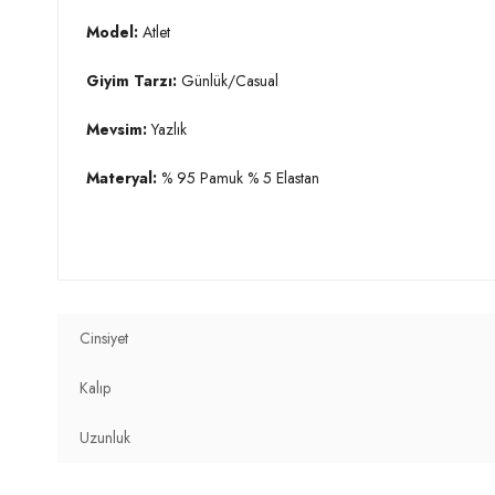
Model:
Atlet
Giyim Tarzı:
Günlük/Casual
Mevsim:
Yazlık
Materyal:
% 95 Pamuk % 5 Elastan
Yaka Tipi:
Bisiklet Yaka
Uzunluk:
Crop
Kalıp Bilgisi:
Cropped Fit
Cinsiyet
Yaş Grubu:
Yetişkin
Kalıp
2DY5865259.07
Uzunluk