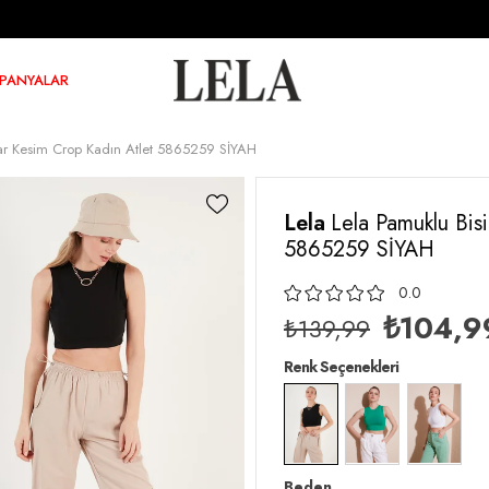
PANYALAR
Dar Kesim Crop Kadın Atlet 5865259 SİYAH
Lela
Lela Pamuklu Bis
5865259 SİYAH
0.0
₺104,9
₺139,99
Renk Seçenekleri
Beden