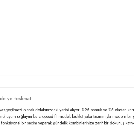
de ve teslimat
vazgeçilmezi olarak dolabınızdaki yerini alıyor. %95 pamuk ve %5 elastan karış
el uyum sağlayan bu cropped fit model, bisiklet yaka tasarımıyla modern bir
fonksiyonel bir seçim yaparak gündelik kombinlerinize zarif bir dokunuş katıyor.