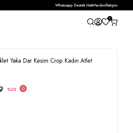
Whatsapp Destek Hattı
Yardım
İletişim
0
iklet Yaka Dar Kesim Crop Kadın Atlet
9
25