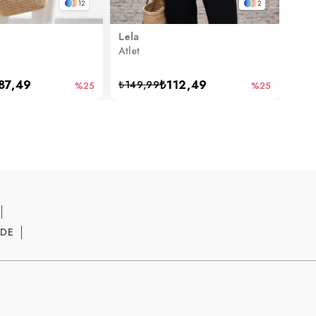
12
2
Lela
Lela
Atlet
Atlet
87,49
₺112,49
₺149,99
₺14
%25
%25
ADE