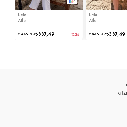
2
Lela
Lela
Atlet
Atlet
₺337,49
₺337,49
₺449,99
₺449,99
%25
GİZ