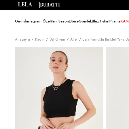
Giyim
İnstagram Özel
Yeni Sezon
Elbise
Gömlek
Bluz
T-shirt
Pijama
KAM
Anasayfa
Kadın
Üst Giyim
Atlet
Lela Pamuklu Bisiklet Yaka 