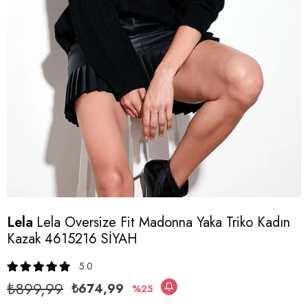
Lela
Lela Oversize Fit Madonna Yaka Triko Kadın
Kazak 4615216 SİYAH
5.0
₺899,99
₺674,99
25