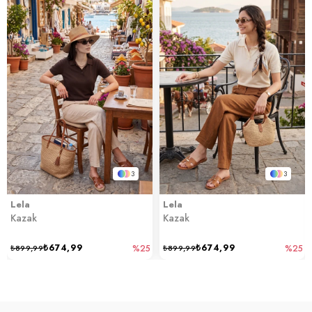
3
3
Lela
Lela
Kazak
Kazak
₺674,99
₺674,99
₺899,99
%25
₺899,99
%25