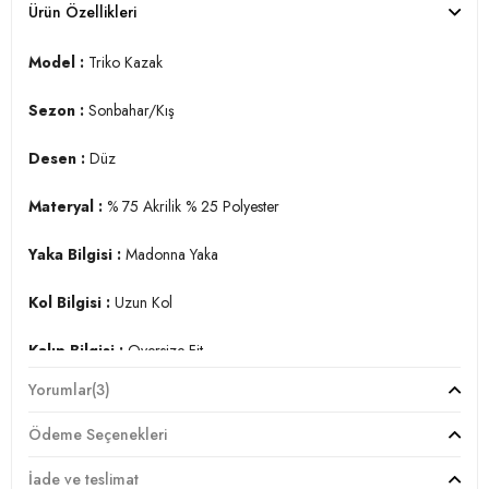
Ürün Özellikleri
Model :
Triko Kazak
Sezon :
Sonbahar/Kış
Desen :
Düz
Materyal :
% 75 Akrilik % 25 Polyester
Yaka Bilgisi :
Madonna Yaka
Kol Bilgisi :
Uzun Kol
Kalıp Bilgisi :
Oversize Fit
Yorumlar
(3)
Manken Ölçüsü :
Boy : 1.78 cm / Göğüs : 89 cm / Bel : 63
cm / Basen : 92 cm / Beden : Onesize
Ödeme Seçenekleri
Üretim Yeri :
Türkiye
İade ve teslimat