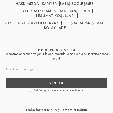
HAKKIMIZDA
KARİYER
SATIŞ SÖZLEŞMESİ
ÜYELİK SÖZLEŞMESİ
İADE KOŞULLARI
TESLİMAT KOŞULLARI
GİZLİLİK VE GÜVENLİK
KVKK
İLETİŞİM
SİPARİŞ TAKİP
KOLAY İADE
E-BÜLTEN ABONELİĞİ
Kampanyalarımızdan ve yeniliklerden haberdar olmak için e-bültenimize abone
olun!
KAYIT OL
Kvkk Sözleşmesini
okudum, kabul ediyorum
Daha fazlası için uygulamamızı indirin