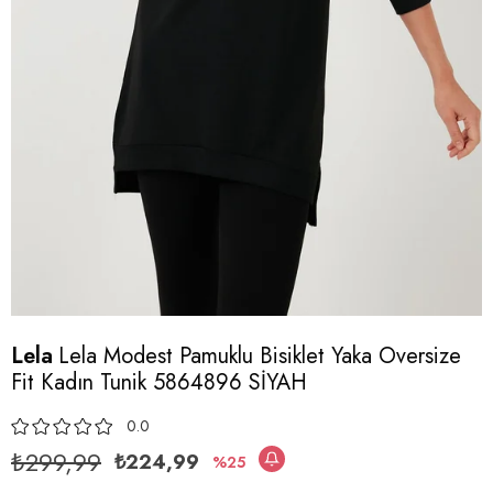
Lela
Lela Modest Pamuklu Bisiklet Yaka Oversize
Fit Kadın Tunik 5864896 SİYAH
0.0
₺299,99
₺224,99
25