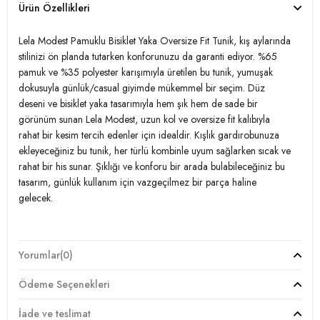
Ürün Özellikleri
Lela Modest Pamuklu Bisiklet Yaka Oversize Fit Tunik, kış aylarında
stilinizi ön planda tutarken konforunuzu da garanti ediyor. %65
pamuk ve %35 polyester karışımıyla üretilen bu tunik, yumuşak
dokusuyla günlük/casual giyimde mükemmel bir seçim. Düz
deseni ve bisiklet yaka tasarımıyla hem şık hem de sade bir
görünüm sunan Lela Modest, uzun kol ve oversize fit kalıbıyla
rahat bir kesim tercih edenler için idealdir. Kışlık gardırobunuza
ekleyeceğiniz bu tunik, her türlü kombinle uyum sağlarken sıcak ve
rahat bir his sunar. Şıklığı ve konforu bir arada bulabileceğiniz bu
tasarım, günlük kullanım için vazgeçilmez bir parça haline
gelecek.
Model:
Tunik
Yorumlar
(0)
Giyim Tarzı:
Günlük/Casual
Ödeme Seçenekleri
Desen:
Düz
İade ve teslimat