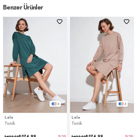
Benzer Ürünler
3
3
Lela
Lela
Tunik
Tunik
₺374,99
₺374,99
₺499,99
%25
₺499,99
%25