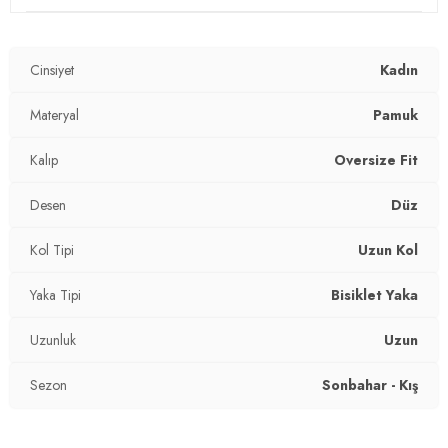
Mevsim:
Kışlık
Cinsiyet
Kadın
Materyal:
%65 Pamuk %35 Polyester
Yaka Tipi:
Materyal
Bisiklet Yaka
Pamuk
Kol Tipi:
Uzun Kol
Kalıp
Oversize Fit
Kumaş Tipi:
Belirtilmemiş
Desen
Düz
Boy:
Standart
Kol Tipi
Uzun Kol
Uzunluk:
Uzun
Yaka Tipi
Bisiklet Yaka
Kalıp Bilgisi:
Oversize Fit
Uzunluk
Uzun
Yaş Grubu:
Yetişkin
Sezon
Sonbahar - Kış
Menşei:
Türkiye
2DK5864896.07