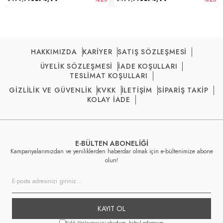
HAKKIMIZDA
KARİYER
SATIŞ SÖZLEŞMESİ
ÜYELİK SÖZLEŞMESİ
İADE KOŞULLARI
TESLİMAT KOŞULLARI
GİZLİLİK VE GÜVENLİK
KVKK
İLETİŞİM
SİPARİŞ TAKİP
KOLAY İADE
E-BÜLTEN ABONELİĞİ
Kampanyalarımızdan ve yeniliklerden haberdar olmak için e-bültenimize abone
olun!
KAYIT OL
Kvkk Sözleşmesini
okudum, kabul ediyorum