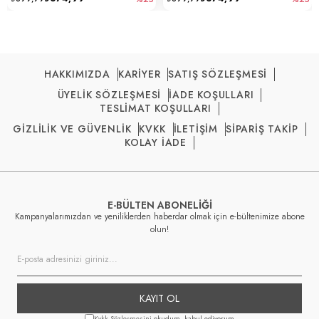
HAKKIMIZDA
KARİYER
SATIŞ SÖZLEŞMESİ
ÜYELİK SÖZLEŞMESİ
İADE KOŞULLARI
TESLİMAT KOŞULLARI
GİZLİLİK VE GÜVENLİK
KVKK
İLETİŞİM
SİPARİŞ TAKİP
KOLAY İADE
E-BÜLTEN ABONELİĞİ
Kampanyalarımızdan ve yeniliklerden haberdar olmak için e-bültenimize abone
olun!
KAYIT OL
Kvkk Sözleşmesini
okudum, kabul ediyorum