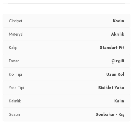
Desen:
Çizgili
Cinsiyet
Kadın
Mevsim:
Kışlık
Materyal:
Materyal
Akrilik
Akrilik
Yaka Tipi:
Bisiklet Yaka
Kalıp
Standart Fit
Kol Tipi:
Uzun Kol
Desen
Çizgili
Kalınlık:
Kalın
Kol Tipi
Uzun Kol
Kalıp Bilgisi:
Standart Fit
Yaka Tipi
Bisiklet Yaka
Yaş Grubu:
Yetişkin
Kalınlık
Kalın
2DK4616161.19
Sezon
Sonbahar - Kış