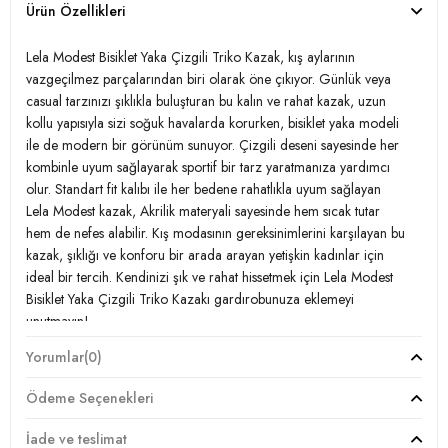
Ürün Özellikleri
Lela Modest Bisiklet Yaka Çizgili Triko Kazak, kış aylarının
vazgeçilmez parçalarından biri olarak öne çıkıyor. Günlük veya
casual tarzınızı şıklıkla buluşturan bu kalın ve rahat kazak, uzun
kollu yapısıyla sizi soğuk havalarda korurken, bisiklet yaka modeli
ile de modern bir görünüm sunuyor. Çizgili deseni sayesinde her
kombinle uyum sağlayarak sportif bir tarz yaratmanıza yardımcı
olur. Standart fit kalıbı ile her bedene rahatlıkla uyum sağlayan
Lela Modest kazak, Akrilik materyali sayesinde hem sıcak tutar
hem de nefes alabilir. Kış modasının gereksinimlerini karşılayan bu
kazak, şıklığı ve konforu bir arada arayan yetişkin kadınlar için
ideal bir tercih. Kendinizi şık ve rahat hissetmek için Lela Modest
Bisiklet Yaka Çizgili Triko Kazakı gardırobunuza eklemeyi
unutmayın!
Yorumlar
(0)
Model:
Kazak
Ödeme Seçenekleri
Giyim Tarzı:
Günlük/Casual
İade ve teslimat