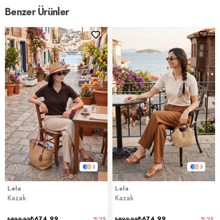
Benzer Ürünler
3
3
Lela
Lela
Kazak
Kazak
₺674,99
₺674,99
₺899,99
%25
₺899,99
%25