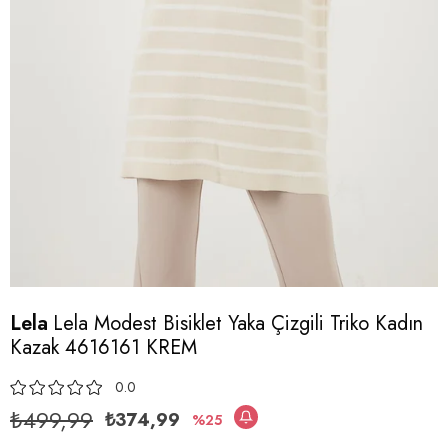
Lela
Lela Modest Bisiklet Yaka Çizgili Triko Kadın
Kazak 4616161 KREM
0.0
₺499,99
₺374,99
25