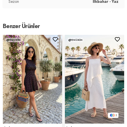
Sezon
İlkbahar - Yaz
Benzer Ürünler
YENI ÜRÜN
YENI ÜRÜN
3