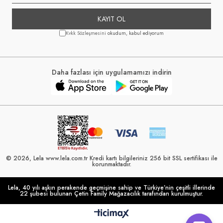
KAYIT OL
Kvkk Sözleşmesini
okudum, kabul ediyorum
Daha fazlası için uygulamamızı indirin
© 2026, Lela www.lela.com.tr Kredi kartı bilgileriniz 256 bit SSL sertifikası ile
korunmaktadır.
Lela, 40 yılı aşkın perakende geçmişine sahip ve Türkiye’nin çeşitli illerinde
22 şubesi bulunan Çetin Family Mağazacılık tarafından kurulmuştur.