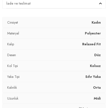
Materyal:
%97 Polyester %3 Licra
İade ve teslimat
Yaka Tipi:
Sıfır Yaka
Cinsiyet
Kadın
Kol Tipi:
Kolsuz
Kumaş Tipi:
Materyal
Belirtilmemiş
Polyester
Boy:
Standart
Kalıp
Relaxed Fit
Uzunluk:
Midi
Desen
Düz
Kalınlık:
Orta
Kol Tipi
Kolsuz
Kalıp Bilgisi:
Relaxed Fit
Yaka Tipi
Sıfır Yaka
Yaş Grubu:
Yetişkin
Kalınlık
Orta
Menşei:
Türkiye
Uzunluk
Midi
2DY5865099.34