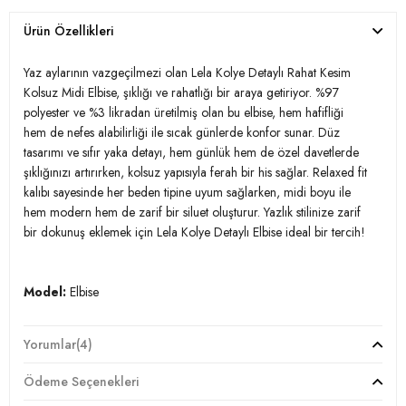
Ürün Özellikleri
Yaz aylarının vazgeçilmezi olan Lela Kolye Detaylı Rahat Kesim
Kolsuz Midi Elbise, şıklığı ve rahatlığı bir araya getiriyor. %97
polyester ve %3 likradan üretilmiş olan bu elbise, hem hafifliği
hem de nefes alabilirliği ile sıcak günlerde konfor sunar. Düz
tasarımı ve sıfır yaka detayı, hem günlük hem de özel davetlerde
şıklığınızı artırırken, kolsuz yapısıyla ferah bir his sağlar. Relaxed fit
kalıbı sayesinde her beden tipine uyum sağlarken, midi boyu ile
hem modern hem de zarif bir siluet oluşturur. Yazlık stilinize zarif
bir dokunuş eklemek için Lela Kolye Detaylı Elbise ideal bir tercih!
Model:
Elbise
Desen:
Düz
Yorumlar
(4)
Mevsim:
Yazlık
Ödeme Seçenekleri