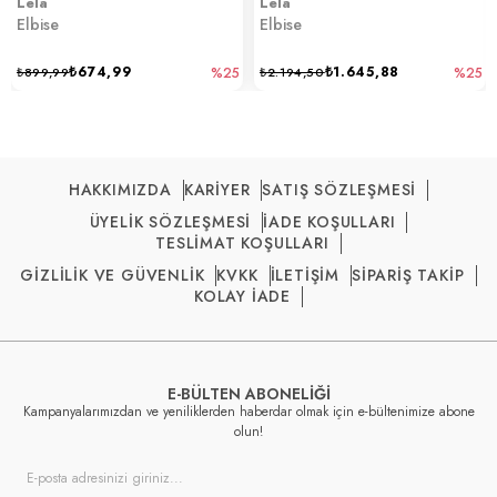
Lela
Lela
Elbise
Elbise
₺674,99
₺1.645,88
₺899,99
%25
₺2.194,50
%25
HAKKIMIZDA
KARİYER
SATIŞ SÖZLEŞMESİ
ÜYELİK SÖZLEŞMESİ
İADE KOŞULLARI
TESLİMAT KOŞULLARI
GİZLİLİK VE GÜVENLİK
KVKK
İLETİŞİM
SİPARİŞ TAKİP
KOLAY İADE
E-BÜLTEN ABONELİĞİ
Kampanyalarımızdan ve yeniliklerden haberdar olmak için e-bültenimize abone
olun!