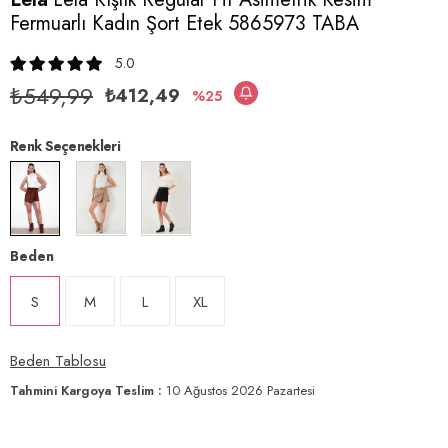
Fermuarlı Kadın Şort Etek 5865973 TABA
5.0
₺549,99
₺412,49
25
Renk Seçenekleri
Beden
S
M
L
XL
Beden Tablosu
Tahmini Kargoya Teslim
:
10 Ağustos 2026 Pazartesi