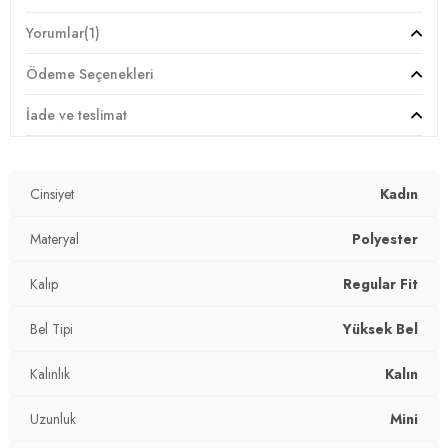
Yorumlar
(1)
Giyim Tarzı:
Günlük/Casual
Ödeme Seçenekleri
Mevsim:
Kışlık
İade ve teslimat
Materyal:
%95 POLYESTER %5 ELESTAN
Kapama Şekli:
Fermuarlı
Cinsiyet
Kadın
Bel:
Yüksek Bel
Materyal
Polyester
Uzunluk:
Mini
Kalıp
Regular Fit
Kalınlık:
Kalın
Bel Tipi
Yüksek Bel
Kalıp Bilgisi:
Regular Fit
Kalınlık
Kalın
Yaş Grubu:
Yetişkin
Uzunluk
Mini
Detaylar:
Asimetrik