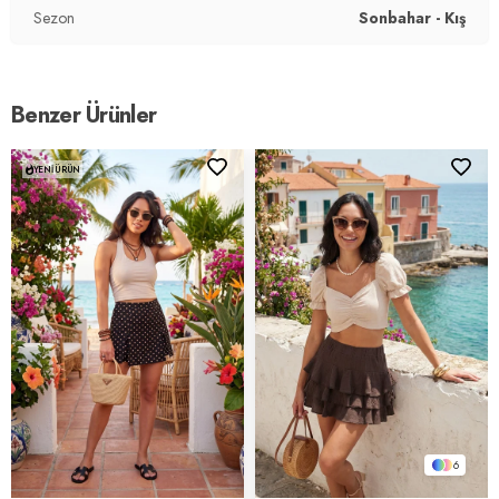
2DK5865973.98
Sezon
Sonbahar - Kış
Benzer Ürünler
YENI ÜRÜN
6