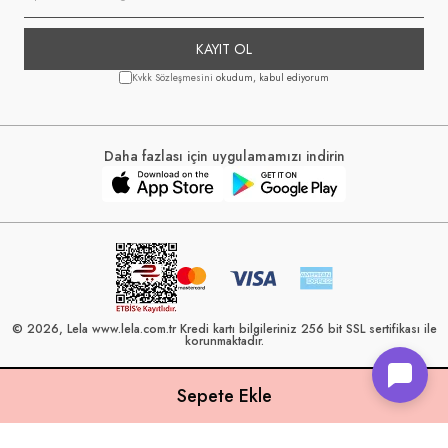
KAYIT OL
Kvkk Sözleşmesini
okudum, kabul ediyorum
Daha fazlası için uygulamamızı indirin
© 2026, Lela www.lela.com.tr Kredi kartı bilgileriniz 256 bit SSL sertifikası ile
korunmaktadır.
Lela, 40 yılı aşkın perakende geçmişine sahip ve Türkiye’nin çeşitli illerinde
22 şubesi bulunan Çetin Family Mağazacılık tarafından kurulmuştur.