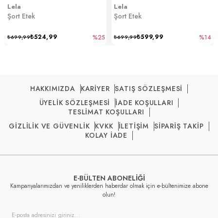
Lela
Lela
Şort Etek
Şort Etek
₺524,99
₺599,99
₺699,99
%25
₺699,99
%14
HAKKIMIZDA
KARİYER
SATIŞ SÖZLEŞMESİ
ÜYELİK SÖZLEŞMESİ
İADE KOŞULLARI
TESLİMAT KOŞULLARI
GİZLİLİK VE GÜVENLİK
KVKK
İLETİŞİM
SİPARİŞ TAKİP
KOLAY İADE
E-BÜLTEN ABONELİĞİ
Kampanyalarımızdan ve yeniliklerden haberdar olmak için e-bültenimize abone
olun!